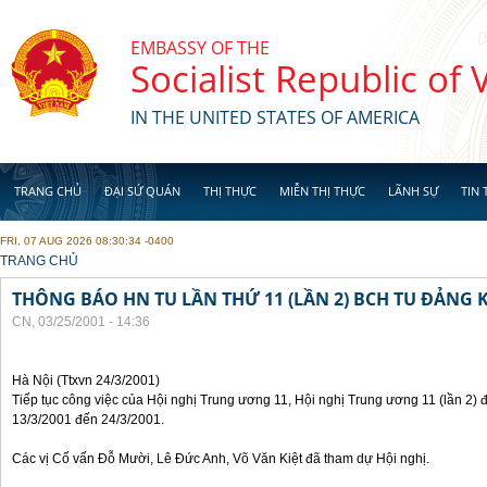
Skip to main content
EMBASSY OF THE
Socialist Republic of
IN THE UNITED STATES OF AMERICA
TRANG CHỦ
ĐẠI SỨ QUÁN
THỊ THỰC
MIỄN THỊ THỰC
LÃNH SỰ
TIN 
FRI, 07 AUG 2026 08:30:34 -0400
YOU ARE HERE
TRANG CHỦ
THÔNG BÁO HN TU LẦN THỨ 11 (LẦN 2) BCH TU ĐẢNG K
CN, 03/25/2001 - 14:36
Hà Nội (Ttxvn 24/3/2001)
Tiếp tục công việc của Hội nghị Trung ương 11, Hội nghị Trung ương 11 (lần 2) 
13/3/2001 đến 24/3/2001.
Các vị Cố vấn Đỗ Mười, Lê Đức Anh, Võ Văn Kiệt đã tham dự Hội nghị.