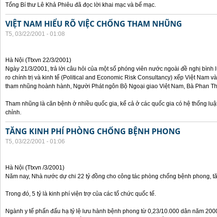
Tổng Bí thư Lê Khả Phiêu đã đọc lời khai mạc và bế mạc.
VIỆT NAM HIỂU RÕ VIỆC CHỐNG THAM NHŨNG
T5, 03/22/2001 - 01:08
Hà Nội (Ttxvn 22/3/2001)
Ngày 21/3/2001, trả lời câu hỏi của một số phóng viên nước ngoài đề nghị bình l
ro chính trị và kinh tế (Political and Economic Risk Consultancy) xếp Việt Nam 
tham nhũng hoành hành, Người Phát ngôn Bộ Ngoại giao Việt Nam, Bà Phan Th
Tham nhũng là căn bệnh ở nhiều quốc gia, kể cả ở các quốc gia có hệ thống luậ
chỉnh.
TĂNG KINH PHÍ PHÒNG CHỐNG BỆNH PHONG
T5, 03/22/2001 - 01:06
Hà Nội (Ttxvn /3/2001)
Năm nay, Nhà nước dự chi 22 tỷ đồng cho công tác phòng chống bệnh phong, tă
Trong đó, 5 tỷ là kinh phí viện trợ của các tổ chức quốc tế.
Ngành y tế phấn đấu hạ tỷ lệ lưu hành bệnh phong từ 0,23/10.000 dân năm 200