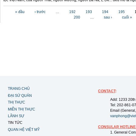
tộc Việt Nam, của người Thái, người Mường, người Ba Na, Ê Đê... đều mô tả ng
Các trang
« đầu
‹ trước
…
192
193
194
195
200
…
sau ›
cuối »
TRANG CHỦ
CONTACT
:
ĐẠI SỨ QUÁN
Add: 1233 20th
THỊ THỰC
Tel: 202-861-0
MIỄN THỊ THỰC
Email (General,
LÃNH SỰ
vanphong@vie
TIN TỨC
CONSULAR HOTLINE
QUAN HỆ VIỆT MỸ
1. General Con