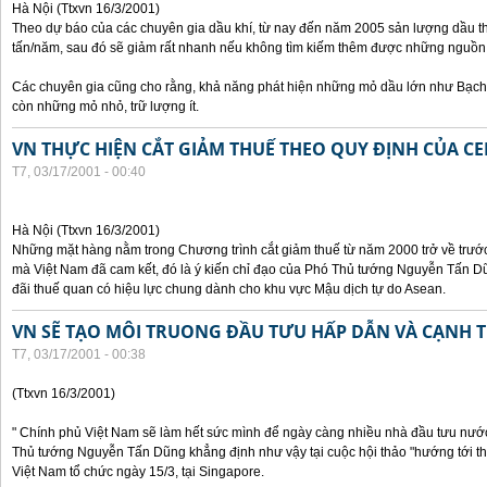
Hà Nội (Ttxvn 16/3/2001)
Theo dự báo của các chuyên gia dầu khí, từ nay đến năm 2005 sản lượng dầu thô
tấn/năm, sau đó sẽ giảm rất nhanh nếu không tìm kiếm thêm được những nguồn
Các chuyên gia cũng cho rằng, khả năng phát hiện những mỏ dầu lớn như Bạch H
còn những mỏ nhỏ, trữ lượng ít.
VN THỰC HIỆN CẮT GIẢM THUẾ THEO QUY ĐỊNH CỦA CE
T7, 03/17/2001 - 00:40
Hà Nội (Ttxvn 16/3/2001)
Những mặt hàng nằm trong Chương trình cắt giảm thuế từ năm 2000 trở về trước
mà Việt Nam đã cam kết, đó là ý kiến chỉ đạo của Phó Thủ tướng Nguyễn Tấn Dũ
đãi thuế quan có hiệu lực chung dành cho khu vực Mậu dịch tự do Asean.
VN SẼ TẠO MÔI TRUONG ĐẦU TƯU HẤP DẪN VÀ CẠNH 
T7, 03/17/2001 - 00:38
(Ttxvn 16/3/2001)
" Chính phủ Việt Nam sẽ làm hết sức mình để ngày càng nhiều nhà đầu tưu nước
Thủ tướng Nguyễn Tấn Dũng khẳng định như vậy tại cuộc hội thảo "hướng tới t
Việt Nam tổ chức ngày 15/3, tại Singapore.