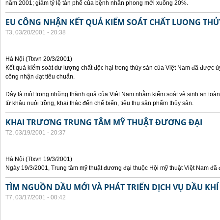
năm 2001; giảm tỷ lệ tàn phế của bệnh nhân phong mới xuống 20%.
EU CÔNG NHẬN KẾT QUẢ KIỂM SOÁT CHẤT LUONG THỦ
T3, 03/20/2001 - 20:38
Hà Nội (Ttxvn 20/3/2001)
Kết quả kiểm soát dư lượng chất độc hại trong thủy sản của Việt Nam đã được 
công nhận đạt tiêu chuẩn.
Đây là một trong những thành quả của Việt Nam nhằm kiểm soát vệ sinh an toàn 
từ khâu nuôi trồng, khai thác đến chế biến, tiêu thụ sản phẩm thủy sản.
KHAI TRƯƠNG TRUNG TÂM MỸ THUẬT ĐƯƠNG ĐẠI
T2, 03/19/2001 - 20:37
Hà Nội (Ttxvn 19/3/2001)
Ngày 19/3/2001, Trung tâm mỹ thuật đương đại thuộc Hội mỹ thuật Việt Nam đã 
TÌM NGUỒN DẦU MỚI VÀ PHÁT TRIỂN DỊCH VỤ DẦU KHÍ
T7, 03/17/2001 - 00:42