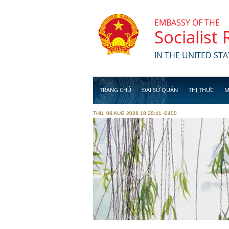
Skip to main content
EMBASSY OF THE
Socialist
IN THE UNITED STA
TRANG CHỦ
ĐẠI SỨ QUÁN
THỊ THỰC
M
THU, 06 AUG 2026 18:28:41 -0400
Các trang