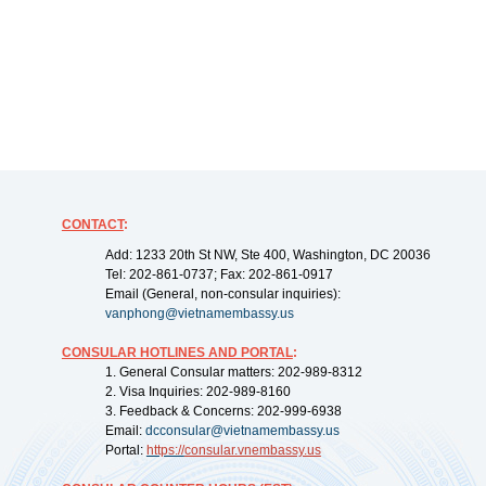
CONTACT
:
Add: 1233 20th St NW, Ste 400, Washington, DC 20036
Tel: 202-861-0737; Fax: 202-861-0917
Email (General, non-consular inquiries):
vanphong@vietnamembassy.us
CONSULAR HOTLINES AND PORTAL
:
1. General Consular matters: 202-989-8312
2. Visa Inquiries: 202-989-8160
3. Feedback & Concerns: 202-999-6938
Email:
dcconsular@vietnamembassy.us
Portal:
https://
consular.vnembassy.us