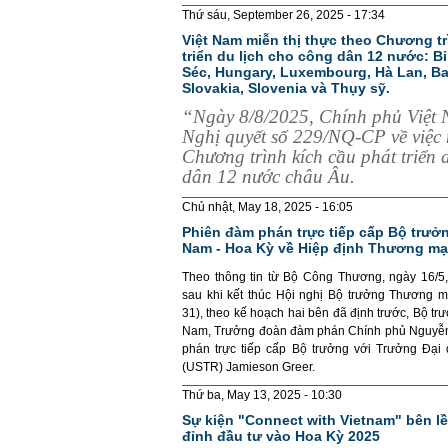
Thứ sáu, September 26, 2025 - 17:34
Việt Nam miễn thị thực theo Chương tr
triển du lịch cho công dân 12 nước: Bỉ,
Séc, Hungary, Luxembourg, Hà Lan, Ba
Slovakia, Slovenia và Thụy sỹ.
“Ngày 8/8/2025, Chính phủ Việt
Nghị quyết số 229/NQ-CP về việc m
Chương trình kích cầu phát triển 
dân 12 nước châu Âu.
Chủ nhật, May 18, 2025 - 16:05
Phiên đàm phán trực tiếp cấp Bộ trưởn
Nam - Hoa Kỳ về Hiệp định Thương mạ
Theo thông tin từ Bộ Công Thương, ngày 16/5,
sau khi kết thúc Hội nghị Bộ trưởng Thương 
31), theo kế hoạch hai bên đã định trước, Bộ t
Nam, Trưởng đoàn đàm phán Chính phủ Nguyễn
phán trực tiếp cấp Bộ trưởng với Trưởng Đạ
(USTR) Jamieson Greer.
Thứ ba, May 13, 2025 - 10:30
Sự kiện "Connect with Vietnam" bên l
đỉnh đầu tư vào Hoa Kỳ 2025