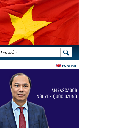
BIỂU MẪU TÌM KIẾM
TÌM KIẾM
ENGLISH