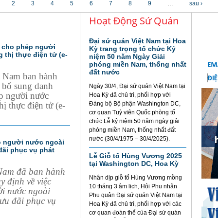
2
3
4
5
6
7
8
9
…
sau ›
Hoạt Động Sứ Quán
Đại sứ quán Việt Nam tại Hoa
ế cho phép người
Kỳ trang trọng tổ chức Kỷ
thị thực điện tử (e-
niệm 50 năm Ngày Giải
phóng miền Nam, thống nhất
đất nước
t Nam ban hành
 bổ sung danh
Ngày 30/4, Đại sứ quán Việt Nam tại
ép người nước
Hoa Kỳ đã chủ trì, phối hợp với
ị thực điện tử (e-
Đảng bộ Bộ phận Washington DC,
cơ quan Tuỳ viên Quốc phòng tổ
chức Lễ kỷ niệm 50 năm ngày giải
phóng miền Nam, thống nhất đất
nước (30/4/1975 – 30/4/2025).
ho người nước ngoài
đãi phục vụ phát
Lễ Giỗ tổ Hùng Vương 2025
tại Washington DC, Hoa Kỳ
 Nam đã ban hành
Nhân dịp giỗ tổ Hùng Vương mồng
 định về việc
10 tháng 3 âm lịch, Hội Phu nhân
ời nước ngoài
Phu quân Đại sứ quán Việt Nam tại
 ưu đãi phục vụ
Hoa Kỳ đã chủ trì, phối hợp với các
cơ quan đoàn thể của Đại sứ quán