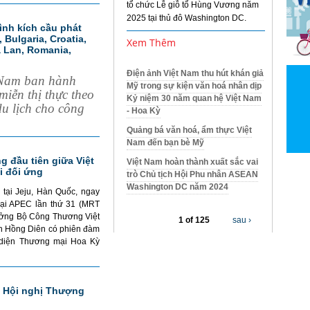
tổ chức Lễ giỗ tổ Hùng Vương năm
2025 tại thủ đô Washington DC.
ình kích cầu phát
 Bulgaria, Croatia,
Xem Thêm
 Lan, Romania,
Điện ảnh Việt Nam thu hút khán giả
 Nam ban hành
Mỹ trong sự kiện văn hoá nhân dịp
iễn thị thực theo
Kỷ niệm 30 năm quan hệ Việt Nam
du lịch cho công
- Hoa Kỳ
Quảng bá văn hoá, ẩm thực Việt
Nam đến bạn bè Mỹ
g đầu tiên giữa Việt
Việt Nam hoàn thành xuất sắc vai
i đối ứng
trò Chủ tịch Hội Phu nhân ASEAN
Washington DC năm 2024
 tại Jeju, Hàn Quốc, ngay
mại APEC lần thứ 31 (MRT
rưởng Bộ Công Thương Việt
1 of 125
sau ›
 Hồng Diên có phiên đàm
i diện Thương mại Hoa Kỳ
ề Hội nghị Thượng