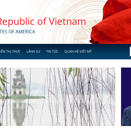
 Republic of Vietnam
TES OF AMERICA
IỄN THỊ THỰC
LÃNH SỰ
TIN TỨC
QUAN HỆ VIỆT MỸ