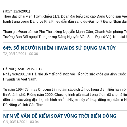
(Ttxvn 12/3/2001)
Theo đặc phái viên Ttxvn, chiều 11/3, Đoàn đại biểu cấp cao Đảng Cộng sản Vi
hành trung ương Đảng Lê Khả Phiêu dẫn đầu sang dự Đại hội 7 Đảng Nhân dân
Tham gia Đoàn còn có Phó Thủ tướng Nguyễn Mạnh Cầm; Chánh Văn phòng Tr
Trưởng Ban Đối ngoại Trung ương Đảng Nguyễn Văn Son; Đại sứ Việt Nam tại 
64% SỐ NGƯỜI NHIỄM HIV/AIDS SỬ DỤNG MA TÚY
T2, 03/12/2001 - 00:36
Hà Nội (Ttxvn 12/3/2001)
Ngày 9/3/2001, tại Hà Nội Bộ Y tế phối hợp với Tổ chức sức khỏe gia đình Quốc t
Hiv/aids tại Việt Nam".
Từ năm 1994 đến nay Chương trình giám sát dịch tễ học trọng điểm tiến hành ở
tỉnh/thành phố. Riêng năm 2000, Chương trình giám sát trọng điểm đã chọn 5 tỉn
diện cho các vùng địa dư, tình hình nhiễm Hiv, ma túy và hoạt động mại dâm ở H
Đà Nẵng và tỉnh Cần Thơ.
NFN VỀ VẤN ĐỀ KIỂM SOÁT VÙNG TRỜI BIỂN ĐÔNG
CN, 03/11/2001 - 03:04