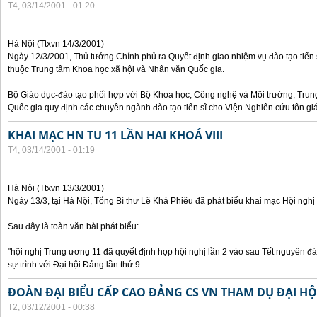
T4, 03/14/2001 - 01:20
Hà Nội (Ttxvn 14/3/2001)
Ngày 12/3/2001, Thủ tướng Chính phủ ra Quyết định giao nhiệm vụ đào tạo tiến
thuộc Trung tâm Khoa học xã hội và Nhân văn Quốc gia.
Bộ Giáo dục-đào tạo phối hợp với Bộ Khoa học, Công nghệ và Môi trường, Trun
Quốc gia quy định các chuyên ngành đào tạo tiến sĩ cho Viện Nghiên cứu tôn giá
KHAI MẠC HN TU 11 LẦN HAI KHOÁ VIII
T4, 03/14/2001 - 01:19
Hà Nội (Ttxvn 13/3/2001)
Ngày 13/3, tại Hà Nội, Tổng Bí thư Lê Khả Phiêu đã phát biểu khai mạc Hội nghị
Sau đây là toàn văn bài phát biểu:
"hội nghị Trung ương 11 đã quyết định họp hội nghị lần 2 vào sau Tết nguyên đá
sự trình với Đại hội Đảng lần thứ 9.
ĐOÀN ĐẠI BIỂU CẤP CAO ĐẢNG CS VN THAM DỤ ĐẠI H
T2, 03/12/2001 - 00:38