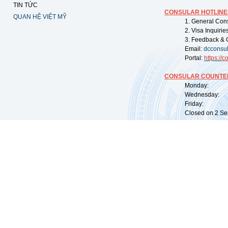
TIN TỨC
CONSULAR HOTLINE
QUAN HỆ VIỆT MỸ
1. General Con
2. Visa Inquiri
3. Feedback & 
Email:
dcconsu
Portal:
https://
co
CONSULAR COUNTER
Monday: 09:
Wednesday: 0
Friday: 09:
Closed on 2 Sep