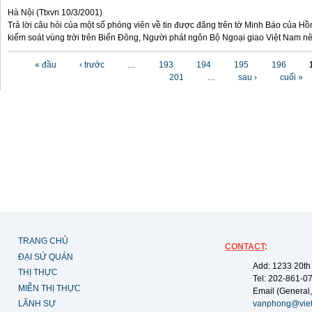
Hà Nội (Ttxvn 10/3/2001)
Trả lời câu hỏi của một số phóng viên về tin được đăng trên tờ Minh Báo của Hồ
kiểm soát vùng trời trên Biển Đông, Người phát ngôn Bộ Ngoại giao Việt Nam nê
Các trang
« đầu
‹ trước
…
193
194
195
196
201
…
sau ›
cuối »
TRANG CHỦ
CONTACT
:
ĐẠI SỨ QUÁN
Add: 1233 20th
THỊ THỰC
Tel: 202-861-0
MIỄN THỊ THỰC
Email (General,
LÃNH SỰ
vanphong@vie