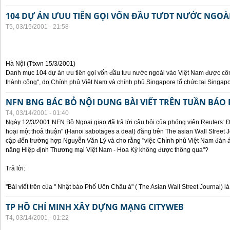
104 DỰ ÁN ƯUU TIÊN GỌI VỐN ĐẦU TƯDT NƯỚC NGOÀ
T5, 03/15/2001 - 21:58
Hà Nội (Ttxvn 15/3/2001)
Danh mục 104 dự án ưu tiên gọi vốn đầu tưu nước ngoài vào Việt Nam được công
thành công", do Chính phủ Việt Nam và chính phủ Singapore tổ chức tại Singapo
NFN BNG BÁC BỎ NỘI DUNG BÀI VIẾT TRÊN TUẦN BÁO
T4, 03/14/2001 - 01:40
Ngày 12/3/2001 NFN Bộ Ngoại giao đã trả lời câu hỏi của phóng viên Reuters: Đ
hoại một thoả thuận" (Hanoi sabotages a deal) đăng trên The asian Wall Street 
cập đến trường hợp Nguyễn Văn Lý và cho rằng "việc Chính phủ Việt Nam đàn áp
năng Hiệp định Thương mại Việt Nam - Hoa Kỳ không được thông qua"?
Trả lời:
"Bài viết trên của " Nhật báo Phố Uôn Châu á" ( The Asian Wall Street Journal) là
TP HỒ CHÍ MINH XÂY DỰNG MẠNG CITYWEB
T4, 03/14/2001 - 01:22