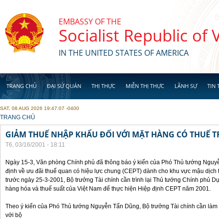
Skip to main content
EMBASSY OF THE
Socialist Republic of
IN THE UNITED STATES OF AMERICA
TRANG CHỦ
ĐẠI SỨ QUÁN
THỊ THỰC
MIỄN THỊ THỰC
LÃNH SỰ
TIN 
SAT, 08 AUG 2026 19:47:07 -0400
YOU ARE HERE
TRANG CHỦ
GIẢM THUẾ NHẬP KHẨU ĐỐI VỚI MẶT HÀNG CÓ THUẾ T
T6, 03/16/2001 - 18:11
Ngày 15-3, Văn phòng Chính phủ đã thông báo ý kiến của Phó Thủ tướng Nguyễ
định về ưu đãi thuế quan có hiệu lực chung (CEPT) dành cho khu vực mậu dịc
trước ngày 25-3-2001, Bộ trưởng Tài chính cần trình lại Thủ tướng Chính phủ 
hàng hóa và thuế suất của Việt Nam để thực hiện Hiệp định CEPT năm 2001.
Theo ý kiến của Phó Thủ tướng Nguyễn Tấn Dũng, Bộ trưởng Tài chính cần làm vi
với bộ