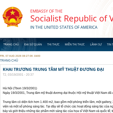
Skip to main content
EMBASSY OF THE
Socialist Republic of
IN THE UNITED STATES OF AMERICA
TRANG CHỦ
ĐẠI SỨ QUÁN
THỊ THỰC
MIỄN THỊ THỰC
LÃNH SỰ
TIN 
FRI, 07 AUG 2026 08:27:06 -0400
YOU ARE HERE
TRANG CHỦ
KHAI TRƯƠNG TRUNG TÂM MỸ THUẬT ĐƯƠNG ĐẠI
T2, 03/19/2001 - 20:37
Hà Nội (Ttxvn 19/3/2001)
Ngày 19/3/2001, Trung tâm mỹ thuật đương đại thuộc Hội mỹ thuật Việt Nam đã 
Trung tâm có diện tích hơn 1.400 m2, bao gồm một phòng triển lãm, một gallery, 2
viện và một số phòng sáng tác. Tại đây sẽ tổ chức các hoạt động sáng tác của ng
bày và giới thiệu những tác phẩm mới sáng tác của họa sĩ Việt Nam và quốc tế; 