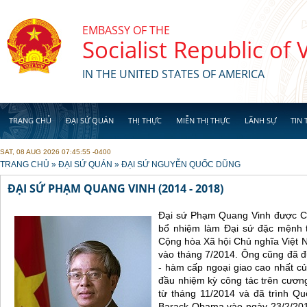
Skip to main content
EMBASSY OF THE
Socialist Republic of
IN THE UNITED STATES OF AMERICA
TRANG CHỦ
ĐẠI SỨ QUÁN
THỊ THỰC
MIỄN THỊ THỰC
LÃNH SỰ
TIN 
SAT, 08 AUG 2026 07:45:55 -0400
YOU ARE HERE
TRANG CHỦ
»
ĐẠI SỨ QUÁN
»
ĐẠI SỨ NGUYỄN QUỐC DŨNG
ĐẠI SỨ PHẠM QUANG VINH (2014 - 2018)
Đại sứ Phạm Quang Vinh được C
bổ nhiệm làm Đại sứ đặc mệnh 
Cộng hòa Xã hội Chủ nghĩa Việt 
vào tháng 7/2014. Ông cũng đã 
- hàm cấp ngoại giao cao nhất c
đầu nhiệm kỳ công tác trên cương
từ tháng 11/2014 và đã trình Q
Barack Obama vào ngày 23/2/201