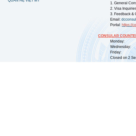
QUAN HỆ VIỆT MỸ
1. General Con
2. Visa Inquiri
3. Feedback & 
Email:
dcconsu
Portal:
https://
co
CONSULAR COUNTER
Monday: 09:
Wednesday: 0
Friday: 09:
Closed on 2 Sep