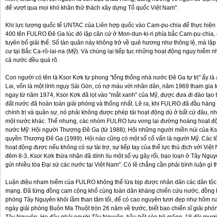
để vượt qua mọi khó khăn thử thách xây dựng Tổ quốc Việt Nam".
Khi lực lượng quốc tế UNTAC của Liên hợp quốc vào Cam-pu-chia để thực hiện g
400 tên FULRO Đê Ga lúc đó lập căn cứ ở Mon-dun-ki-ri phía bắc Cam-pu-chia
tuyên bố giải thể. Số tàn quân này không trở về quê hương như thông lệ, mà lập
cư tại Bắc Ca-rô-lai-na (Mỹ). Và chúng lại tiếp tục những hoạt động nguy hiểm
cả nước đều quá rõ.
Con người có tên là Ksor Kơk tự phong "tổng thống nhà nước Đê Ga tự trị" ấy là 
Lai, vốn là một lính ngụy Sài Gòn, có nợ máu với nhân dân, năm 1969 tham gia
ngay từ năm 1974, Ksor Kơk đã lọt vào "mắt xanh" của Mỹ, được đưa đi đào tạo tạ
đất nước đã hoàn toàn giải phóng và thống nhất. Lẽ ra, khi FULRO đã đầu hàng 
chính trị và quân sự, nó phải không được phép tái hoạt động dù ở bất cứ đâu, nh
một nước khác. Thế nhưng, các nhóm FULRO lưu vong lại đường hoàng hoạt độn
nước Mỹ: Hội người Thượng Đê Ga (từ 1988); Hội những người miền núi của Ks
quyền Thượng Đê Ga (1999). Hội nào cũng có một số cố vấn là người Mỹ. Các t
hoạt động được nếu không có sự tài trợ, sự tiếp tay của thế lực thù địch với Việ
đêm 8-3, Ksor Kơk thừa nhận đã dính líu một số vụ gây rối, bạo loạn ở Tây Nguyê
gửi nhiều tòa Đại sứ các nước tại Việt Nam". Có lẽ chẳng cần phải bình luận gì th
Luận điệu nham hiểm của FULRO không thể lừa bịp được nhân dân các dân tộc
mạng. Đã từng đồng cam cộng khổ cùng toàn dân kháng chiến cứu nước, đồng b
phóng Tây Nguyên khỏi lầm than tăm tối, để có cao nguyên tươi đẹp như hôm n
ngày giải phóng Buôn Ma Thuột tròn 26 năm về trước, biết bao chiến sĩ giải ph