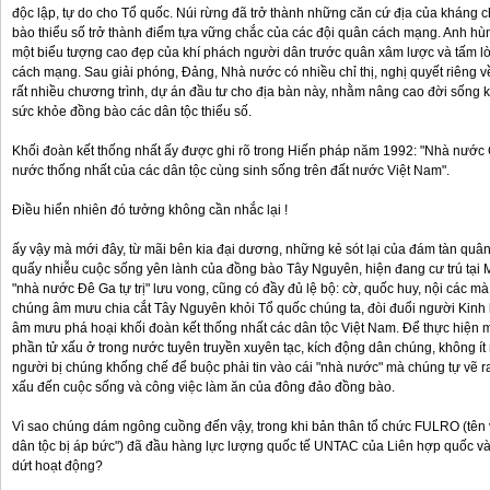
độc lập, tự do cho Tổ quốc. Núi rừng đã trở thành những căn cứ địa của kháng c
bào thiểu số trở thành điểm tựa vững chắc của các đội quân cách mạng. Anh h
một biểu tượng cao đẹp của khí phách người dân trước quân xâm lược và tấm l
cách mạng. Sau giải phóng, Đảng, Nhà nước có nhiều chỉ thị, nghị quyết riêng về p
rất nhiều chương trình, dự án đầu tư cho địa bàn này, nhằm nâng cao đời sống k
sức khỏe đồng bào các dân tộc thiểu số.
Khối đoàn kết thống nhất ấy được ghi rõ trong Hiến pháp năm 1992: "Nhà nướ
nước thống nhất của các dân tộc cùng sinh sống trên đất nước Việt Nam".
Điều hiển nhiên đó tưởng không cần nhắc lại !
ấy vậy mà mới đây, từ mãi bên kia đại dương, những kẻ sót lại của đám tàn qu
quấy nhiễu cuộc sống yên lành của đồng bào Tây Nguyên, hiện đang cư trú tại Mỹ, 
"nhà nước Đê Ga tự trị" lưu vong, cũng có đầy đủ lệ bộ: cờ, quốc huy, nội các mà
chúng âm mưu chia cắt Tây Nguyên khỏi Tổ quốc chúng ta, đòi đuổi người Kinh k
âm mưu phá hoại khối đoàn kết thống nhất các dân tộc Việt Nam. Để thực hiện
phần tử xấu ở trong nước tuyên truyền xuyên tạc, kích động dân chúng, không ít 
người bị chúng khống chế để buộc phải tin vào cái "nhà nước" mà chúng tự vẽ ra,
xấu đến cuộc sống và công việc làm ăn của đông đảo đồng bào.
Vì sao chúng dám ngông cuồng đến vậy, trong khi bản thân tổ chức FULRO (tên vi
dân tộc bị áp bức") đã đầu hàng lực lượng quốc tế UNTAC của Liên hợp quốc v
dứt hoạt động?