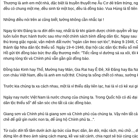
Thượng là anh em một nhà, đặc biệt là truyền thuyết mẹ Âu Cơ đẻ trăm trứng, ng
đều có chung một mẹ, đều sinh từ một bọc, đều là đồng bào. Vua Hùng là tổ tiên 
Những điều nói trên ai cũng biết, tưởng không cần nhắc lại !
Ngay từ khi Đảng ta ra đời đến nay, nhất là từ khi giành được chính quyền về t
luôn luôn thực hành trước sau như một chính sách bình đẳng dân tộc. Ngay sau 
thù trong giặc ngoài, vận mệnh đất nước "ngàn cân treo sợi tóc", tháng 9-1946, 
thành lập Nha dân tộc thiểu số. Ngày 19-4-1946, Đại hội các dân tộc thiểu số mi
Hồ gửi tới đồng bào bức thư đầy thương mến: "Tiếc rằng vì đường sá xa xôi, tôi 
nhưng lòng tôi và Chính phủ vẫn gần gũi đồng bào.
Đồng bào Kinh hay Thổ, Mường hay Mán, Gia Rai hay Ê Đê, Xê Đăng hay Ba Na v
con cháu Việt Nam, đều là anh em ruột thịt. Chúng ta sống chết có nhau, sướng 
Trước kia chúng ta xa cách nhau, một là vì thiếu dây liên lạc, hai là vì có kẻ xui g
Ngày nay nước Việt Nam là nước chung của chúng ta. Trong Quốc hội có đủ đại 
dân tộc thiểu số" để săn sóc cho tất cả các đồng bào.
Giang sơn và Chính phủ là giang sơn và Chính phủ của chúng ta. Vậy nên tất cả 
chẽ để giữ gìn nước non ta, để ủng hộ Chính phủ ta...".
Từ cuộc đời tối tăm dưới ách áp bức của thực dân, ăn đói, mặc rách, mù chữ..., 
đứng lên đi theo ánh sáng cách mạng, kề vai sát cánh, chia ngọt sẻ bùi cùng cá