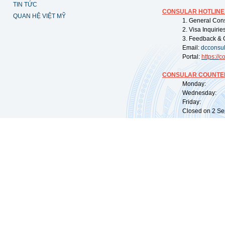
TIN TỨC
CONSULAR HOTLINE
QUAN HỆ VIỆT MỸ
1. General Con
2. Visa Inquiri
3. Feedback & 
Email:
dcconsu
Portal:
https://
co
CONSULAR COUNTER
Monday: 09:
Wednesday: 0
Friday: 09:
Closed on 2 Sep