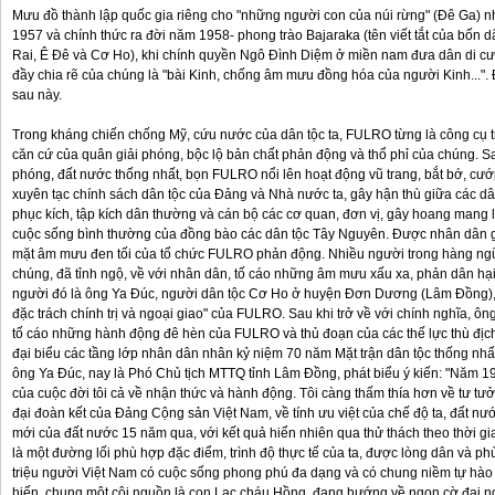
Mưu đồ thành lập quốc gia riêng cho "những người con của núi rừng" (Đê Ga)
1957 và chính thức ra đời năm 1958- phong trào Bajaraka (tên viết tắt của bốn 
Rai, Ê Đê và Cơ Ho), khi chính quyền Ngô Đình Diệm ở miền nam đưa dân di cư 
đầy chia rẽ của chúng là "bài Kinh, chống âm mưu đồng hóa của người Kinh...".
sau này.
Trong kháng chiến chống Mỹ, cứu nước của dân tộc ta, FULRO từng là công cụ t
căn cứ của quân giải phóng, bộc lộ bản chất phản động và thổ phỉ của chúng. 
phóng, đất nước thống nhất, bọn FULRO nổi lên hoạt động vũ trang, bắt bớ, cướp
xuyên tạc chính sách dân tộc của Đảng và Nhà nước ta, gây hận thù giữa các d
phục kích, tập kích dân thường và cán bộ các cơ quan, đơn vị, gây hoang mang 
cuộc sống bình thường của đồng bào các dân tộc Tây Nguyên. Được nhân dân gi
mặt âm mưu đen tối của tổ chức FULRO phản động. Nhiều người trong hàng ng
chúng, đã tỉnh ngộ, về với nhân dân, tố cáo những âm mưu xấu xa, phản dân hạ
người đó là ông Ya Đúc, người dân tộc Cơ Ho ở huyện Đơn Dương (Lâm Đồng), 
đặc trách chính trị và ngoại giao" của FULRO. Sau khi trở về với chính nghĩa, ô
tố cáo những hành động đê hèn của FULRO và thủ đoạn của các thế lực thù địch
đại biểu các tầng lớp nhân dân nhân kỷ niệm 70 năm Mặt trận dân tộc thống nhất
ông Ya Đúc, nay là Phó Chủ tịch MTTQ tỉnh Lâm Đồng, phát biểu ý kiến: "Năm 
của cuộc đời tôi cả về nhận thức và hành động. Tôi càng thấm thía hơn về tư tư
đại đoàn kết của Đảng Cộng sản Việt Nam, về tính ưu việt của chế độ ta, đất nước
mới của đất nước 15 năm qua, với kết quả hiển nhiên qua thử thách theo thời g
là một đường lối phù hợp đặc điểm, trình độ thực tế của ta, được lòng dân và 
triệu người Việt Nam có cuộc sống phong phú đa dạng và có chung niềm tự hào 
hiến, chung một cội nguồn là con Lạc cháu Hồng, đang hướng về ngọn cờ đại n