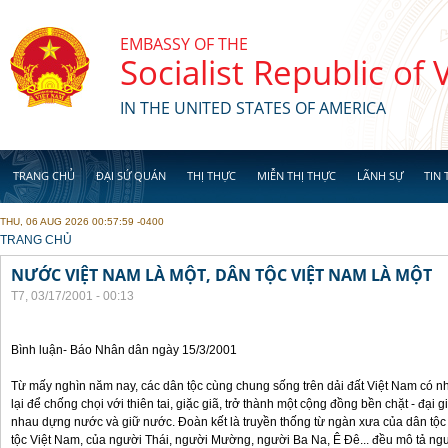
Skip to main content
EMBASSY OF THE
Socialist Republic of
IN THE UNITED STATES OF AMERICA
TRANG CHỦ
ĐẠI SỨ QUÁN
THỊ THỰC
MIỄN THỊ THỰC
LÃNH SỰ
TIN 
THU, 06 AUG 2026 00:57:59 -0400
YOU ARE HERE
TRANG CHỦ
NƯỚC VIỆT NAM LÀ MỘT, DÂN TỘC VIỆT NAM LÀ MỘT
T7, 03/17/2001 - 00:13
Bình luận- Báo Nhân dân ngày 15/3/2001
Từ mấy nghìn năm nay, các dân tộc cùng chung sống trên dải đất Việt Nam có nh
lại để chống chọi với thiên tai, giặc giã, trở thành một cộng đồng bền chặt - đại 
nhau dựng nước và giữ nước. Đoàn kết là truyền thống từ ngàn xưa của dân tộc 
tộc Việt Nam, của người Thái, người Mường, người Ba Na, Ê Đê... đều mô tả ng