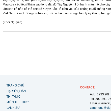
Tây Nguyên. Họ đâu phải người Tây Nguyên, hầu hết còn trẻ măng, 18 đôi mươi
Máu của các liệt sĩ thấm vào lòng đất đỏ Tây Nguyên, trở thành màu mỡ cho cây c
làm sao kẻ nào có thể chia rẽ được! Bác Hồ kính yêu của chúng ta đã khẳng định
Việt Nam là một. Sông có thể cạn, núi có thể mòn, song chân lý ấy không bao giờ
(Khôi Nguyên)
TRANG CHỦ
CONTACT
:
ĐẠI SỨ QUÁN
Add: 1233 20th
THỊ THỰC
Tel: 202-861-0
MIỄN THỊ THỰC
Email (General,
LÃNH SỰ
vanphong@vie