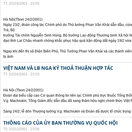
T7, 02/24/2001 - 23:55
Hà Nội(Ttxvn 24/2/2001)
Ngày 23/2, đoàn công tác Chính phủ do Thủ tướng Phan Văn Khải dẫn đầu, c
Trà, Bộ
trưởng Tài chính Nguyễn Sinh Hùng, Bộ trưởng Lao động Thương binh Xã hội N
đạo tỉnh Lai Châu nhanh chóng khắc phục hậu quả trận động đất ngày 19/2 vừa
Ngay khi đến thị xã Điện Biên Phủ, Thủ Tướng Phan Văn Khải và các thành viên
bị ảnh
VIỆT NAM VÀ LB NGA KÝ THOẢ THUẬN HỢP TÁC
T7, 02/24/2001 - 23:53
Hà Nội (Ttxvn 24/2/2001)
Đoàn đại biểu cấp cao Cơ quan thông tin liên lạc Chính phủ trực thuộc Tổng t
V.g. Machiukin, Tổng Giám đốc dẫn đầu đã sang thăm hữu nghị chính thức Việt
Sáng 24/2, lễ đón Thượng tướng V.g. Machiukin và Đoàn đã được tổ chức trọng t
THÔNG CÁO CỦA ỦY BAN THƯỜNG VỤ QUỐC HỘI
T5, 02/22/2001 - 23:56