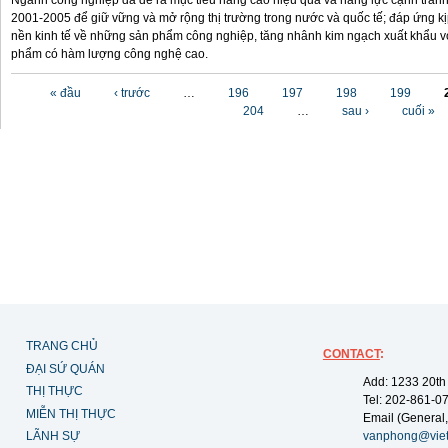
Ngành công nghiệp đã đề ra mục tiêu nâng cao hiệu quả và năng lực cạnh tran
2001-2005 để giữ vững và mở rộng thị trường trong nước và quốc tế; đáp ứng kị
nền kinh tế về những sản phẩm công nghiệp, tăng nhânh kim ngạch xuất khẩu v
phẩm có hàm lượng công nghệ cao.
Các trang
« đầu
‹ trước
…
196
197
198
199
204
…
sau ›
cuối »
TRANG CHỦ
CONTACT
:
ĐẠI SỨ QUÁN
Add: 1233 20th
THỊ THỰC
Tel: 202-861-0
MIỄN THỊ THỰC
Email (General,
LÃNH SỰ
vanphong@vie