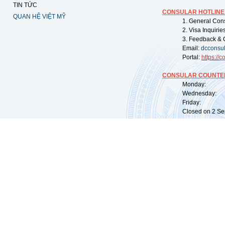
TIN TỨC
CONSULAR HOTLINE
QUAN HỆ VIỆT MỸ
1. General Con
2. Visa Inquiri
3. Feedback & 
Email:
dcconsu
Portal:
https://
co
CONSULAR COUNTER
Monday: 09:
Wednesday: 0
Friday: 09:
Closed on 2 Sep