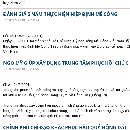
lượt đi và về./
ĐÁNH GIÁ 5 NĂM THỰC HIỆN HIỆP ĐỊNH MÊ CÔNG
T7, 02/24/2001 - 23:58
Hà Nội (Ttxvn 24/2/2001)
Ngày 23/2/2001, tại thành phố Hồ Chí Minh, Uỷ ban sông Mê Công Việt Nam đã 
thực hiện Hiệp định Mê Công 1995 và đóng góp ý kiến vào Dự thảo Kế hoạch 
Việt Nam.
NGO MỸ GIÚP XÂY DỤNG TRUNG TÂM PHỤC HỒI CHỨC
T7, 02/24/2001 - 23:56
(Ttxvn 24/2/2001)
Trung tâm phục hồi chức năng và dạy nghề tổng hợp cho người khuyết tật Quản
tại Khu vực Cọ Dầu, phường Đông Lễ, thị xã Đông Hà (Quảng Trị).
Trung tâm được xây dựng trên một diện tích 3ha gồm các khu nhà 1 tầng: Khu nh
học; khu điều trị y tế-phục hồi chức năng, khu hành chính văn phòng khu dạy cá
uống giải khát, khu vui chơi giải trí, khu vực nhà kho.
CHÍNH PHỦ CHỈ ĐẠO KHẮC PHỤC HẬU QUẢ ĐỘNG ĐẤT