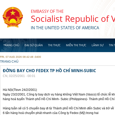
Skip to main content
EMBASSY OF THE
Socialist Republic of
IN THE UNITED STATES OF AMERICA
TRANG CHỦ
ĐẠI SỨ QUÁN
THỊ THỰC
MIỄN THỊ THỰC
LÃNH SỰ
TIN 
FRI, 07 AUG 2026 08:42:48 -0400
YOU ARE HERE
TRANG CHỦ
ĐỜNG BAY CHO FEDEX TP HỒ CHÍ MINH-SUBIC
CN, 02/25/2001 - 00:01
Hà Nội(Ttxvn 24/2/2001)
Ngày 23/2/2001, Công ty bay dịch vụ hàng không Việt Nam (Vasco) tổ chức lễ 
hàng hoá tuyến Thành phố Hồ Chí Minh- Subic (Philippines)- Thành phố Hồ Chí
Hàng tuần sẽ có 5 chuyến bay đi từ Thành phố Hồ Chí Minh đến Subic và trở v
6 tấn hàng hoá chuyễn phát nhanh của Công ty Fedex (Mỹ) trong hai