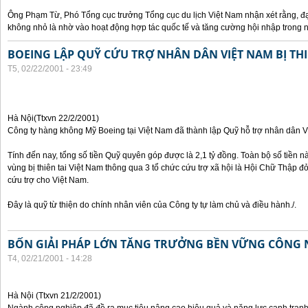
Ông Phạm Từ, Phó Tổng cục trưởng Tổng cục du lịch Việt Nam nhận xét rằng, đ
không nhỏ là nhờ vào hoạt động hợp tác quốc tế và tăng cường hội nhập trong
BOEING LẬP QUỸ CỨU TRỢ NHÂN DÂN VIỆT NAM BỊ THI
T5, 02/22/2001 - 23:49
Hà Nội(Ttxvn 22/2/2001)
Công ty hàng không Mỹ Boeing tại Việt Nam đã thành lập Quỹ hỗ trợ nhân dân Việ
Tính đến nay, tổng số tiền Quỹ quyên góp được là 2,1 tỷ đồng. Toàn bộ số tiền 
vùng bị thiên tai Việt Nam thông qua 3 tổ chức cứu trợ xã hội là Hội Chữ Thập 
cứu trợ cho Việt Nam.
Đây là quỹ từ thiện do chính nhân viên của Công ty tự làm chủ và điều hành./.
BỐN GIẢI PHÁP LỚN TĂNG TRƯỞNG BỀN VỮNG CÔNG 
T4, 02/21/2001 - 14:28
Hà Nội (Ttxvn 21/2/2001)