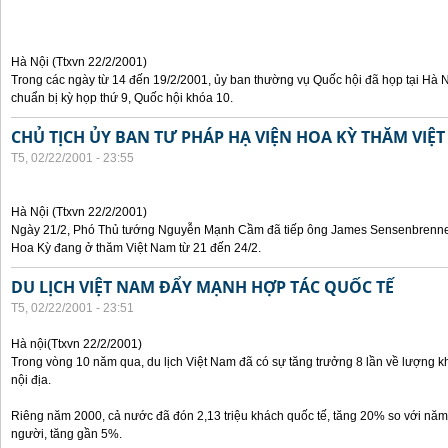
Hà Nội (Ttxvn 22/2/2001)
Trong các ngày từ 14 đến 19/2/2001, ủy ban thường vụ Quốc hội đã họp tại Hà Nộ
chuẩn bị kỳ họp thứ 9, Quốc hội khóa 10.
CHỦ TỊCH ỦY BAN TƯ PHÁP HẠ VIỆN HOA KỲ THĂM VIỆ
T5, 02/22/2001 - 23:55
Hà Nội (Ttxvn 22/2/2001)
Ngày 21/2, Phó Thủ tướng Nguyễn Mạnh Cầm đã tiếp ông James Sensenbrenner,
Hoa Kỳ đang ở thăm Việt Nam từ 21 đến 24/2.
DU LỊCH VIỆT NAM ĐẨY MẠNH HỢP TÁC QUỐC TẾ
T5, 02/22/2001 - 23:51
Hà nội(Ttxvn 22/2/2001)
Trong vòng 10 năm qua, du lịch Việt Nam đã có sự tăng trưởng 8 lần về lượng k
nội địa.
Riêng năm 2000, cả nước đã đón 2,13 triệu khách quốc tế, tăng 20% so với năm 1
người, tăng gần 5%.