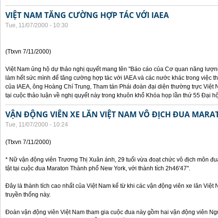
VIỆT NAM TĂNG CƯỜNG HỢP TÁC VỚI IAEA
Tue, 11/07/2000 - 10:30
(Ttxvn 7/11/2000)
Việt Nam ủng hộ dự thảo nghị quyết mang tên "Báo cáo của Cơ quan năng lượng 
làm hết sức mình để tăng cường hợp tác với IAEA và các nước khác trong việc t
của IAEA, ông Hoàng Chí Trung, Tham tán Phái đoàn đại diện thường trực Việt 
tại cuộc thảo luận về nghị quyết này trong khuôn khổ Khóa họp lần thứ 55 Đại h
VẬN ĐỘNG VIÊN XE LĂN VIỆT NAM VÔ ĐỊCH ĐUA MARA
Tue, 11/07/2000 - 10:24
(Ttxvn 7/11/2000)
* Nữ vận động viên Trương Thị Xuân ánh, 29 tuổi vừa đoạt chức vô địch môn đu
tật tại cuộc đua Maraton Thành phố New York, với thành tích 2h46'47".
Đây là thành tích cao nhất của Việt Nam kể từ khi các vận động viên xe lăn Việ
truyền thống này.
Đoàn vận động viên Việt Nam tham gia cuộc đua này gồm hai vận động viên N