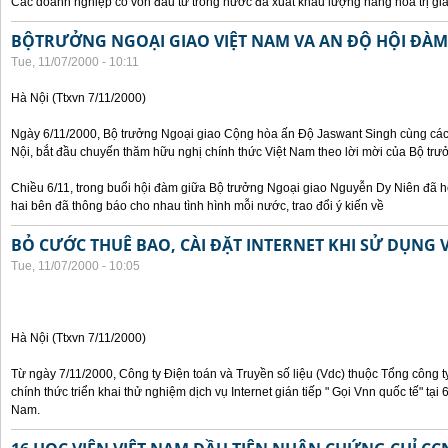
Các doanh nghiệp có vốn đầu tư trong nước đã xuất khẩu lượng hàng hoá trị giá
BỘTRƯỞNG NGOẠI GIAO VIỆT NAM VA AN ĐỘ HỘI ĐÀM
Tue, 11/07/2000 - 10:11
Hà Nội (Ttxvn 7/11/2000)
Ngày 6/11/2000, Bộ trưởng Ngoại giao Cộng hòa ấn Độ Jaswant Singh cùng các 
Nội, bắt đầu chuyến thăm hữu nghị chính thức Việt Nam theo lời mời của Bộ tr
Chiều 6/11, trong buổi hội đàm giữa Bộ trưởng Ngoại giao Nguyễn Dy Niên đã h
hai bên đã thông báo cho nhau tình hình mỗi nước, trao đổi ý kiến về
BỎ CƯỚC THUÊ BAO, CÀI ĐẶT INTERNET KHI SỬ DỤNG 
Tue, 11/07/2000 - 10:05
Hà Nội (Ttxvn 7/11/2000)
Từ ngày 7/11/2000, Công ty Điện toán và Truyền số liệu (Vdc) thuộc Tổng công 
chính thức triển khai thử nghiệm dịch vụ Internet gián tiếp " Gọi Vnn quốc tế" tại
Nam.