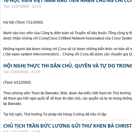
16 HỌC VIÊN VIỆT NAM ĐẦU TIÊN NHẬN CHỨNG CHỈ CC
Tue, 11/07/2000 - 10:03
Hà Nội (Ttxvn 7/11/2000)
Mười sáu học viên của Công ty điện toán và Truyền số liệu thuộc Tổng công ty 
được nhận chứng chỉ Ccna(Cisco Cirtified Network Associates) của Cisco System
Những người đạt được chứng chỉ Ccna sẽ có được những kiến thức cơ bản về m
( Osi-open system Interconnection)... Chứng chỉ Ccna đã được các chuyên gia Q
HỘI NGHỊ THỰC THI DÂN CHỦ, QUYỀN VÀ TỰ DO TRO
Sat, 11/04/2000 - 21:09
(Ttxvn 5/11/2000)
Theo phóng viên Ttxvn tại Bamako, Mali, đoàn đại biểu Việt Nam do Thứ trưở
đã tham gia Hội nghị quốc tế về thực thi dân chủ, các quyền và tự do trong kh
tại Bamako.
Tại hội nghị, Thứ trưởng Tư pháp Hà Hùng Cường đã nêu rõ lập
CHỦ TỊCH TRẦN ĐỨC LƯƠNG GỬI THƯ KHEN BÀ CHRIS