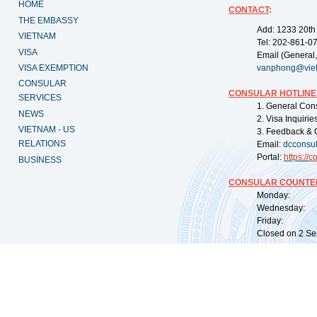
HOME
CONTACT
:
THE EMBASSY
Add: 1233 20th
VIETNAM
Tel: 202-861-0
VISA
Email (General,
VISA EXEMPTION
vanphong@vie
CONSULAR
CONSULAR HOTLINE
SERVICES
1. General Con
NEWS
2. Visa Inquiri
VIETNAM - US
3. Feedback & 
RELATIONS
Email:
dcconsu
Portal:
https://
co
BUSINESS
CONSULAR COUNTER
Monday: 09:
Wednesday: 0
Friday: 09:
Closed on 2 Sep