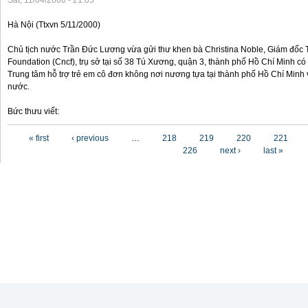
Sat, 11/04/2000 - 21:05
Hà Nội (Ttxvn 5/11/2000)
Chủ tịch nước Trần Đức Lương vừa gửi thư khen bà Christina Noble, Giám đốc T
Foundation (Cncf), trụ sở tại số 38 Tú Xương, quận 3, thành phố Hồ Chí Minh có
Trung tâm hỗ trợ trẻ em cô đơn không nơi nương tựa tại thành phố Hồ Chí Minh v
nước.
Bức thưu viết:
Pages
« first
‹ previous
…
218
219
220
221
226
next ›
last »