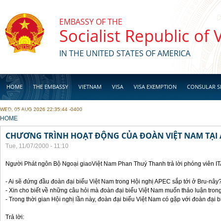
Skip to main content
EMBASSY OF THE
Socialist Republic of
IN THE UNITED STATES OF AMERICA
HOME
THE EMBASSY
VIETNAM
VISA
VISA EXEMPTION
CONSULAR S
WED, 05 AUG 2026 22:35:44 -0400
BUSINESS
YOU ARE HERE
HOME
CHƯƠNG TRÌNH HOẠT ĐỘNG CỦA ĐOÀN VIỆT NAM TẠI 
Tue, 11/07/2000 - 11:10
Người Phát ngôn Bộ Ngoại giaoViệt Nam Phan Thuý Thanh trả lời phóng viên I
- Ai sẽ đứng đầu đoàn đại biểu Việt Nam trong Hội nghị APEC sắp tới ở Bru-nây
- Xin cho biết về những câu hỏi mà đoàn đại biểu Việt Nam muốn thảo luận tron
- Trong thời gian Hội nghị lần này, đoàn đại biểu Việt Nam có gặp với đoàn đại
Trả lời: