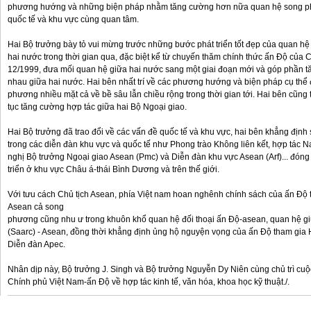
phương hướng và những biện pháp nhằm tăng cường hơn nữa quan hệ song p
quốc tế và khu vực cùng quan tâm.
Hai Bộ trưởng bày tỏ vui mừng trước những bước phát triển tốt đẹp của quan hệ
hai nước trong thời gian qua, đặc biệt kể từ chuyến thăm chính thức ấn Độ của
12/1999, đưa mối quan hệ giữa hai nước sang một giai đoạn mới và góp phần tăn
nhau giữa hai nước. Hai bên nhất trí về các phương hướng và biện pháp cụ thể
phương nhiều mặt cả về bề sâu lẫn chiều rộng trong thời gian tới. Hai bên cũng 
tục tăng cường hợp tác giữa hai Bộ Ngoại giao.
Hai Bộ trưởng đã trao đổi về các vấn đề quốc tế và khu vực, hai bên khẳng địn
trong các diễn đàn khu vực và quốc tế như Phong trào Không liên kết, hợp tác 
nghị Bộ trưởng Ngoại giao Asean (Pmc) và Diễn đàn khu vực Asean (Arf)... đóng
triển ở khu vực Châu á-thái Bình Dương và trên thế giới.
Với tưu cách Chủ tịch Asean, phía Việt nam hoan nghênh chính sách của ấn Độ
Asean cả song
phương cũng nhu ư trong khuôn khổ quan hệ đối thoại ấn Độ-asean, quan hệ gi
(Saarc) - Asean, đồng thời khẳng định ủng hộ nguyện vọng của ấn Độ tham gia 
Diễn đàn Apec.
Nhân dịp này, Bộ trưởng J. Singh và Bộ trưởng Nguyễn Dy Niên cùng chủ trì cuộc
Chính phủ Việt Nam-ấn Độ về hợp tác kinh tế, văn hóa, khoa học kỹ thuật./.