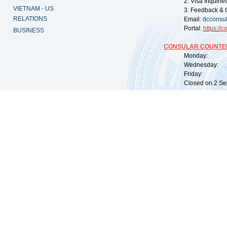
2. Visa Inquiri
VIETNAM - US
3. Feedback & 
RELATIONS
Email:
dcconsu
Portal:
https://
co
BUSINESS
CONSULAR COUNTER
Monday: 09:
Wednesday: 0
Friday: 09:
Closed on 2 Sep