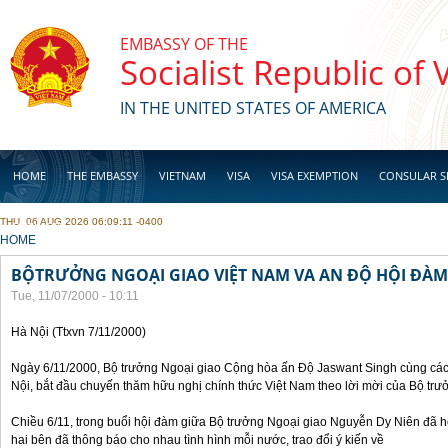
Skip to main content
EMBASSY OF THE
Socialist Republic of
IN THE UNITED STATES OF AMERICA
HOME
THE EMBASSY
VIETNAM
VISA
VISA EXEMPTION
CONSULAR S
THU, 06 AUG 2026 06:09:11 -0400
BUSINESS
YOU ARE HERE
HOME
BỘTRƯỞNG NGOẠI GIAO VIỆT NAM VA AN ĐỘ HỘI ĐÀM
Tue, 11/07/2000 - 10:11
Hà Nội (Ttxvn 7/11/2000)
Ngày 6/11/2000, Bộ trưởng Ngoại giao Cộng hòa ấn Độ Jaswant Singh cùng các 
Nội, bắt đầu chuyến thăm hữu nghị chính thức Việt Nam theo lời mời của Bộ tr
Chiều 6/11, trong buổi hội đàm giữa Bộ trưởng Ngoại giao Nguyễn Dy Niên đã h
hai bên đã thông báo cho nhau tình hình mỗi nước, trao đổi ý kiến về