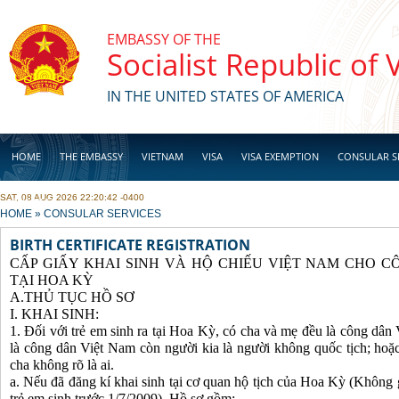
Skip to main content
EMBASSY OF THE
Socialist Republic of
IN THE UNITED STATES OF AMERICA
HOME
THE EMBASSY
VIETNAM
VISA
VISA EXEMPTION
CONSULAR S
SAT, 08 AUG 2026 22:20:42 -0400
BUSINESS
YOU ARE HERE
HOME
»
CONSULAR SERVICES
BIRTH CERTIFICATE REGISTRATION
CẤP GIẤY KHAI SINH VÀ HỘ CHIẾU VIỆT NAM CHO C
TẠI HOA KỲ
A.THỦ TỤC HỒ SƠ
I. KHAI SINH:
1. Đối với trẻ em sinh ra tại Hoa Kỳ, có cha và mẹ đều là công dâ
là công dân Việt Nam còn người kia là người không quốc tịch; ho
cha không rõ là ai.
a. Nếu đã đăng kí khai sinh tại cơ quan hộ tịch của Hoa Kỳ (Không g
trẻ em sinh trước 1/7/2009). Hồ sơ gồm: