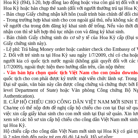
Hoa Kỳ (I94), I-20, hợp đồng lao động hoặc visa còn giá trị đối với n
Hoa Kỳ hoặc bản chụp thẻ xanh (đối với người thường trú tại Hoa K
- Bản chụp Giấy chứng nhận kết hôn (xuất trình bản chính để đối chi
- Trong trường hợp khai sinh cho con ngoài giá thú, nếu không xác đ
về người cha trong đơn đăng ký khai sinh để trống. Nếu vào thời đ
nhận con thì sẽ kết hợp thủ tục nhận con và đăng ký khai sinh.
- Bản chính Giấy chứng sinh do cơ sở y tế của Hoa Kỳ cấp (Đại s
Giấy chứng sinh này).
- Lệ phí: Trả bằng Money order hoặc cashier check cho Embassy of 
2. Đối với trẻ sinh ra tại Hoa Kỳ sau ngày 1/7/2009, chỉ có cha h
người kia có quốc tịch nước ngoài (không giải quyết đối với các 
1/7/2009), ngoài thực hiện theo hướng dẫn trên, cần nộp thêm:
-
Văn bản lựa chọn quốc tịch Việt Nam cho con (mẫu downlo
quốc tịch cho con phải được ký trước mặt viên chức lãnh sự. Trong
Đại sứ quán, văn bản này cần được công chứng và chứng thực bởi B
level Department of State) hoặc Văn phòng Công chứng Bộ Ngo
Authentication).
II. CẤP HỘ CHIẾU CHO CÔNG DÂN VIỆT NAM MỚI SINH 
Cha/mẹ có thể nộp đơn đề nghị cấp hộ chiếu cho con tại Đại sứ qu
việc xin cấp giấy khai sinh cho con mới sinh tại Đại sứ quán. Xin lư
xem xét các hồ sơ xin cấp hộ chiếu cho công dân Việt Nam mới sinh
tại Hoa Kỳ.
Hộ chiếu cấp cho công dân Việt Nam mới sinh tại Hoa Kỳ có giá trị
là 2 năm tính đến ngày trẻ em đó đủ 14 tuổi. Hồ sơ gồm: