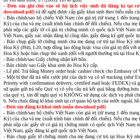
-
Đơn xin ghi chú vào sổ hộ tịch việc sinh đã đăng kí tại 
download pdf)
và đề nghị được cấp giấy khai sinh theo biểu mẫu c
- Bản chính/sao hộ chiếu Việt Nam còn giá trị (từ trang 1 đến trang
Kỳ) của cha và mẹ (xuất trình bản chính để đối chiếu). Nếu cha mẹ
phải nộp các giấy tờ có giá trị chứng minh có quốc tịch Việt Nam 
Việt Nam, giấy xác nhận đăng kí công dân, giấy đăng ký giữ quốc tị
- Bản chụp giấy tờ chứng minh cha mẹ đang cư trú tại Hoa Kỳ n
Hoa Kỳ (I94), I-20, hợp đồng lao động hoặc visa còn giá trị đối với n
Hoa Kỳ hoặc bản chụp thẻ xanh (đối với người thường trú tại Hoa K
- Bản chính/sao Giấy chứng nhận kết hôn.
- Bản chính/ sao Giấy khai sinh do Hoa Kỳ cấp.
- Lệ phí: Trả bằng Money order hoặc cashier check cho Embassy of 
- Một bì thư đã trả tiền cước phí của dịch vụ có số tracking (như
Priority with confirmation delivery, certified mail hoặc FEDEX) và 
sứ quán gửi trả nếu Quý vị có yêu cầu trả kết quả bằng đường bưu 
của quý vị, xin đề nghị quý vị KHÔNG sử dụng các dịch vụ phát ch
b. Nếu chưa đăng kí khai sinh tại cơ quan hộ tịch của nước ngoài, h
-
Đơn xin đăng kí khai sinh (mẫu download pdf)
- Bản chính/sao hộ chiếu Việt Nam còn giá trị (từ trang 1 đến trang
Kỳ) của cha và mẹ (xuất trình bản chính để đối chiếu). Nếu cha mẹ
phải nộp các giấy tờ có giá trị chứng minh có quốc tịch Việt Nam 
Việt Nam, giấy đăng kí giữ quốc tịch Việt Nam.
- Bản chụp giấy tờ chứng minh cha mẹ đang cư trú tại Hoa Kỳ n