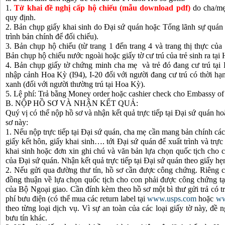
1.
Tờ khai đề nghị cấp hộ chiếu (mẫu download pdf)
do cha/mẹ 
quy định.
2. Bản chụp giấy khai sinh do Đại sứ quán hoặc Tổng lãnh sự quán
trình bản chính để đối chiếu).
3. Bản chụp hộ chiếu (từ trang 1 đến trang 4 và trang thị thực củ
Bản chụp hộ chiếu nước ngoài hoặc giấy tờ cư trú của trẻ sinh ra tại
4. Bản chụp giấy tờ chứng minh cha mẹ và trẻ đó đang cư trú tạ
nhập cảnh Hoa Kỳ (I94), I-20 đối với người đang cư trú có thời hạ
xanh (đối với người thường trú tại Hoa Kỳ).
5. Lệ phí: Trả bằng Money order hoặc cashier check cho Embassy of
B. NỘP HỒ SƠ VÀ NHẬN KẾT QUẢ:
Quý vị có thể nộp hồ sơ và nhận kết quả trực tiếp tại Đại sứ quán h
sơ này:
1. Nếu nộp trực tiếp tại Đại sứ quán, cha mẹ cần mang bản chính các
giấy kết hôn, giấy khai sinh…. tới Đại sứ quán để xuất trình và trực
khai sinh hoặc đơn xin ghi chú và văn bản lựa chọn quốc tịch cho 
của Đại sứ quán. Nhận kết quả trực tiếp tại Đại sứ quán theo giấy hẹn
2. Nếu gửi qua đường thư tín, hồ sơ cần được công chứng. Riêng 
đồng thuận về lựa chọn quốc tịch cho con phải được công chứng tạ
của Bộ Ngoại giao. Cần đính kèm theo hồ sơ một bì thư gửi trả có tr
phí bưu điện (có thể mua các return label tại
www.usps.com
hoặc
ww
theo từng loại dịch vụ. Vì sự an toàn của các loại giấy tờ này, đề
bưu tín khác.