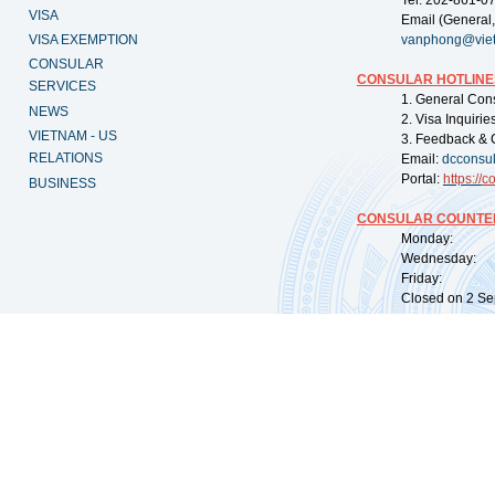
Tel: 202-861-0
VISA
Email (General,
VISA EXEMPTION
vanphong@vie
CONSULAR
CONSULAR HOTLINE
SERVICES
1. General Con
NEWS
2. Visa Inquiri
VIETNAM - US
3. Feedback & 
RELATIONS
Email:
dcconsu
Portal:
https://
co
BUSINESS
CONSULAR COUNTER
Monday: 09:
Wednesday: 0
Friday: 09:
Closed on 2 Sep