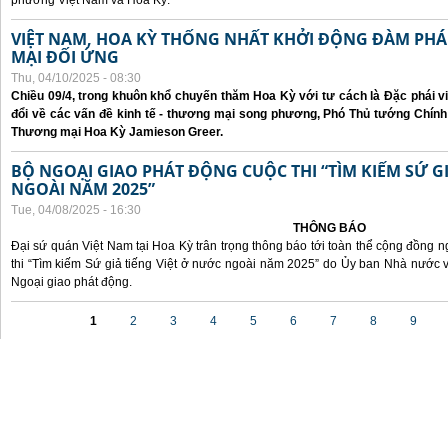
phương Việt Nam và Hoa Kỳ.
VIỆT NAM, HOA KỲ THỐNG NHẤT KHỞI ĐỘNG ĐÀM P
MẠI ĐỐI ỨNG
Thu, 04/10/2025 - 08:30
Chiều 09/4, trong khuôn khổ chuyến thăm Hoa Kỳ với tư cách là Đặc phái v
đổi về các vấn đề kinh tế - thương mại song phương, Phó Thủ tướng Chín
Thương mại Hoa Kỳ Jamieson Greer.
BỘ NGOẠI GIAO PHÁT ĐỘNG CUỘC THI “TÌM KIẾM SỨ GI
NGOÀI NĂM 2025”
Tue, 04/08/2025 - 16:30
THÔNG BÁO
Đại sứ quán Việt Nam tại Hoa Kỳ trân trọng thông báo tới toàn thể cộng đồng n
thi “Tìm kiếm Sứ giả tiếng Việt ở nước ngoài năm 2025” do Ủy ban Nhà nước 
Ngoại giao phát động.
Pages
1
2
3
4
5
6
7
8
9