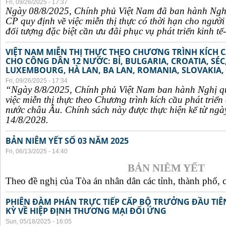
Fri, 09/26/2025 - 17:37
Ngày 08/8/2025, Chính phủ Việt Nam đã ban hành Ngh
CP quy định về việc miễn thị thực có thời hạn cho ngườ
đối tượng đặc biệt cần ưu đãi phục vụ phát triển kinh tế-
VIỆT NAM MIỄN THỊ THỰC THEO CHƯƠNG TRÌNH KÍCH C
CHO CÔNG DÂN 12 NƯỚC: BỈ, BULGARIA, CROATIA, SÉ
LUXEMBOURG, HÀ LAN, BA LAN, ROMANIA, SLOVAKIA, 
Fri, 09/26/2025 - 17:34
“Ngày 8/8/2025, Chính phủ Việt Nam ban hành Nghị q
việc miễn thị thực theo Chương trình kích cầu phát triể
nước châu Âu. Chính sách này được thực hiện kể từ ngà
14/8/2028.
BẢN NIÊM YẾT SỐ 03 NĂM 2025
Fri, 06/13/2025 - 14:40
BẢN NIÊM YẾT
Theo đề nghị của Tòa án nhân dân các tỉnh, thành phố, c
PHIÊN ĐÀM PHÁN TRỰC TIẾP CẤP BỘ TRƯỞNG ĐẦU TIÊN
KỲ VỀ HIỆP ĐỊNH THƯƠNG MẠI ĐỐI ỨNG
Sun, 05/18/2025 - 16:05