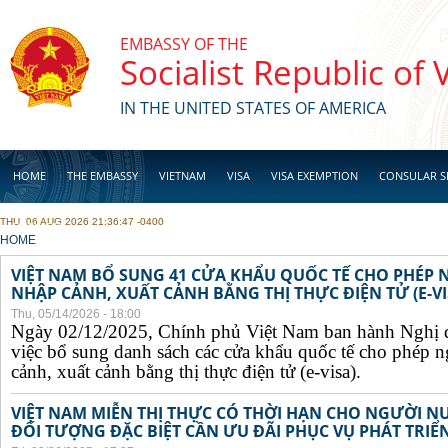
Skip to main content
EMBASSY OF THE
Socialist Republic of
IN THE UNITED STATES OF AMERICA
HOME
THE EMBASSY
VIETNAM
VISA
VISA EXEMPTION
CONSULAR S
THU, 06 AUG 2026 21:36:47 -0400
BUSINESS
YOU ARE HERE
HOME
VIỆT NAM BỔ SUNG 41 CỬA KHẨU QUỐC TẾ CHO PHÉP
NHẬP CẢNH, XUẤT CẢNH BẰNG THỊ THỰC ĐIỆN TỬ (E-VI
Thu, 05/14/2026 - 18:00
Ngày 02/12/2025, Chính phủ Việt Nam ban hành Nghị 
việc bổ sung danh sách các cửa khẩu quốc tế cho phép 
cảnh, xuất cảnh bằng thị thực điện tử (e-visa).
VIỆT NAM MIỄN THỊ THỰC CÓ THỜI HẠN CHO NGƯỜI N
ĐỐI TƯỢNG ĐẶC BIỆT CẦN ƯU ĐÃI PHỤC VỤ PHÁT TRIỂN 