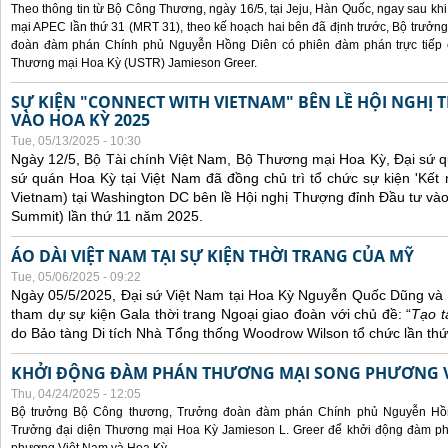
Theo thông tin từ Bộ Công Thương, ngày 16/5, tại Jeju, Hàn Quốc, ngay sau kh
mại APEC lần thứ 31 (MRT 31), theo kế hoạch hai bên đã định trước, Bộ trưở
đoàn đàm phán Chính phủ Nguyễn Hồng Diên có phiên đàm phán trực tiếp 
Thương mại Hoa Kỳ (USTR) Jamieson Greer.
SỰ KIỆN "CONNECT WITH VIETNAM" BÊN LỀ HỘI NGHỊ
VÀO HOA KỲ 2025
Tue, 05/13/2025 - 10:30
Ngày 12/5, Bộ Tài chính Việt Nam, Bộ Thương mại Hoa Kỳ, Đại sứ q
sứ quán Hoa Kỳ tại Việt Nam đã đồng chủ trì tổ chức sự kiện 'Kết 
Vietnam) tại Washington DC bên lề Hội nghị Thượng đỉnh Đầu tư và
Summit) lần thứ 11 năm 2025.
ÁO DÀI VIỆT NAM TẠI SỰ KIỆN THỜI TRANG CỦA MỸ
Tue, 05/06/2025 - 09:22
Ngày 05/5/2025, Đại sứ Việt Nam tại Hoa Kỳ Nguyễn Quốc Dũng và 
tham dự sự kiện Gala thời trang Ngoại giao đoàn với chủ đề: “
Tạo t
do Bảo tàng Di tích Nhà Tổng thống Woodrow Wilson tổ chức lần thứ
KHỞI ĐỘNG ĐÀM PHÁN THƯƠNG MẠI SONG PHƯƠNG VI
Thu, 04/24/2025 - 12:05
Bộ trưởng Bộ Công thương, Trưởng đoàn đàm phán Chính phủ Nguyễn Hồn
Trưởng đại diện Thương mại Hoa Kỳ Jamieson L. Greer để khởi động đàm phá