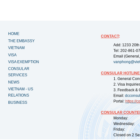
HOME
CONTACT
:
THE EMBASSY
Add: 1233 20th
VIETNAM
Tel: 202-861-0
VISA
Email (General,
VISA EXEMPTION
vanphong@vie
CONSULAR
CONSULAR HOTLINE
SERVICES
1. General Con
NEWS
2. Visa Inquiri
VIETNAM - US
3. Feedback & 
RELATIONS
Email:
dcconsu
Portal:
https://
co
BUSINESS
CONSULAR COUNTER
Monday: 09:
Wednesday: 0
Friday: 09:
Closed on 2 Sep