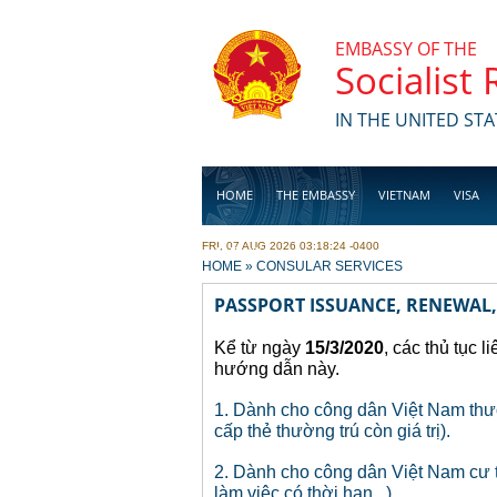
Skip to main content
EMBASSY OF THE
Socialist
IN THE UNITED STA
HOME
THE EMBASSY
VIETNAM
VISA
FRI, 07 AUG 2026 03:18:24 -0400
BUSINESS
YOU ARE HERE
HOME
»
CONSULAR SERVICES
PASSPORT ISSUANCE, RENEWAL
Kể từ ngày
15/3/2020
, các thủ tục 
hướng dẫn này.
1. Dành cho công dân Việt Nam thư
cấp thẻ thường trú còn giá trị).
2. Dành cho công dân Việt Nam cư tr
làm việc có thời hạn...).