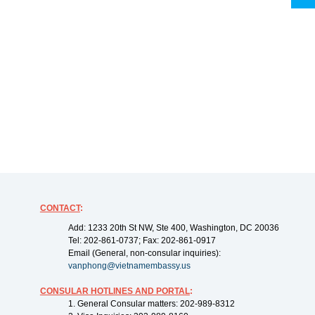
CONTACT
:
Add: 1233 20th St NW, Ste 400, Washington, DC 20036
Tel: 202-861-0737; Fax: 202-861-0917
Email (General, non-consular inquiries):
vanphong@vietnamembassy.us
CONSULAR HOTLINES AND PORTAL
:
1. General Consular matters: 202-989-8312