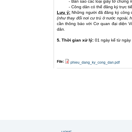
- Bản sao các loại giấy tờ chứng 
- Công dân có thể đăng ký trực ti
Lưu ý:
Những người đã đăng ký công dân
(như thay đổi nơi cư trú ở nước ngoài, họ
cần thông báo với Cơ quan đại diện V
dân.
5. Thời gian xử lý:
01 ngày kể từ ngày
File:
phieu_dang_ky_cong_dan.pdf