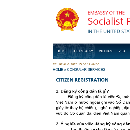
Skip to main content
EMBASSY OF THE
Socialist
IN THE UNITED STA
HOME
THE EMBASSY
VIETNAM
VISA
FRI, 07 AUG 2026 15:50:19 -0400
BUSINESS
YOU ARE HERE
HOME
»
CONSULAR SERVICES
CITIZEN REGISTRATION
1. Đăng ký công dân là gì?
Đăng ký công dân là việc Đại sứ quá
Việt Nam ở nước ngoài ghi vào Sổ Đăng
giấy tờ thay hộ chiếu), nghề nghiệp, địa
vực do Cơ quan đại diện Việt Nam quản 
2. Ý nghĩa của việc đăng ký công dân
- Tạo thuận lợi cho Đại sứ quán 