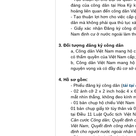
đáng của công dân tại Hoa Kỳ kh
hoảng liên quan đến công dân Vi
- Tạo thuận lợi hơn cho việc cấp 
dân mà không phải qua thủ tục xá
- Giấy xác nhận Đăng ký công dâ
Nam định cư ở nước ngoài làm thủ 
3. Đối tượng đăng ký công dân
a, Công dân Việt Nam mang hộ chi
có thẩm quyền của Việt Nam cấp;
b, Công dân Việt Nam mang hộ c
nguyện vọng và có đầy đủ cơ sở 
4. Hồ sơ gồm:
- Phiếu đăng ký công dân (
tải tại
- 02 ảnh cỡ 2 x 2 inch hoặc 4 x
mắt nhìn thẳng, không đeo kính m
- 01 bản chụp hộ chiếu Việt Nam h
01 bản chụp giấy tờ tùy thân và 
tại Điều 11 Luật Quốc tịch Việ
Căn cước Công dân; Quyết định ch
Việt Nam, Quyết định công nhận v
định cho người nước ngoài nhận t