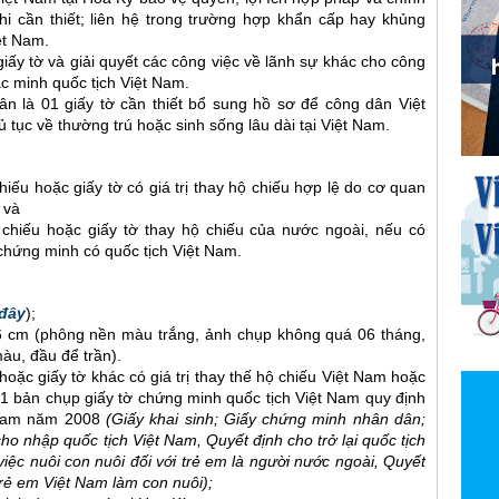
i cần thiết; liên hệ trong trường hợp khẩn cấp hay khủng
ệt Nam.
giấy tờ và giải quyết các công việc về lãnh sự khác cho công
c minh quốc tịch Việt Nam.
n là 01 giấy tờ cần thiết bổ sung hồ sơ để công dân Việt
tục về thường trú hoặc sinh sống lâu dài tại Việt Nam.
ếu hoặc giấy tờ có giá trị thay hộ chiếu hợp lệ do cơ quan
 và
hiếu hoặc giấy tờ thay hộ chiếu của nước ngoài, nếu có
chứng minh có quốc tịch Việt Nam.
 đây
);
 6 cm (phông nền màu trắng, ảnh chụp không quá 06 tháng,
àu, đầu để trần).
oặc giấy tờ khác có giá trị thay thế hộ chiếu Việt Nam hoặc
01 bản chụp giấy tờ chứng minh quốc tịch Việt Nam quy định
t Nam năm 2008
(Giấy khai sinh; Giấy chứng minh nhân dân;
o nhập quốc tịch Việt Nam, Quyết định cho trở lại quốc tịch
iệc nuôi con nuôi đối với trẻ em là người nước ngoài, Quyết
rẻ em Việt Nam làm con nuôi);