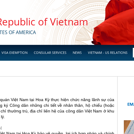
 Republic of Vietnam
TES OF AMERICA
VISA EXEMPTION
CONSULAR SERVICES
NEWS
VIETNAM - US RELATIONS
n Việt Nam tại Hoa Kỳ thực hiện chức năng lãnh sự của
 ký Công dân những chi tiết về nhân thân, hộ chiếu (hoặc
 chỉ thường trú, địa chỉ liên hệ của công dân Việt Nam ở khu
lý.
:
Việt Nam tại Hoa Kỳ bảo vệ quyền, lợi ích hợp pháp và chính