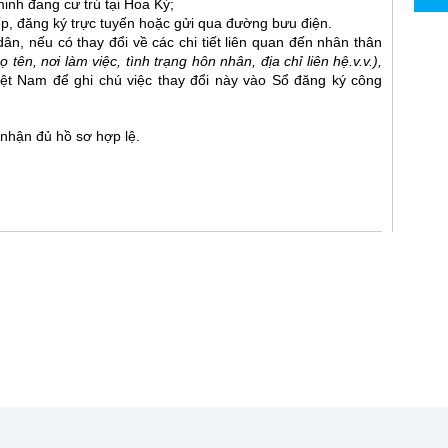
minh đang cư trú tại Hoa Kỳ;
ếp, đăng ký trực tuyến hoặc gửi qua đường bưu điện.
, nếu có thay đổi về các chi tiết liên quan đến nhân thân
 tên, nơi làm việc, tình trạng hôn nhân, địa chỉ liên hệ.v.v.),
iệt Nam để ghi chú việc thay đổi này vào Sổ đăng ký công
 nhận đủ hồ sơ hợp lệ.