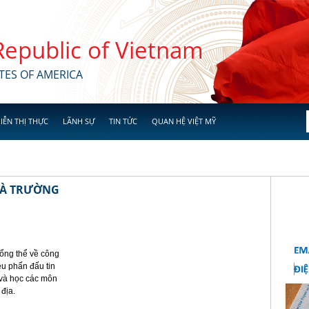
 Republic of Vietnam
TES OF AMERICA
IỄN THỊ THỰC
LÃNH SỰ
TIN TỨC
QUAN HỆ VIỆT MỸ
HÀ TRƯỜNG
ổng thể về công
êu phấn đấu tin
 và học các môn
 địa.