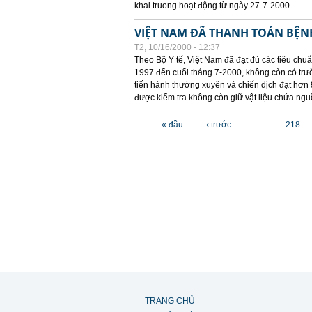
khai truong hoạt động từ ngày 27-7-2000.
VIỆT NAM ĐÃ THANH TOÁN BỆNH
T2, 10/16/2000 - 12:37
Theo Bộ Y tế, Việt Nam đã đạt đủ các tiêu chuẩn
1997 đến cuối tháng 7-2000, không còn có trườ
tiến hành thường xuyên và chiến dịch đạt hơn 
được kiểm tra không còn giữ vật liệu chứa nguồ
Các trang
« đầu
‹ trước
…
218
TRANG CHỦ