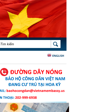
BIỂU MẪU TÌM KIẾM
TÌM KIẾM
ENGLISH