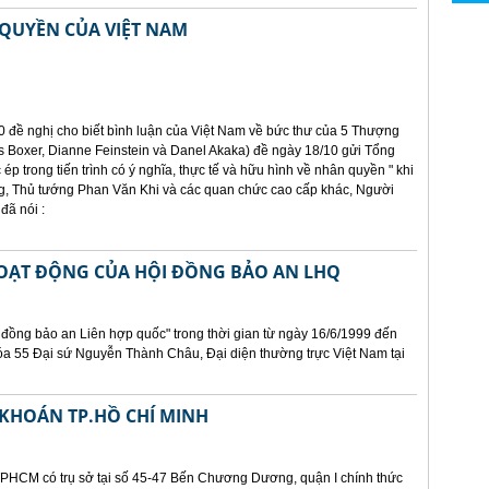
QUYỀN CỦA VIỆT NAM
0 đề nghị cho biết bình luận của Việt Nam về bức thư của 5 Thượng
 Boxer, Dianne Feinstein và Danel Akaka) đề ngày 18/10 gửi Tổng
 ép trong tiến trình có ý nghĩa, thực tế và hữu hình về nhân quyền " khi
, Thủ tướng Phan Văn Khi và các quan chức cao cấp khác, Người
đã nói :
HOẠT ĐỘNG CỦA HỘI ĐỒNG BẢO AN LHQ
 đồng bảo an Liên hợp quốc" trong thời gian từ ngày 16/6/1999 đến
óa 55 Đại sứ Nguyễn Thành Châu, Đại diện thường trực Việt Nam tại
KHOÁN TP.HỒ CHÍ MINH
PHCM có trụ sở tại số 45-47 Bến Chương Dương, quận I chính thức