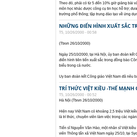
Theo đó, phải có từ 5 đến 10% giờ giảng bài v
môn học khác được công cụ tin học hỗ trợ; đưa
trường phổ thông; tập trung đào tạo về ứng d
NHỮNG ĐIỂN HÌNH XUẤT SẮC 
T5, 10/26/2000 - 00:58
(Ttxvn 26/10/2000)
Ngày 25/10/2000, tại Hà Nội, ủy ban đoàn kết
điển hình tiên tiến xuất sắc trong đồng bào Côn
biểu trong cả nước.
Uy ban đoàn kết Công giáo Việt Nam đã nêu b
TRÍ THỨC VIỆT KIỀU -THẾ MẠNH
T5, 10/26/2000 - 00:52
Hà Nội (Ttxvn 26/10/2000)
Hiện nay Việt Nam có khoảng 2,5 triệu Việt kiề
là trí thức, chuyên viên làm việc trong các ngàn
Tiến sĩ Nguyễn Văn Hào, một nhân sĩ Việt kiều 
viên Thông tấn xã Việt Nam ngày 25/10, tại Sy