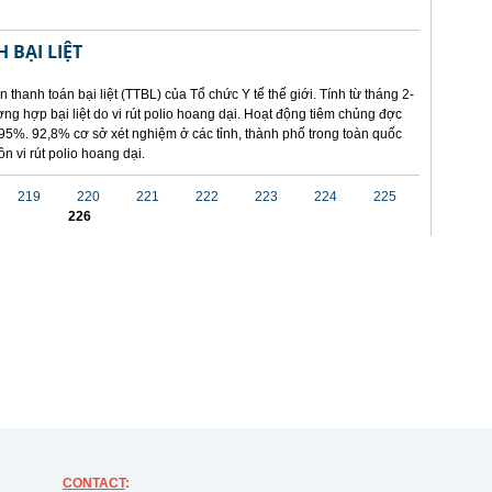
 BẠI LIỆT
 thanh toán bại liệt (TTBL) của Tổ chức Y tế thế giới. Tính từ tháng 2-
ng hợp bại liệt do vi rút polio hoang dại. Hoạt động tiêm chủng đợc
95%. 92,8% cơ sở xét nghiệm ở các tỉnh, thành phố trong toàn quốc
n vi rút polio hoang dại.
219
220
221
222
223
224
225
226
CONTACT
: