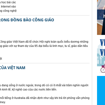
à học bài các
 Internet vào
ụng công nghệ
TRONG ĐỒNG BÀO CÔNG GIÁO
 Công giáo Việt Nam đã tổ chức Hội nghị toàn quốc biểu dương những
g giáo với sự tham dự của 95 đại biểu là linh mục, tu sĩ, giáo dân tiêu
ật
 CỦA VIỆT NAM
u đang sống ở nước ngoài, trong đó có có ít nhất vài trăm nghìn người
h kinh tế, kỹ nghệ cao của các nước tiên tiến.
nổi tiếng ở Australia đã nhận định như vậy khi trả lời phỏng vấn phóng
dney.