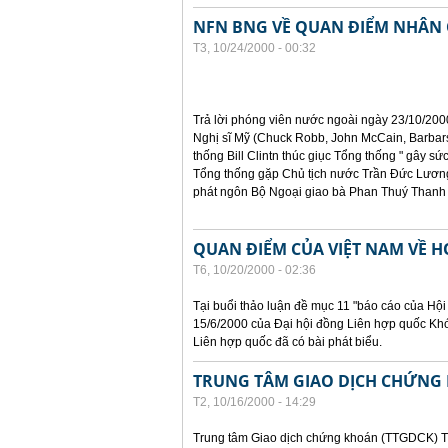
NFN BNG VỀ QUAN ĐIỂM NHÂN 
T3, 10/24/2000 - 00:32
Trả lời phóng viên nước ngoài ngày 23/10/200
Nghị sĩ Mỹ (Chuck Robb, John McCain, Barbars
thống Bill Clintn thúc giục Tổng thống " gây sức
Tổng thống gặp Chủ tịch nước Trần Đức Lương
phát ngôn Bộ Ngoại giao bà Phan Thuý Thanh 
QUAN ĐIỂM CỦA VIỆT NAM VỀ 
T6, 10/20/2000 - 02:36
Tại buổi thảo luận đề mục 11 "báo cáo của Hội
15/6/2000 của Đại hội đồng Liên hợp quốc Kh
Liên hợp quốc đã có bài phát biểu.
TRUNG TÂM GIAO DỊCH CHỨNG 
T2, 10/16/2000 - 14:29
Trung tâm Giao dịch chứng khoán (TTGDCK) T