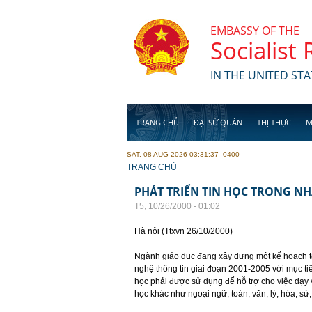
Skip to main content
EMBASSY OF THE
Socialist
IN THE UNITED STA
TRANG CHỦ
ĐẠI SỨ QUÁN
THỊ THỰC
M
SAT, 08 AUG 2026 03:31:37 -0400
YOU ARE HERE
TRANG CHỦ
PHÁT TRIỂN TIN HỌC TRONG N
T5, 10/26/2000 - 01:02
Hà nội (Ttxvn 26/10/2000)
Ngành giáo dục đang xây dựng một kế hoạch t
nghệ thông tin giai đoạn 2001-2005 với mục ti
học phải được sử dụng để hỗ trợ cho việc dạy
học khác như ngoại ngữ, toán, văn, lý, hóa, sử,