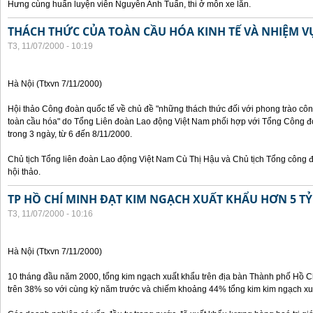
Hưng cùng huấn luyện viên Nguyễn Anh Tuấn, thi ở môn xe lăn.
THÁCH THỨC CỦA TOÀN CẦU HÓA KINH TẾ VÀ NHIỆM 
T3, 11/07/2000 - 10:19
Hà Nội (Ttxvn 7/11/2000)
Hội thảo Công đoàn quốc tế về chủ đề "những thách thức đối với phong trào công
toàn cầu hóa" do Tổng Liên đoàn Lao động Việt Nam phối hợp với Tổng Công đ
trong 3 ngày, từ 6 đến 8/11/2000.
Chủ tịch Tổng liên đoàn Lao động Việt Nam Cù Thị Hậu và Chủ tịch Tổng công 
hội thảo.
TP HỒ CHÍ MINH ĐẠT KIM NGẠCH XUẤT KHẨU HƠN 5 TỶ
T3, 11/07/2000 - 10:16
Hà Nội (Ttxvn 7/11/2000)
10 tháng đầu năm 2000, tổng kim ngạch xuất khẩu trên địa bàn Thành phố Hồ Ch
trên 38% so với cùng kỳ năm trước và chiếm khoảng 44% tổng kim kim ngạch xu