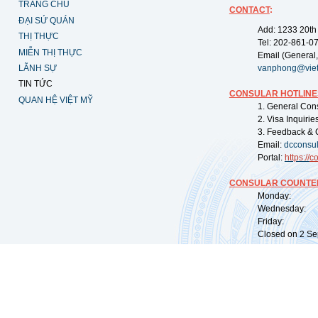
TRANG CHỦ
CONTACT
:
ĐẠI SỨ QUÁN
Add: 1233 20th
THỊ THỰC
Tel: 202-861-0
MIỄN THỊ THỰC
Email (General,
LÃNH SỰ
vanphong@vie
TIN TỨC
CONSULAR HOTLINE
QUAN HỆ VIỆT MỸ
1. General Con
2. Visa Inquiri
3. Feedback & 
Email:
dcconsu
Portal:
https://
co
CONSULAR COUNTER
Monday: 09:
Wednesday: 0
Friday: 09:
Closed on 2 Sep