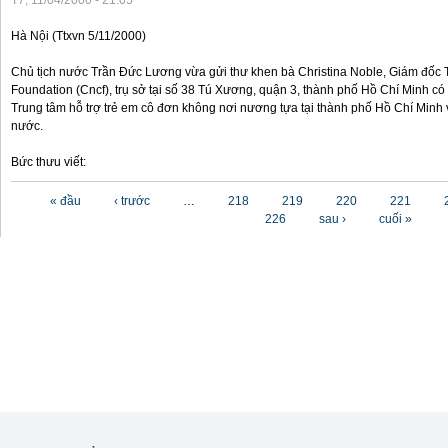
T7, 11/04/2000 - 21:05
Hà Nội (Ttxvn 5/11/2000)
Chủ tịch nước Trần Đức Lương vừa gửi thư khen bà Christina Noble, Giám đốc T
Foundation (Cncf), trụ sở tại số 38 Tú Xương, quận 3, thành phố Hồ Chí Minh có
Trung tâm hỗ trợ trẻ em cô đơn không nơi nương tựa tại thành phố Hồ Chí Minh v
nước.
Bức thưu viết:
Các trang
« đầu
‹ trước
…
218
219
220
221
226
sau ›
cuối »