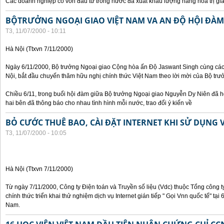
Các doanh nghiệp có vốn đầu tư trong nước đã xuất khẩu lượng hàng hoá trị giá
BỘTRƯỞNG NGOẠI GIAO VIỆT NAM VA AN ĐỘ HỘI ĐÀM
T3, 11/07/2000 - 10:11
Hà Nội (Ttxvn 7/11/2000)
Ngày 6/11/2000, Bộ trưởng Ngoại giao Cộng hòa ấn Độ Jaswant Singh cùng các 
Nội, bắt đầu chuyến thăm hữu nghị chính thức Việt Nam theo lời mời của Bộ tr
Chiều 6/11, trong buổi hội đàm giữa Bộ trưởng Ngoại giao Nguyễn Dy Niên đã h
hai bên đã thông báo cho nhau tình hình mỗi nước, trao đổi ý kiến về
BỎ CƯỚC THUÊ BAO, CÀI ĐẶT INTERNET KHI SỬ DỤNG 
T3, 11/07/2000 - 10:05
Hà Nội (Ttxvn 7/11/2000)
Từ ngày 7/11/2000, Công ty Điện toán và Truyền số liệu (Vdc) thuộc Tổng công 
chính thức triển khai thử nghiệm dịch vụ Internet gián tiếp " Gọi Vnn quốc tế" tại
Nam.