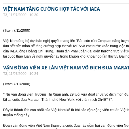
VIỆT NAM TĂNG CƯỜNG HỢP TÁC VỚI IAEA
T3, 11/07/2000 - 10:30
(Ttxvn 7/11/2000)
Việt Nam ủng hộ dự thảo nghị quyết mang tên "Báo cáo của Cơ quan năng lượng 
làm hết sức mình để tăng cường hợp tác với IAEA và các nước khác trong việc t
của IAEA, ông Hoàng Chí Trung, Tham tán Phái đoàn đại diện thường trực Việt 
tại cuộc thảo luận về nghị quyết này trong khuôn khổ Khóa họp lần thứ 55 Đại h
VẬN ĐỘNG VIÊN XE LĂN VIỆT NAM VÔ ĐỊCH ĐUA MARA
T3, 11/07/2000 - 10:24
(Ttxvn 7/11/2000)
* Nữ vận động viên Trương Thị Xuân ánh, 29 tuổi vừa đoạt chức vô địch môn đu
tật tại cuộc đua Maraton Thành phố New York, với thành tích 2h46'47".
Đây là thành tích cao nhất của Việt Nam kể từ khi các vận động viên xe lăn Việ
truyền thống này.
Đoàn vận động viên Việt Nam tham gia cuộc đua này gồm hai vận động viên N