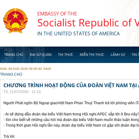
Skip to main content
EMBASSY OF THE
Socialist Republic of
IN THE UNITED STATES OF AMERICA
TRANG CHỦ
ĐẠI SỨ QUÁN
THỊ THỰC
MIỄN THỊ THỰC
LÃNH SỰ
TIN 
SUN, 09 AUG 2026 09:00:40 -0400
YOU ARE HERE
TRANG CHỦ
CHƯƠNG TRÌNH HOẠT ĐỘNG CỦA ĐOÀN VIỆT NAM TẠI 
T3, 11/07/2000 - 11:10
Người Phát ngôn Bộ Ngoại giaoViệt Nam Phan Thuý Thanh trả lời phóng viên I
- Ai sẽ đứng đầu đoàn đại biểu Việt Nam trong Hội nghị APEC sắp tới ở Bru-nây
- Xin cho biết về những câu hỏi mà đoàn đại biểu Việt Nam muốn thảo luận tron
- Trong thời gian Hội nghị lần này, đoàn đại biểu Việt Nam có gặp với đoàn đại
Trả lời: