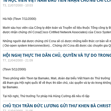
16 HỌC VIÊN VIỆT NAM ĐẦU TIÊN NHẬN CHỨNG CHỈ CC
T3, 11/07/2000 - 10:03
Hà Nội (Ttxvn 7/11/2000)
Mười sáu học viên của Công ty điện toán và Truyền số liệu thuộc Tổng công ty 
được nhận chứng chỉ Ccna(Cisco Cirtified Network Associates) của Cisco System
Những người đạt được chứng chỉ Ccna sẽ có được những kiến thức cơ bản về m
( Osi-open system Interconnection)... Chứng chỉ Ccna đã được các chuyên gia Q
HỘI NGHỊ THỰC THI DÂN CHỦ, QUYỀN VÀ TỰ DO TRO
T7, 11/04/2000 - 21:09
(Ttxvn 5/11/2000)
Theo phóng viên Ttxvn tại Bamako, Mali, đoàn đại biểu Việt Nam do Thứ trưở
đã tham gia Hội nghị quốc tế về thực thi dân chủ, các quyền và tự do trong kh
tại Bamako.
Tại hội nghị, Thứ trưởng Tư pháp Hà Hùng Cường đã nêu rõ lập
CHỦ TỊCH TRẦN ĐỨC LƯƠNG GỬI THƯ KHEN BÀ CHRIS