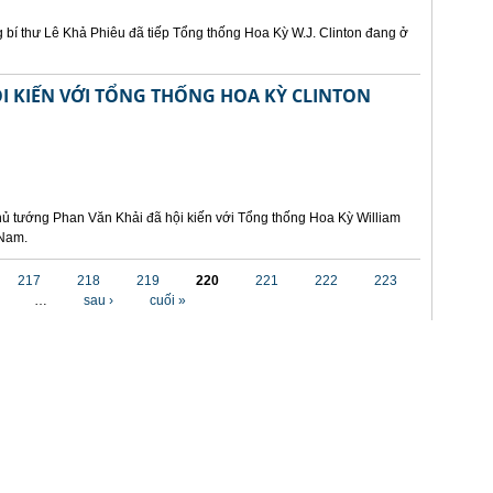
 bí thư Lê Khả Phiêu đã tiếp Tổng thống Hoa Kỳ W.J. Clinton đang ở
I KIẾN VỚI TỔNG THỐNG HOA KỲ CLINTON
hủ tướng Phan Văn Khải đã hội kiến với Tổng thống Hoa Kỳ William
 Nam.
217
218
219
220
221
222
223
…
sau ›
cuối »