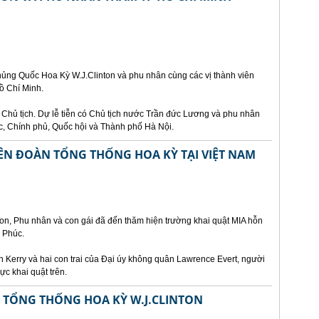
ủng Quốc Hoa Kỳ W.J.Clinton và phu nhân cùng các vị thành viên
ồ Chí Minh.
ủ Chủ tịch. Dự lễ tiễn có Chủ tịch nước Trần đức Lương và phu nhân
c, Chính phủ, Quốc hội và Thành phố Hà Nội.
ÊN ĐOÀN TỔNG THỐNG HOA KỲ TẠI VIỆT NAM
on, Phu nhân và con gái đã đến thăm hiện trường khai quật MIA hỗn
h Phúc.
 Kerry và hai con trai của Đại úy không quân Lawrence Evert, người
ực khai quật trên.
ẾP TỔNG THỐNG HOA KỲ W.J.CLINTON