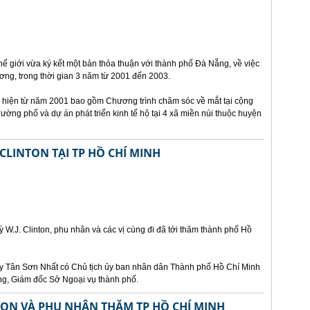
hế giới vừa ký kết một bản thỏa thuận với thành phố Đà Nẵng, về việc
ương, trong thời gian 3 năm từ 2001 đến 2003.
c hiện từ năm 2001 bao gồm Chương trình chăm sóc về mắt tại cộng
ường phố và dự án phát triển kinh tế hộ tại 4 xã miền núi thuộc huyện
LINTON TẠI TP HỒ CHÍ MINH
W.J. Clinton, phu nhân và các vị cùng đi đã tới thăm thành phố Hồ
bay Tân Sơn Nhất có Chủ tịch ủy ban nhân dân Thành phố Hồ Chí Minh
ng, Giám đốc Sở Ngoại vụ thành phố.
TON VÀ PHU NHÂN THĂM TP HỒ CHÍ MINH