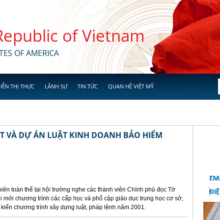
 Republic of Vietnam
TES OF AMERICA
IỄN THỊ THỰC
LÃNH SỰ
TIN TỨC
QUAN HỆ VIỆT MỸ
 VÀ DỰ ÁN LUẬT KINH DOANH BẢO HIỂM
iên toàn thể tại hội trường nghe các thành viên Chính phủ đọc Tờ
ổi mới chương trình các cấp học và phổ cập giáo dục trung học cơ sở;
 kiến chương trình xây dựng luật, pháp lệnh năm 2001.