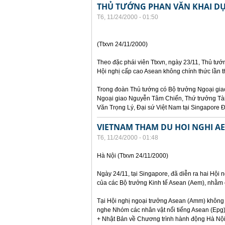
THỦ TƯỚNG PHAN VĂN KHAI DỰ
T6, 11/24/2000 - 01:50
(Ttxvn 24/11/2000)
Theo đặc phái viên Ttxvn, ngày 23/11, Thủ tư
Hội nghị cấp cao Asean không chính thức lần t
Trong đoàn Thủ tướng có Bộ trưởng Ngoại gi
Ngoại giao Nguyễn Tâm Chiến, Thứ trưởng Tà
Văn Trọng Lý, Đại sứ Việt Nam tại Singapore 
VIETNAM THAM DU HOI NGHI A
T6, 11/24/2000 - 01:48
Hà Nội (Ttxvn 24/11/2000)
Ngày 24/11, tại Singapore, đã diễn ra hai Hội
của các Bộ trưởng Kinh tế Asean (Aem), nhằm 
Tại Hội nghị ngoại trưởng Asean (Amm) không 
nghe Nhóm các nhân vật nổi tiếng Asean (Epg
+ Nhật Bản về Chương trình hành động Hà Nội