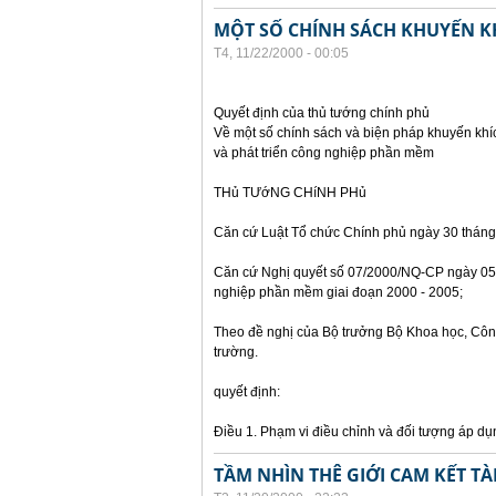
MỘT SỐ CHÍNH SÁCH KHUYẾN K
T4, 11/22/2000 - 00:05
Quyết định của thủ tướng chính phủ
Về một số chính sách và biện pháp khuyến khí
và phát triển công nghiệp phần mềm
THủ TƯớNG CHíNH PHủ
Căn cứ Luật Tổ chức Chính phủ ngày 30 tháng
Căn cứ Nghị quyết số 07/2000/NQ-CP ngày 05 
nghiệp phần mềm giai đoạn 2000 - 2005;
Theo đề nghị của Bộ trưởng Bộ Khoa học, Côn
trường.
quyết định:
Điều 1. Phạm vi điều chỉnh và đối tượng áp dụ
TẦM NHÌN THÊ GIỚI CAM KẾT T