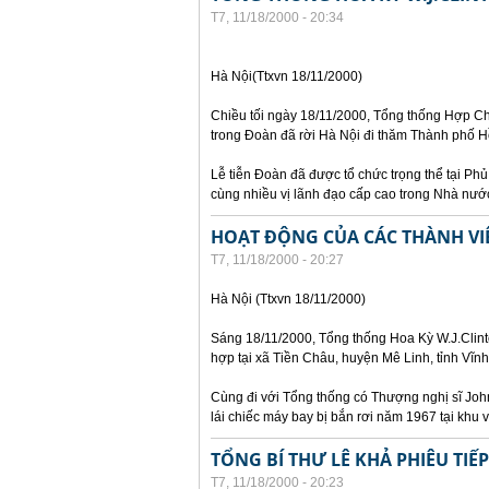
T7, 11/18/2000 - 20:34
Hà Nội(Ttxvn 18/11/2000)
Chiều tối ngày 18/11/2000, Tổng thống Hợp Ch
trong Đoàn đã rời Hà Nội đi thăm Thành phố H
Lễ tiễn Đoàn đã được tổ chức trọng thể tại Ph
cùng nhiều vị lãnh đạo cấp cao trong Nhà nướ
HOẠT ĐỘNG CỦA CÁC THÀNH VI
T7, 11/18/2000 - 20:27
Hà Nội (Ttxvn 18/11/2000)
Sáng 18/11/2000, Tổng thống Hoa Kỳ W.J.Clint
hợp tại xã Tiền Châu, huyện Mê Linh, tỉnh Vĩn
Cùng đi với Tổng thống có Thượng nghị sĩ John
lái chiếc máy bay bị bắn rơi năm 1967 tại khu v
TỔNG BÍ THƯ LÊ KHẢ PHIÊU TI
T7, 11/18/2000 - 20:23