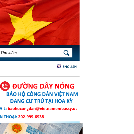
BIỂU MẪU TÌM KIẾM
TÌM KIẾM
ENGLISH