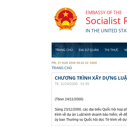
Skip to main content
EMBASSY OF THE
Socialist
IN THE UNITED STA
TRANG CHỦ
ĐẠI SỨ QUÁN
THỊ THỰC
M
FRI, 07 AUG 2026 09:42:10 -0400
YOU ARE HERE
TRANG CHỦ
CHƯƠNG TRÌNH XÂY DỰNG LUẬT
T6, 11/24/2000 - 01:55
(Ttxvn 24/11/2000)
Sáng 23/11/2000, các đại biểu Quốc hội họp ph
trình về dự án Luật kinh doanh bảo hiểm; về đ
ủy ban Thường vụ Quốc hội đọc Tờ trình về dự