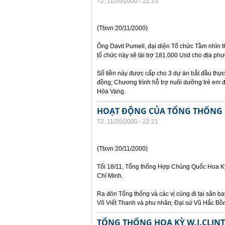
T2, 11/20/2000 - 22:23
(Ttxvn 20/11/2000)
Ông Davit Pumell, đại diện Tổ chức Tầm nhìn t
tổ chức này sẽ tài trợ 181.000 Usd cho địa ph
Số tiền này được cấp cho 3 dự án bắt đầu thự
đồng; Chương trình hỗ trợ nuôi dưỡng trẻ em đ
Hòa Vang.
HOẠT ĐỘNG CỦA TỔNG THỐNG C
T2, 11/20/2000 - 22:21
(Ttxvn 20/11/2000)
Tối 18/11, Tổng thống Hợp Chủng Quốc Hoa Kỳ 
Chí Minh.
Ra đón Tổng thống và các vị cùng đi tại sân 
Võ Viết Thanh và phu nhân; Đại sứ Vũ Hắc Bồ
TỔNG THỐNG HOA KỲ W.J.CLIN