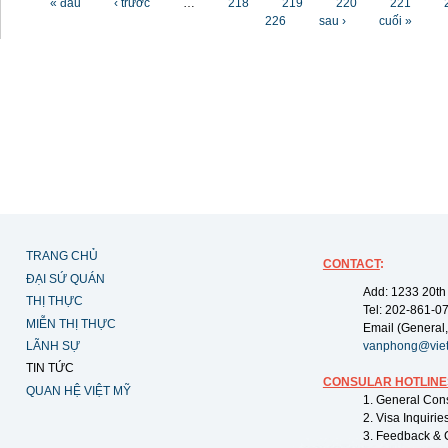
« đầu
‹ trước
…
218
219
220
221
226
sau ›
cuối »
TRANG CHỦ
CONTACT
:
ĐẠI SỨ QUÁN
Add: 1233 20th
THỊ THỰC
Tel: 202-861-0
MIỄN THỊ THỰC
Email (General,
LÃNH SỰ
vanphong@vie
TIN TỨC
CONSULAR HOTLINE
QUAN HỆ VIỆT MỸ
1. General Con
2. Visa Inquiri
3. Feedback & 