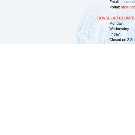
Email:
dcconsu
Portal:
https://
co
CONSULAR COUNTER
Monday: 09:
Wednesday: 0
Friday: 09:
Closed on 2 Sep