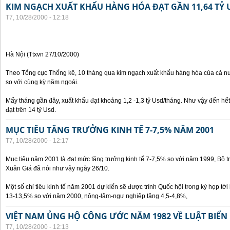
KIM NGẠCH XUẤT KHẨU HÀNG HÓA ĐẠT GẦN 11,64 TỶ 
T7, 10/28/2000 - 12:18
Hà Nội (Ttxvn 27/10/2000)
Theo Tổng cục Thống kê, 10 tháng qua kim ngạch xuất khẩu hàng hóa của cả nư
so với cùng kỳ năm ngoái.
Mấy tháng gần đây, xuất khẩu đạt khoảng 1,2 -1,3 tỷ Usd/tháng. Như vậy đến hế
đạt trên 14 tỷ Usd.
MỤC TIÊU TĂNG TRƯỞNG KINH TẾ 7-7,5% NĂM 2001
T7, 10/28/2000 - 12:17
Mục tiêu năm 2001 là đạt mức tăng trưởng kinh tế 7-7,5% so với năm 1999, Bộ 
Xuân Giá đã nói như vậy ngày 26/10.
Một số chỉ tiêu kinh tế năm 2001 dự kiến sẽ được trình Quốc hội trong kỳ họp tới 
13-13,5% so với năm 2000, nông-lâm-ngư nghiệp tăng 4,5-4,8%,
VIỆT NAM ỦNG HỘ CÔNG ƯỚC NĂM 1982 VỀ LUẬT BIỂN
T7, 10/28/2000 - 12:13