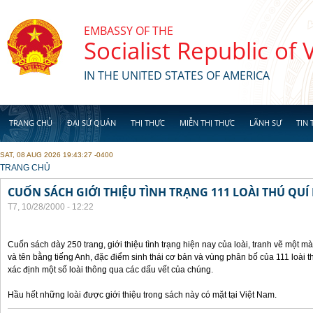
Skip to main content
EMBASSY OF THE
Socialist Republic of
IN THE UNITED STATES OF AMERICA
TRANG CHỦ
ĐẠI SỨ QUÁN
THỊ THỰC
MIỄN THỊ THỰC
LÃNH SỰ
TIN 
SAT, 08 AUG 2026 19:43:27 -0400
YOU ARE HERE
TRANG CHỦ
CUỐN SÁCH GIỚI THIỆU TÌNH TRẠNG 111 LOÀI THÚ QUÍ
T7, 10/28/2000 - 12:22
Cuốn sách dày 250 trang, giới thiệu tình trạng hiện nay của loài, tranh vẽ một mà
và tên bằng tiếng Anh, đặc điểm sinh thái cơ bản và vùng phân bố của 111 loài 
xác định một số loài thông qua các dấu vết của chúng.
Hầu hết những loài được giới thiệu trong sách này có mặt tại Việt Nam.