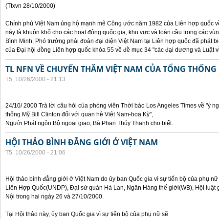
(Ttxvn 28/10/2000)
Chính phủ Việt Nam ủng hộ mạnh mẽ Công ước năm 1982 của Liên hợp quốc về 
này là khuôn khổ cho các hoạt động quốc gia, khu vực và toàn cầu trong các vùn
Bình Minh, Phó trưởng phái đoàn đại diện Việt Nam tại Liên hợp quốc đã phát bi
của Đại hội đồng Liên hợp quốc khóa 55 về đề mục 34 "các đại dương và Luật về
TL NFN VỀ CHUYẾN THĂM VIỆT NAM CỦA TỔNG THỐNG 
T5, 10/26/2000 - 21:13
24/10/ 2000 Trả lời câu hỏi của phóng viên Thời báo Los Angeles Times về "ý 
thống Mỹ Bill Clinton đối với quan hệ Việt Nam-hoa Kỳ",
Người Phát ngôn Bộ ngoại giao, Bà Phan Thúy Thanh cho biết:
HỘI THẢO BÌNH ĐẲNG GIỚI Ở VIỆT NAM
T5, 10/26/2000 - 21:06
Hội thảo bình đẳng giới ở Việt Nam do ủy ban Quốc gia vì sự tiến bộ của phụ nữ
Liên Hợp Quốc(UNDP), Đại sứ quán Hà Lan, Ngân Hàng thế giới(WB), Hội luật g
Nội trong hai ngày 26 và 27/10/2000.
Tại Hội thảo này, ủy ban Quốc gia vì sự tiến bộ của phụ nữ sẽ