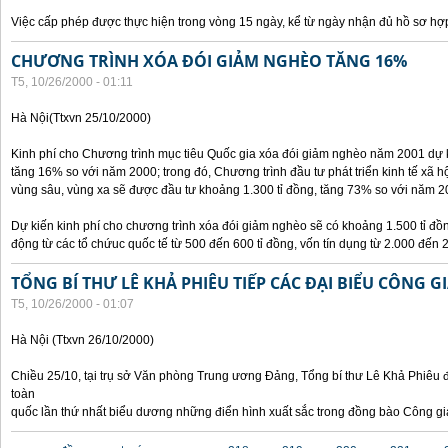
Việc cấp phép được thực hiện trong vòng 15 ngày, kể từ ngày nhận đủ hồ sơ hợp
CHƯƠNG TRÌNH XÓA ĐÓI GIẢM NGHÈO TĂNG 16%
T5, 10/26/2000 - 01:11
Hà Nội(Ttxvn 25/10/2000)
Kinh phí cho Chương trình mục tiêu Quốc gia xóa đói giảm nghèo năm 2001 dự k
tăng 16% so với năm 2000; trong đó, Chương trình đầu tư phát triển kinh tế xã hộ
vùng sâu, vùng xa sẽ được đầu tư khoảng 1.300 tỉ đồng, tăng 73% so với năm 2
Dự kiến kinh phí cho chương trình xóa đói giảm nghèo sẽ có khoảng 1.500 tỉ đ
động từ các tổ chứuc quốc tế từ 500 đến 600 tỉ đồng, vốn tín dụng từ 2.000 đến 2
TỔNG BÍ THƯ LÊ KHẢ PHIÊU TIẾP CÁC ĐẠI BIỂU CÔNG G
T5, 10/26/2000 - 01:07
Hà Nội (Ttxvn 26/10/2000)
Chiều 25/10, tại trụ sở Văn phòng Trung ương Đảng, Tổng bí thư Lê Khả Phiêu đ
toàn
quốc lần thứ nhất biểu dương những điển hình xuất sắc trong đồng bào Công gi
Các trang