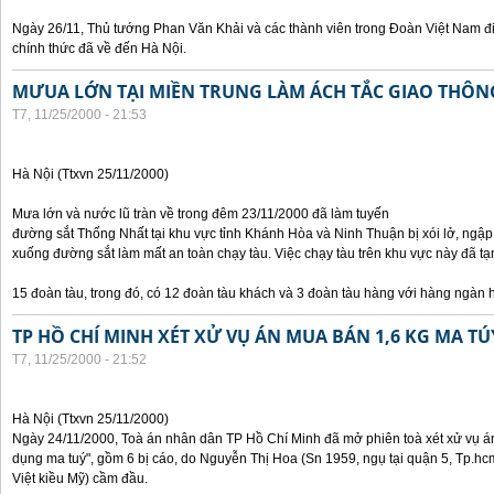
Ngày 26/11, Thủ tướng Phan Văn Khải và các thành viên trong Đoàn Việt Nam đ
chính thức đã về đến Hà Nội.
MƯUA LỚN TẠI MIỀN TRUNG LÀM ÁCH TẮC GIAO THÔ
T7, 11/25/2000 - 21:53
Hà Nội (Ttxvn 25/11/2000)
Mưa lớn và nước lũ tràn về trong đêm 23/11/2000 đã làm tuyến
đường sắt Thống Nhất tại khu vực tỉnh Khánh Hòa và Ninh Thuận bị xói lở, ngập
xuống đường sắt làm mất an toàn chạy tàu. Việc chạy tàu trên khu vực này đã
15 đoàn tàu, trong đó, có 12 đoàn tàu khách và 3 đoàn tàu hàng với hàng ngàn 
TP HỒ CHÍ MINH XÉT XỬ VỤ ÁN MUA BÁN 1,6 KG MA TÚ
T7, 11/25/2000 - 21:52
Hà Nội (Ttxvn 25/11/2000)
Ngày 24/11/2000, Toà án nhân dân TP Hồ Chí Minh đã mở phiên toà xét xử vụ án 
dụng ma tuý", gồm 6 bị cáo, do Nguyễn Thị Hoa (Sn 1959, ngụ tại quận 5, Tp.hc
Việt kiều Mỹ) cầm đầu.