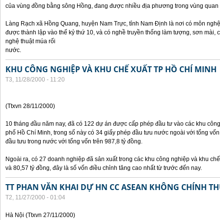
của vùng đồng bằng sông Hồng, đang được nhiều địa phương trong vùng quan 
Làng Rạch xã Hồng Quang, huyện Nam Trực, tỉnh Nam Định là nơi có môn nghệ 
được thành lập vào thế kỷ thứ 10, và có nghề truyền thống làm tượng, sơn mài,
nghệ thuật múa rối
nước.
KHU CÔNG NGHIỆP VÀ KHU CHẾ XUẤT TP HỒ CHÍ MINH
T3, 11/28/2000 - 11:20
(Ttxvn 28/11/2000)
10 tháng đầu năm nay, đã có 122 dự án được cấp phép đầu tư vào các khu công
phố Hồ Chí Minh, trong số này có 34 giấy phép đầu tưu nước ngoài với tổng vốn
đầu tưu trong nước với tổng vốn trên 987,8 tỷ đồng.
Ngoài ra, có 27 doanh nghiệp đã sản xuất trong các khu công nghiệp và khu chế 
và 80,57 tỷ đồng, đây là số vốn điều chỉnh tăng cao nhất từ trước đến nay.
TT PHAN VĂN KHAI DỰ HN CC ASEAN KHÔNG CHÍNH THỨ
T2, 11/27/2000 - 01:04
Hà Nội (Ttxvn 27/11/2000)