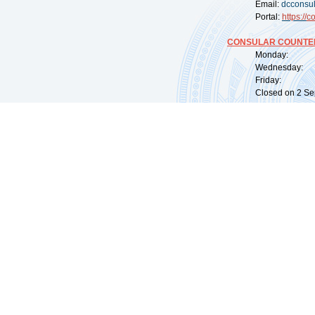
Email:
dcconsu
Portal:
https://
co
CONSULAR COUNTER
Monday: 09:
Wednesday: 0
Friday: 09:
Closed on 2 Sep