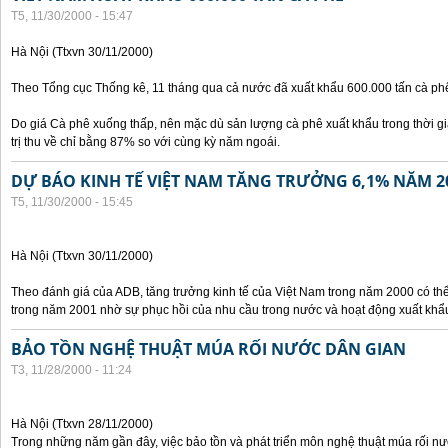
T5, 11/30/2000 - 15:47
Hà Nội (Ttxvn 30/11/2000)
Theo Tổng cục Thống kê, 11 tháng qua cả nước đã xuất khẩu 600.000 tấn cà phê
Do giá Cà phê xuống thấp, nên mặc dù sản lượng cà phê xuất khẩu trong thời g
trị thu về chỉ bằng 87% so với cùng kỳ năm ngoái.
DỰ BÁO KINH TẾ VIỆT NAM TĂNG TRƯỞNG 6,1% NĂM 2
T5, 11/30/2000 - 15:45
Hà Nội (Ttxvn 30/11/2000)
Theo đánh giá của ADB, tăng trưởng kinh tế của Việt Nam trong năm 2000 có th
trong năm 2001 nhờ sự phục hồi của nhu cầu trong nước và hoạt động xuất khẩ
BẢO TỒN NGHỆ THUẬT MÚA RỐI NƯỚC DÂN GIAN
T3, 11/28/2000 - 11:24
Hà Nội (Ttxvn 28/11/2000)
Trong những năm gần đây, việc bảo tồn và phát triển môn nghệ thuật múa rối n