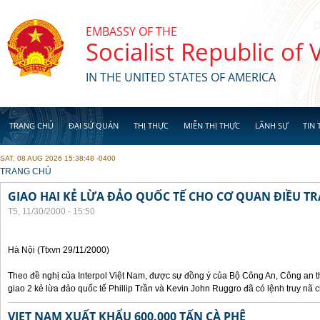
Skip to main content
EMBASSY OF THE
Socialist Republic of
IN THE UNITED STATES OF AMERICA
TRANG CHỦ
ĐẠI SỨ QUÁN
THỊ THỰC
MIỄN THỊ THỰC
LÃNH SỰ
TIN 
SAT, 08 AUG 2026 15:38:48 -0400
YOU ARE HERE
TRANG CHỦ
GIAO HAI KẺ LỪA ĐẢO QUỐC TẾ CHO CƠ QUAN ĐIỀU TR
T5, 11/30/2000 - 15:50
Hà Nội (Ttxvn 29/11/2000)
Theo đề nghị của Interpol Việt Nam, được sự đồng ý của Bộ Công An, Công an
giao 2 kẻ lừa đảo quốc tế Phillip Trần và Kevin John Ruggro đã có lệnh truy nã
VIET NAM XUẤT KHẨU 600.000 TẤN CÀ PHÊ