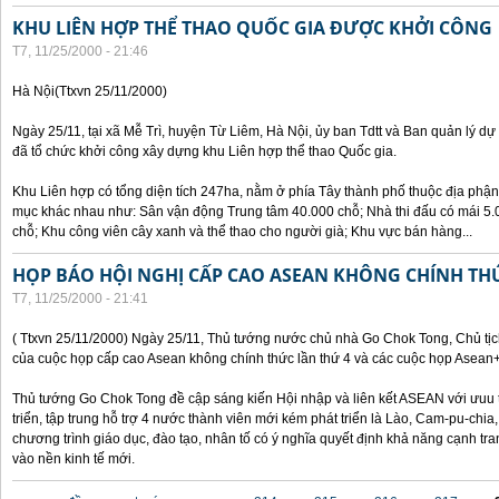
KHU LIÊN HỢP THỂ THAO QUỐC GIA ĐƯỢC KHỞI CÔNG
T7, 11/25/2000 - 21:46
Hà Nội(Ttxvn 25/11/2000)
Ngày 25/11, tại xã Mễ Trì, huyện Từ Liêm, Hà Nội, ủy ban Tdtt và Ban quản lý dự
đã tổ chức khởi công xây dựng khu Liên hợp thể thao Quốc gia.
Khu Liên hợp có tổng diện tích 247ha, nằm ở phía Tây thành phố thuộc địa phận
mục khác nhau như: Sân vận động Trung tâm 40.000 chỗ; Nhà thi đấu có mái 5.0
chỗ; Khu công viên cây xanh và thể thao cho người già; Khu vực bán hàng...
HỌP BÁO HỘI NGHỊ CẤP CAO ASEAN KHÔNG CHÍNH TH
T7, 11/25/2000 - 21:41
( Ttxvn 25/11/2000) Ngày 25/11, Thủ tướng nước chủ nhà Go Chok Tong, Chủ tịc
của cuộc họp cấp cao Asean không chính thức lần thứ 4 và các cuộc họp Asean
Thủ tướng Go Chok Tong đề cập sáng kiến Hội nhập và liên kết ASEAN với ưuu t
triển, tập trung hỗ trợ 4 nước thành viên mới kém phát triển là Lào, Cam-pu-chia
chương trình giáo dục, đào tạo, nhân tố có ý nghĩa quyết định khả năng cạnh 
vào nền kinh tế mới.
Các trang