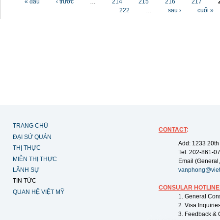
« đầu
‹ trước
…
214
215
216
217
222
…
sau ›
cuối »
TRANG CHỦ
CONTACT
:
ĐẠI SỨ QUÁN
Add: 1233 20th
THỊ THỰC
Tel: 202-861-0
MIỄN THỊ THỰC
Email (General,
LÃNH SỰ
vanphong@vie
TIN TỨC
CONSULAR HOTLINE
QUAN HỆ VIỆT MỸ
1. General Con
2. Visa Inquiri
3. Feedback & 