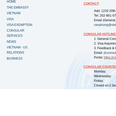
HOME
CONTACT
:
THE EMBASSY
Add: 1233 20th
VIETNAM
Tel: 202-861-0
VISA
Email (General,
VISA EXEMPTION
vanphong@vie
CONSULAR
CONSULAR HOTLINE
SERVICES
1. General Con
NEWS
2. Visa Inquiri
VIETNAM - US
3. Feedback & 
RELATIONS
Email:
dcconsu
Portal:
https://
co
BUSINESS
CONSULAR COUNTER
Monday: 09:
Wednesday: 0
Friday: 09:
Closed on 2 Sep