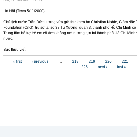
Sat, 11/04/2000 - 21:05
Hà Nội (Ttxvn 5/11/2000)
Chủ tịch nước Trần Đức Lương vừa gửi thư khen bà Christina Noble, Giám đốc T
Foundation (Cncf), trụ sở tại số 38 Tú Xương, quận 3, thành phố Hồ Chí Minh có
Trung tâm hỗ trợ trẻ em cô đơn không nơi nương tựa tại thành phố Hồ Chí Minh v
nước.
Bức thưu viết:
Pages
« first
‹ previous
…
218
219
220
221
226
next ›
last »