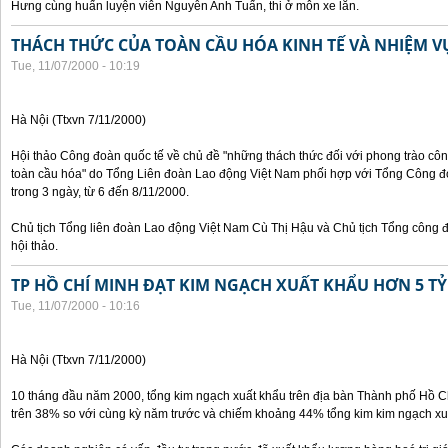
Hưng cùng huấn luyện viên Nguyễn Anh Tuấn, thi ở môn xe lăn.
THÁCH THỨC CỦA TOÀN CẦU HÓA KINH TẾ VÀ NHIỆM 
Tue, 11/07/2000 - 10:19
Hà Nội (Ttxvn 7/11/2000)
Hội thảo Công đoàn quốc tế về chủ đề "những thách thức đối với phong trào công
toàn cầu hóa" do Tổng Liên đoàn Lao động Việt Nam phối hợp với Tổng Công đ
trong 3 ngày, từ 6 đến 8/11/2000.
Chủ tịch Tổng liên đoàn Lao động Việt Nam Cù Thị Hậu và Chủ tịch Tổng công 
hội thảo.
TP HỒ CHÍ MINH ĐẠT KIM NGẠCH XUẤT KHẨU HƠN 5 TỶ
Tue, 11/07/2000 - 10:16
Hà Nội (Ttxvn 7/11/2000)
10 tháng đầu năm 2000, tổng kim ngạch xuất khẩu trên địa bàn Thành phố Hồ Ch
trên 38% so với cùng kỳ năm trước và chiếm khoảng 44% tổng kim kim ngạch xu