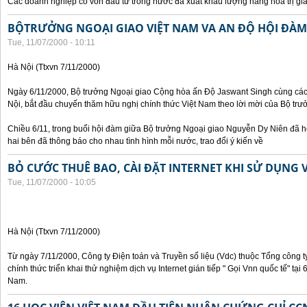
Các doanh nghiệp có vốn đầu tư trong nước đã xuất khẩu lượng hàng hoá trị giá
BỘTRƯỞNG NGOẠI GIAO VIỆT NAM VA AN ĐỘ HỘI ĐÀM
Tue, 11/07/2000 - 10:11
Hà Nội (Ttxvn 7/11/2000)
Ngày 6/11/2000, Bộ trưởng Ngoại giao Cộng hòa ấn Độ Jaswant Singh cùng các 
Nội, bắt đầu chuyến thăm hữu nghị chính thức Việt Nam theo lời mời của Bộ tr
Chiều 6/11, trong buổi hội đàm giữa Bộ trưởng Ngoại giao Nguyễn Dy Niên đã h
hai bên đã thông báo cho nhau tình hình mỗi nước, trao đổi ý kiến về
BỎ CƯỚC THUÊ BAO, CÀI ĐẶT INTERNET KHI SỬ DỤNG 
Tue, 11/07/2000 - 10:05
Hà Nội (Ttxvn 7/11/2000)
Từ ngày 7/11/2000, Công ty Điện toán và Truyền số liệu (Vdc) thuộc Tổng công 
chính thức triển khai thử nghiệm dịch vụ Internet gián tiếp " Gọi Vnn quốc tế" tại
Nam.