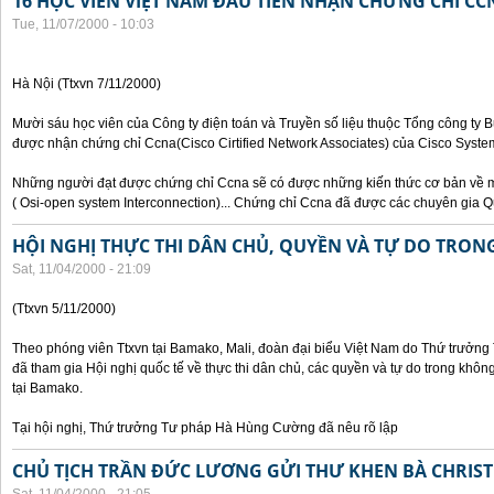
16 HỌC VIÊN VIỆT NAM ĐẦU TIÊN NHẬN CHỨNG CHỈ CC
Tue, 11/07/2000 - 10:03
Hà Nội (Ttxvn 7/11/2000)
Mười sáu học viên của Công ty điện toán và Truyền số liệu thuộc Tổng công ty 
được nhận chứng chỉ Ccna(Cisco Cirtified Network Associates) của Cisco System
Những người đạt được chứng chỉ Ccna sẽ có được những kiến thức cơ bản về m
( Osi-open system Interconnection)... Chứng chỉ Ccna đã được các chuyên gia Q
HỘI NGHỊ THỰC THI DÂN CHỦ, QUYỀN VÀ TỰ DO TRO
Sat, 11/04/2000 - 21:09
(Ttxvn 5/11/2000)
Theo phóng viên Ttxvn tại Bamako, Mali, đoàn đại biểu Việt Nam do Thứ trưở
đã tham gia Hội nghị quốc tế về thực thi dân chủ, các quyền và tự do trong kh
tại Bamako.
Tại hội nghị, Thứ trưởng Tư pháp Hà Hùng Cường đã nêu rõ lập
CHỦ TỊCH TRẦN ĐỨC LƯƠNG GỬI THƯ KHEN BÀ CHRIS