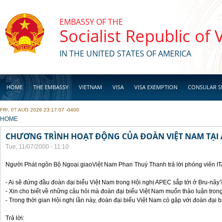
Skip to main content
EMBASSY OF THE
Socialist Republic of
IN THE UNITED STATES OF AMERICA
HOME
THE EMBASSY
VIETNAM
VISA
VISA EXEMPTION
CONSULAR S
FRI, 07 AUG 2026 23:17:07 -0400
BUSINESS
YOU ARE HERE
HOME
CHƯƠNG TRÌNH HOẠT ĐỘNG CỦA ĐOÀN VIỆT NAM TẠI 
Tue, 11/07/2000 - 11:10
Người Phát ngôn Bộ Ngoại giaoViệt Nam Phan Thuý Thanh trả lời phóng viên I
- Ai sẽ đứng đầu đoàn đại biểu Việt Nam trong Hội nghị APEC sắp tới ở Bru-nây
- Xin cho biết về những câu hỏi mà đoàn đại biểu Việt Nam muốn thảo luận tron
- Trong thời gian Hội nghị lần này, đoàn đại biểu Việt Nam có gặp với đoàn đại
Trả lời: