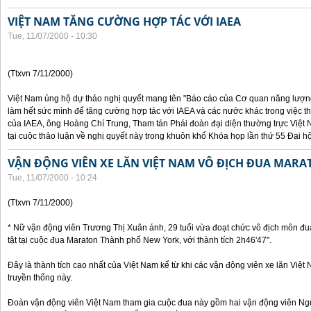
VIỆT NAM TĂNG CƯỜNG HỢP TÁC VỚI IAEA
Tue, 11/07/2000 - 10:30
(Ttxvn 7/11/2000)
Việt Nam ủng hộ dự thảo nghị quyết mang tên "Báo cáo của Cơ quan năng lượng 
làm hết sức mình để tăng cường hợp tác với IAEA và các nước khác trong việc t
của IAEA, ông Hoàng Chí Trung, Tham tán Phái đoàn đại diện thường trực Việt 
tại cuộc thảo luận về nghị quyết này trong khuôn khổ Khóa họp lần thứ 55 Đại h
VẬN ĐỘNG VIÊN XE LĂN VIỆT NAM VÔ ĐỊCH ĐUA MARA
Tue, 11/07/2000 - 10:24
(Ttxvn 7/11/2000)
* Nữ vận động viên Trương Thị Xuân ánh, 29 tuổi vừa đoạt chức vô địch môn đu
tật tại cuộc đua Maraton Thành phố New York, với thành tích 2h46'47".
Đây là thành tích cao nhất của Việt Nam kể từ khi các vận động viên xe lăn Việ
truyền thống này.
Đoàn vận động viên Việt Nam tham gia cuộc đua này gồm hai vận động viên N