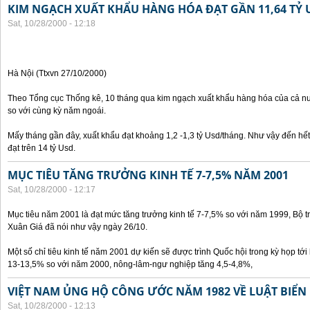
KIM NGẠCH XUẤT KHẨU HÀNG HÓA ĐẠT GẦN 11,64 TỶ 
Sat, 10/28/2000 - 12:18
Hà Nội (Ttxvn 27/10/2000)
Theo Tổng cục Thống kê, 10 tháng qua kim ngạch xuất khẩu hàng hóa của cả nư
so với cùng kỳ năm ngoái.
Mấy tháng gần đây, xuất khẩu đạt khoảng 1,2 -1,3 tỷ Usd/tháng. Như vậy đến hế
đạt trên 14 tỷ Usd.
MỤC TIÊU TĂNG TRƯỞNG KINH TẾ 7-7,5% NĂM 2001
Sat, 10/28/2000 - 12:17
Mục tiêu năm 2001 là đạt mức tăng trưởng kinh tế 7-7,5% so với năm 1999, Bộ 
Xuân Giá đã nói như vậy ngày 26/10.
Một số chỉ tiêu kinh tế năm 2001 dự kiến sẽ được trình Quốc hội trong kỳ họp tới 
13-13,5% so với năm 2000, nông-lâm-ngư nghiệp tăng 4,5-4,8%,
VIỆT NAM ỦNG HỘ CÔNG ƯỚC NĂM 1982 VỀ LUẬT BIỂN
Sat, 10/28/2000 - 12:13