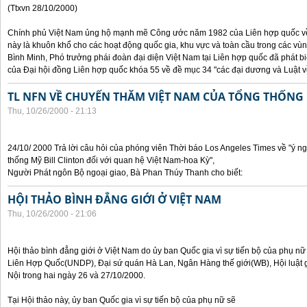
(Ttxvn 28/10/2000)
Chính phủ Việt Nam ủng hộ mạnh mẽ Công ước năm 1982 của Liên hợp quốc về 
này là khuôn khổ cho các hoạt động quốc gia, khu vực và toàn cầu trong các vùn
Bình Minh, Phó trưởng phái đoàn đại diện Việt Nam tại Liên hợp quốc đã phát bi
của Đại hội đồng Liên hợp quốc khóa 55 về đề mục 34 "các đại dương và Luật về
TL NFN VỀ CHUYẾN THĂM VIỆT NAM CỦA TỔNG THỐNG 
Thu, 10/26/2000 - 21:13
24/10/ 2000 Trả lời câu hỏi của phóng viên Thời báo Los Angeles Times về "ý 
thống Mỹ Bill Clinton đối với quan hệ Việt Nam-hoa Kỳ",
Người Phát ngôn Bộ ngoại giao, Bà Phan Thúy Thanh cho biết:
HỘI THẢO BÌNH ĐẲNG GIỚI Ở VIỆT NAM
Thu, 10/26/2000 - 21:06
Hội thảo bình đẳng giới ở Việt Nam do ủy ban Quốc gia vì sự tiến bộ của phụ nữ
Liên Hợp Quốc(UNDP), Đại sứ quán Hà Lan, Ngân Hàng thế giới(WB), Hội luật g
Nội trong hai ngày 26 và 27/10/2000.
Tại Hội thảo này, ủy ban Quốc gia vì sự tiến bộ của phụ nữ sẽ