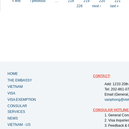
« first
‹ previous
…
218
219
220
221
226
next ›
last »
HOME
CONTACT
:
THE EMBASSY
Add: 1233 20th
VIETNAM
Tel: 202-861-0
VISA
Email (General,
VISA EXEMPTION
vanphong@vie
CONSULAR
CONSULAR HOTLINE
SERVICES
1. General Con
NEWS
2. Visa Inquiri
VIETNAM - US
3. Feedback & 