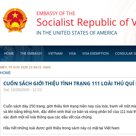
Skip to main content
EMBASSY OF THE
Socialist Republic of
IN THE UNITED STATES OF AMERICA
HOME
THE EMBASSY
VIETNAM
VISA
VISA EXEMPTION
CONSULAR S
WED, 05 AUG 2026 22:39:22 -0400
BUSINESS
YOU ARE HERE
HOME
CUỐN SÁCH GIỚI THIỆU TÌNH TRẠNG 111 LOÀI THÚ QUÍ
Sat, 10/28/2000 - 12:22
Cuốn sách dày 250 trang, giới thiệu tình trạng hiện nay của loài, tranh vẽ một mà
và tên bằng tiếng Anh, đặc điểm sinh thái cơ bản và vùng phân bố của 111 loài 
xác định một số loài thông qua các dấu vết của chúng.
Hầu hết những loài được giới thiệu trong sách này có mặt tại Việt Nam.