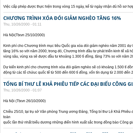
Việc cấp phép được thực hiện trong vòng 15 ngày, kể từ ngày nhận đủ hồ sơ hợp
CHƯƠNG TRÌNH XÓA ĐÓI GIẢM NGHÈO TĂNG 16%
Thu, 10/26/2000 - 01:11
Hà Nội(Ttxvn 25/10/2000)
Kinh phí cho Chương trình mục tiêu Quốc gia xóa đói giảm nghèo năm 2001 dự k
tăng 16% so với năm 2000; trong đó, Chương trình đầu tư phát triển kinh tế xã hộ
vùng sâu, vùng xa sẽ được đầu tư khoảng 1.300 tỉ đồng, tăng 73% so với năm 2
Dự kiến kinh phí cho chương trình xóa đói giảm nghèo sẽ có khoảng 1.500 tỉ đ
động từ các tổ chứuc quốc tế từ 500 đến 600 tỉ đồng, vốn tín dụng từ 2.000 đến 2
TỔNG BÍ THƯ LÊ KHẢ PHIÊU TIẾP CÁC ĐẠI BIỂU CÔNG G
Thu, 10/26/2000 - 01:07
Hà Nội (Ttxvn 26/10/2000)
Chiều 25/10, tại trụ sở Văn phòng Trung ương Đảng, Tổng bí thư Lê Khả Phiêu đ
toàn
quốc lần thứ nhất biểu dương những điển hình xuất sắc trong đồng bào Công gi
Pages