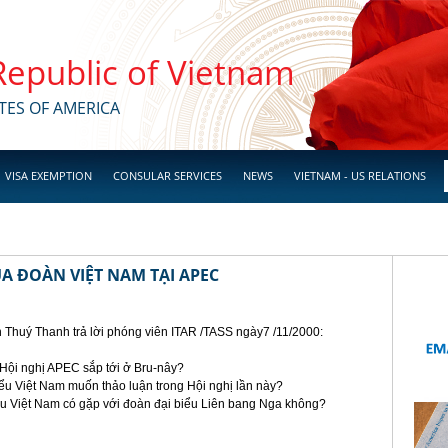
 Republic of Vietnam
TES OF AMERICA
VISA EXEMPTION
CONSULAR SERVICES
NEWS
VIETNAM - US RELATIONS
 ĐOÀN VIỆT NAM TẠI APEC
Thuý Thanh trả lời phóng viên ITAR /TASS ngày7 /11/2000:
 Hội nghị APEC sắp tới ở Bru-nây?
iểu Việt Nam muốn thảo luận trong Hội nghị lần này?
biểu Việt Nam có gặp với đoàn đại biểu Liên bang Nga không?