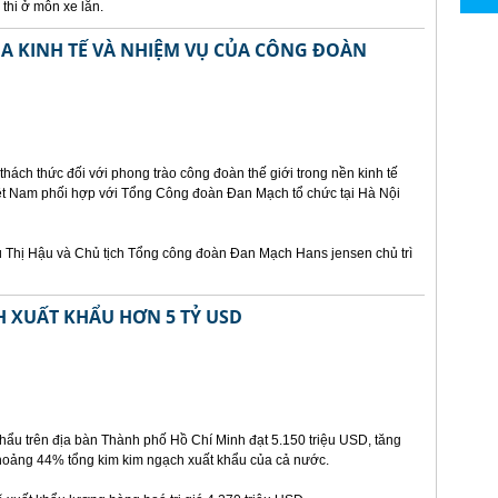
thi ở môn xe lăn.
A KINH TẾ VÀ NHIỆM VỤ CỦA CÔNG ĐOÀN
hách thức đối với phong trào công đoàn thế giới trong nền kinh tế
ệt Nam phối hợp với Tổng Công đoàn Đan Mạch tổ chức tại Hà Nội
ù Thị Hậu và Chủ tịch Tổng công đoàn Đan Mạch Hans jensen chủ trì
H XUẤT KHẨU HƠN 5 TỶ USD
hẩu trên địa bàn Thành phố Hồ Chí Minh đạt 5.150 triệu USD, tăng
khoảng 44% tổng kim kim ngạch xuất khẩu của cả nước.