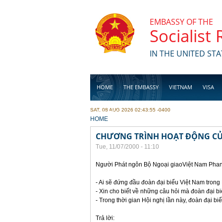
Skip to main content
EMBASSY OF THE
Socialist
IN THE UNITED STA
HOME
THE EMBASSY
VIETNAM
VISA
SAT, 08 AUG 2026 02:43:55 -0400
BUSINESS
YOU ARE HERE
HOME
CHƯƠNG TRÌNH HOẠT ĐỘNG CỦA
Tue, 11/07/2000 - 11:10
Người Phát ngôn Bộ Ngoại giaoViệt Nam Phan 
- Ai sẽ đứng đầu đoàn đại biểu Việt Nam trong
- Xin cho biết về những câu hỏi mà đoàn đại b
- Trong thời gian Hội nghị lần này, đoàn đại 
Trả lời: