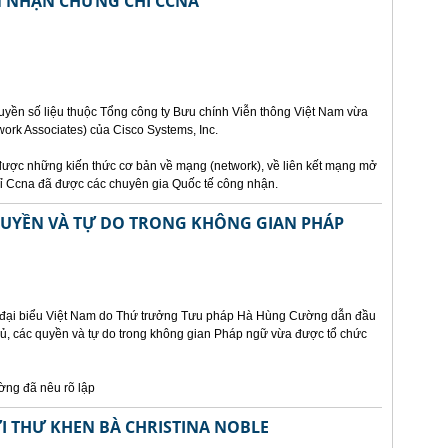
ÊN NHẬN CHỨNG CHỈ CCNA
uyền số liệu thuộc Tổng công ty Bưu chính Viễn thông Việt Nam vừa
ork Associates) của Cisco Systems, Inc.
ược những kiến thức cơ bản về mạng (network), về liên kết mạng mở
chỉ Ccna đã được các chuyên gia Quốc tế công nhận.
 QUYỀN VÀ TỰ DO TRONG KHÔNG GIAN PHÁP
n đại biểu Việt Nam do Thứ trưởng Tưu pháp Hà Hùng Cường dẫn đầu
chủ, các quyền và tự do trong không gian Pháp ngữ vừa được tổ chức
ờng đã nêu rõ lập
I THƯ KHEN BÀ CHRISTINA NOBLE