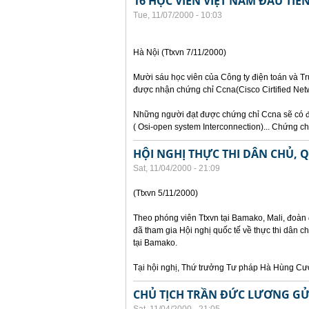
16 HỌC VIÊN VIỆT NAM ĐẦU TI
Tue, 11/07/2000 - 10:03
Hà Nội (Ttxvn 7/11/2000)
Mười sáu học viên của Công ty điện toán và Tr
được nhận chứng chỉ Ccna(Cisco Cirtified Netw
Những người đạt được chứng chỉ Ccna sẽ có đ
( Osi-open system Interconnection)... Chứng 
HỘI NGHỊ THỰC THI DÂN CHỦ,
Sat, 11/04/2000 - 21:09
(Ttxvn 5/11/2000)
Theo phóng viên Ttxvn tại Bamako, Mali, đoà
đã tham gia Hội nghị quốc tế về thực thi dân 
tại Bamako.
Tại hội nghị, Thứ trưởng Tư pháp Hà Hùng Cư
CHỦ TỊCH TRẦN ĐỨC LƯƠNG GỬ