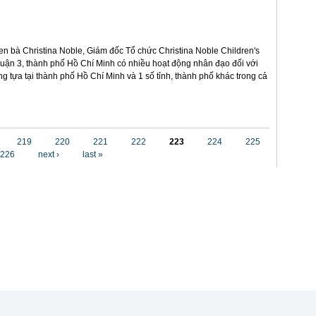
n bà Christina Noble, Giám đốc Tổ chức Christina Noble Children's
 quận 3, thành phố Hồ Chí Minh có nhiều hoạt động nhân đạo đối với
g tựa tại thành phố Hồ Chí Minh và 1 số tỉnh, thành phố khác trong cả
219
220
221
222
223
224
225
226
next ›
last »