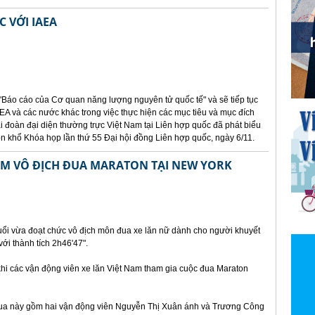
 VỚI IAEA
"Báo cáo của Cơ quan năng lượng nguyên tử quốc tế" và sẽ tiếp tục
EA và các nước khác trong việc thực hiện các mục tiêu và mục đích
 đoàn đại diện thường trực Việt Nam tại Liên hợp quốc đã phát biểu
uôn khổ Khóa họp lần thứ 55 Đại hội đồng Liên hợp quốc, ngày 6/11.
AM VÔ ĐỊCH ĐUA MARATON TẠI NEW YORK
uổi vừa đoạt chức vô địch môn đua xe lăn nữ dành cho người khuyết
ới thành tích 2h46'47".
 khi các vận động viên xe lăn Việt Nam tham gia cuộc đua Maraton
đua này gồm hai vận động viên Nguyễn Thị Xuân ánh và Trương Công