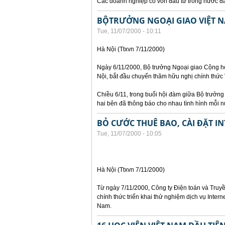
Các doanh nghiệp có vốn đầu tư trong nước đã 
BỘTRƯỞNG NGOẠI GIAO VIỆT N
Tue, 11/07/2000 - 10:11
Hà Nội (Ttxvn 7/11/2000)
Ngày 6/11/2000, Bộ trưởng Ngoại giao Cộng h
Nội, bắt đầu chuyến thăm hữu nghị chính thức
Chiều 6/11, trong buổi hội đàm giữa Bộ trưởn
hai bên đã thông báo cho nhau tình hình mỗi nư
BỎ CƯỚC THUÊ BAO, CÀI ĐẶT I
Tue, 11/07/2000 - 10:05
Hà Nội (Ttxvn 7/11/2000)
Từ ngày 7/11/2000, Công ty Điện toán và Truyề
chính thức triển khai thử nghiệm dịch vụ Interne
Nam.