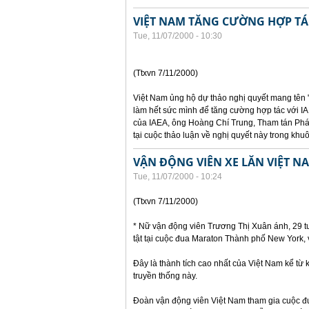
VIỆT NAM TĂNG CƯỜNG HỢP TÁC
Tue, 11/07/2000 - 10:30
(Ttxvn 7/11/2000)
Việt Nam ủng hộ dự thảo nghị quyết mang tên 
làm hết sức mình để tăng cường hợp tác với IA
của IAEA, ông Hoàng Chí Trung, Tham tán Phái
tại cuộc thảo luận về nghị quyết này trong kh
VẬN ĐỘNG VIÊN XE LĂN VIỆT N
Tue, 11/07/2000 - 10:24
(Ttxvn 7/11/2000)
* Nữ vận động viên Trương Thị Xuân ánh, 29 t
tật tại cuộc đua Maraton Thành phố New York, v
Đây là thành tích cao nhất của Việt Nam kể từ
truyền thống này.
Đoàn vận động viên Việt Nam tham gia cuộc 