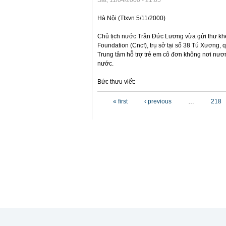
Sat, 11/04/2000 - 21:05
Hà Nội (Ttxvn 5/11/2000)
Chủ tịch nước Trần Đức Lương vừa gửi thư khe
Foundation (Cncf), trụ sở tại số 38 Tú Xương,
Trung tâm hỗ trợ trẻ em cô đơn không nơi nươn
nước.
Bức thưu viết:
Pages
« first
‹ previous
…
218