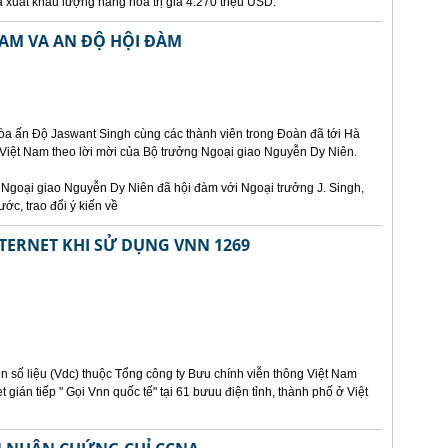
xuất khẩu lượng hàng hoá trị giá 4.270 triệu USD.
AM VA AN ĐỘ HỘI ĐÀM
òa ấn Độ Jaswant Singh cùng các thành viên trong Đoàn đã tới Hà
 Việt Nam theo lời mời của Bộ trưởng Ngoại giao Nguyễn Dy Niên.
g Ngoại giao Nguyễn Dy Niên đã hội đàm với Ngoại trưởng J. Singh,
ớc, trao đổi ý kiến về
NTERNET KHI SỬ DỤNG VNN 1269
n số liệu (Vdc) thuộc Tổng công ty Bưu chính viễn thông Việt Nam
t gián tiếp " Gọi Vnn quốc tế" tại 61 bưuu điện tỉnh, thành phố ở Việt