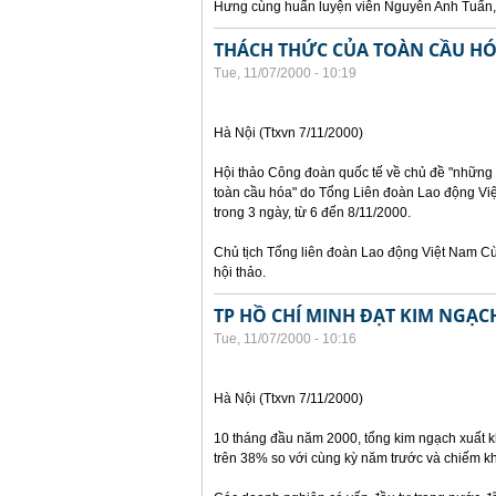
Hưng cùng huấn luyện viên Nguyễn Anh Tuấn, 
THÁCH THỨC CỦA TOÀN CẦU HÓ
Tue, 11/07/2000 - 10:19
Hà Nội (Ttxvn 7/11/2000)
Hội thảo Công đoàn quốc tế về chủ đề "những t
toàn cầu hóa" do Tổng Liên đoàn Lao động Vi
trong 3 ngày, từ 6 đến 8/11/2000.
Chủ tịch Tổng liên đoàn Lao động Việt Nam C
hội thảo.
TP HỒ CHÍ MINH ĐẠT KIM NGẠC
Tue, 11/07/2000 - 10:16
Hà Nội (Ttxvn 7/11/2000)
10 tháng đầu năm 2000, tổng kim ngạch xuất k
trên 38% so với cùng kỳ năm trước và chiếm 