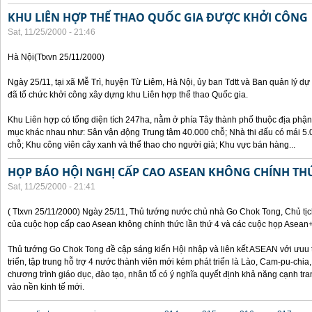
KHU LIÊN HỢP THỂ THAO QUỐC GIA ĐƯỢC KHỞI CÔNG
Sat, 11/25/2000 - 21:46
Hà Nội(Ttxvn 25/11/2000)
Ngày 25/11, tại xã Mễ Trì, huyện Từ Liêm, Hà Nội, ủy ban Tdtt và Ban quản lý dự
đã tổ chức khởi công xây dựng khu Liên hợp thể thao Quốc gia.
Khu Liên hợp có tổng diện tích 247ha, nằm ở phía Tây thành phố thuộc địa phận
mục khác nhau như: Sân vận động Trung tâm 40.000 chỗ; Nhà thi đấu có mái 5.0
chỗ; Khu công viên cây xanh và thể thao cho người già; Khu vực bán hàng...
HỌP BÁO HỘI NGHỊ CẤP CAO ASEAN KHÔNG CHÍNH TH
Sat, 11/25/2000 - 21:41
( Ttxvn 25/11/2000) Ngày 25/11, Thủ tướng nước chủ nhà Go Chok Tong, Chủ tịc
của cuộc họp cấp cao Asean không chính thức lần thứ 4 và các cuộc họp Asean
Thủ tướng Go Chok Tong đề cập sáng kiến Hội nhập và liên kết ASEAN với ưuu t
triển, tập trung hỗ trợ 4 nước thành viên mới kém phát triển là Lào, Cam-pu-chia
chương trình giáo dục, đào tạo, nhân tố có ý nghĩa quyết định khả năng cạnh 
vào nền kinh tế mới.
Pages