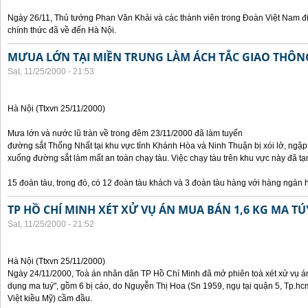
Ngày 26/11, Thủ tướng Phan Văn Khải và các thành viên trong Đoàn Việt Nam đ
chính thức đã về đến Hà Nội.
MƯUA LỚN TẠI MIỀN TRUNG LÀM ÁCH TẮC GIAO THÔ
Sat, 11/25/2000 - 21:53
Hà Nội (Ttxvn 25/11/2000)
Mưa lớn và nước lũ tràn về trong đêm 23/11/2000 đã làm tuyến
đường sắt Thống Nhất tại khu vực tỉnh Khánh Hòa và Ninh Thuận bị xói lở, ngập
xuống đường sắt làm mất an toàn chạy tàu. Việc chạy tàu trên khu vực này đã
15 đoàn tàu, trong đó, có 12 đoàn tàu khách và 3 đoàn tàu hàng với hàng ngàn 
TP HỒ CHÍ MINH XÉT XỬ VỤ ÁN MUA BÁN 1,6 KG MA TÚ
Sat, 11/25/2000 - 21:52
Hà Nội (Ttxvn 25/11/2000)
Ngày 24/11/2000, Toà án nhân dân TP Hồ Chí Minh đã mở phiên toà xét xử vụ án 
dụng ma tuý", gồm 6 bị cáo, do Nguyễn Thị Hoa (Sn 1959, ngụ tại quận 5, Tp.hc
Việt kiều Mỹ) cầm đầu.