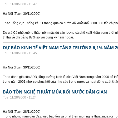
Thu, 11/30/2000 - 15:47
Hà Nội (Ttxvn 30/11/2000)
Theo Tổng cục Thống kê, 11 tháng qua cả nước đã xuất khẩu 600.000 tấn cà phê
Do giá Cà phê xuống thấp, nên mặc dù sản lượng cà phê xuất khẩu trong thời g
trị thu về chỉ bằng 87% so với cùng kỳ năm ngoái.
DỰ BÁO KINH TẾ VIỆT NAM TĂNG TRƯỞNG 6,1% NĂM 2
Thu, 11/30/2000 - 15:45
Hà Nội (Ttxvn 30/11/2000)
Theo đánh giá của ADB, tăng trưởng kinh tế của Việt Nam trong năm 2000 có th
trong năm 2001 nhờ sự phục hồi của nhu cầu trong nước và hoạt động xuất khẩ
BẢO TỒN NGHỆ THUẬT MÚA RỐI NƯỚC DÂN GIAN
Tue, 11/28/2000 - 11:24
Hà Nội (Ttxvn 28/11/2000)
Trong những năm gần đây, việc bảo tồn và phát triển môn nghệ thuật múa rối n