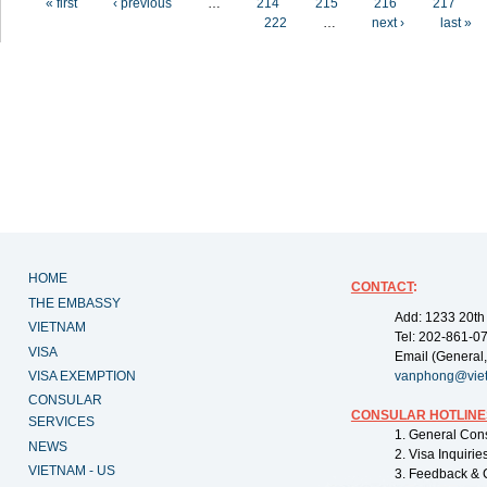
« first
‹ previous
…
214
215
216
217
222
…
next ›
last »
HOME
CONTACT
:
THE EMBASSY
Add: 1233 20th
VIETNAM
Tel: 202-861-0
VISA
Email (General,
VISA EXEMPTION
vanphong@vie
CONSULAR
CONSULAR HOTLINE
SERVICES
1. General Con
NEWS
2. Visa Inquiri
VIETNAM - US
3. Feedback & 