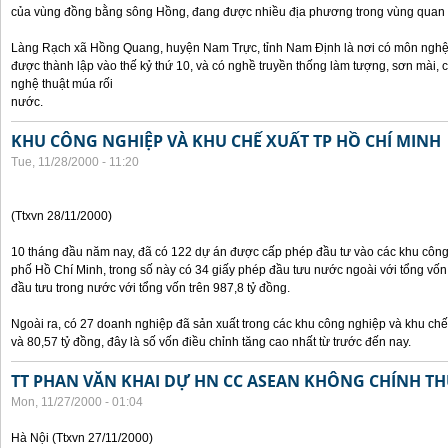
của vùng đồng bằng sông Hồng, đang được nhiều địa phương trong vùng quan 
Làng Rạch xã Hồng Quang, huyện Nam Trực, tỉnh Nam Định là nơi có môn nghệ 
được thành lập vào thế kỷ thứ 10, và có nghề truyền thống làm tượng, sơn mài,
nghệ thuật múa rối
nước.
KHU CÔNG NGHIỆP VÀ KHU CHẾ XUẤT TP HỒ CHÍ MINH
Tue, 11/28/2000 - 11:20
(Ttxvn 28/11/2000)
10 tháng đầu năm nay, đã có 122 dự án được cấp phép đầu tư vào các khu công
phố Hồ Chí Minh, trong số này có 34 giấy phép đầu tưu nước ngoài với tổng vốn
đầu tưu trong nước với tổng vốn trên 987,8 tỷ đồng.
Ngoài ra, có 27 doanh nghiệp đã sản xuất trong các khu công nghiệp và khu chế 
và 80,57 tỷ đồng, đây là số vốn điều chỉnh tăng cao nhất từ trước đến nay.
TT PHAN VĂN KHAI DỰ HN CC ASEAN KHÔNG CHÍNH THỨ
Mon, 11/27/2000 - 01:04
Hà Nội (Ttxvn 27/11/2000)