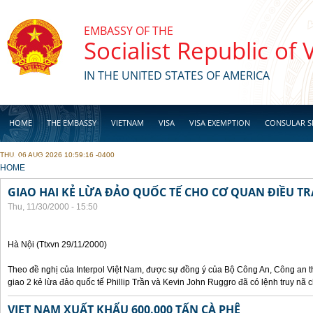
Skip to main content
EMBASSY OF THE
Socialist Republic of
IN THE UNITED STATES OF AMERICA
HOME
THE EMBASSY
VIETNAM
VISA
VISA EXEMPTION
CONSULAR S
THU, 06 AUG 2026 10:59:16 -0400
BUSINESS
YOU ARE HERE
HOME
GIAO HAI KẺ LỪA ĐẢO QUỐC TẾ CHO CƠ QUAN ĐIỀU TR
Thu, 11/30/2000 - 15:50
Hà Nội (Ttxvn 29/11/2000)
Theo đề nghị của Interpol Việt Nam, được sự đồng ý của Bộ Công An, Công an
giao 2 kẻ lừa đảo quốc tế Phillip Trần và Kevin John Ruggro đã có lệnh truy nã
VIET NAM XUẤT KHẨU 600.000 TẤN CÀ PHÊ