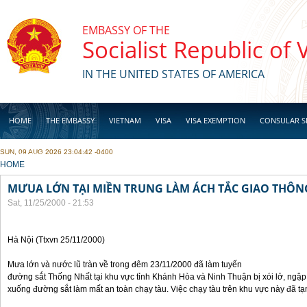
Skip to main content
EMBASSY OF THE
Socialist Republic of
IN THE UNITED STATES OF AMERICA
HOME
THE EMBASSY
VIETNAM
VISA
VISA EXEMPTION
CONSULAR S
SUN, 09 AUG 2026 23:04:42 -0400
BUSINESS
YOU ARE HERE
HOME
MƯUA LỚN TẠI MIỀN TRUNG LÀM ÁCH TẮC GIAO THÔ
Sat, 11/25/2000 - 21:53
Hà Nội (Ttxvn 25/11/2000)
Mưa lớn và nước lũ tràn về trong đêm 23/11/2000 đã làm tuyến
đường sắt Thống Nhất tại khu vực tỉnh Khánh Hòa và Ninh Thuận bị xói lở, ngập
xuống đường sắt làm mất an toàn chạy tàu. Việc chạy tàu trên khu vực này đã