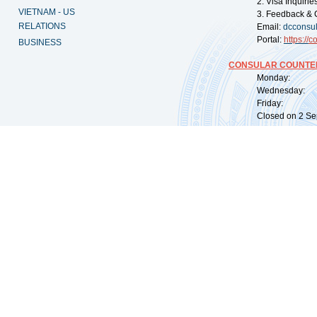
2. Visa Inquiri
VIETNAM - US
3. Feedback & 
RELATIONS
Email:
dcconsu
Portal:
https://
co
BUSINESS
CONSULAR COUNTER
Monday: 09:
Wednesday: 0
Friday: 09:
Closed on 2 Sep