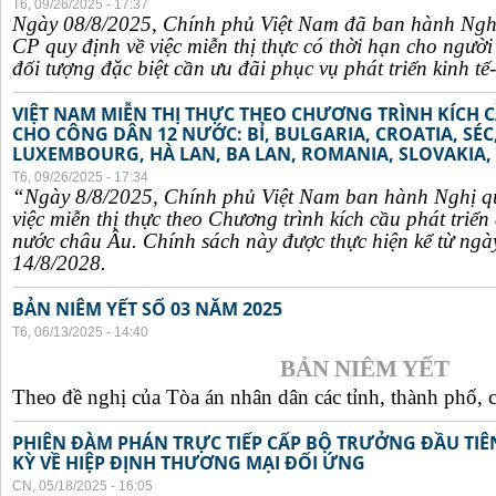
T6, 09/26/2025 - 17:37
Ngày 08/8/2025, Chính phủ Việt Nam đã ban hành Ngh
CP quy định về việc miễn thị thực có thời hạn cho ngườ
đối tượng đặc biệt cần ưu đãi phục vụ phát triển kinh tế-
VIỆT NAM MIỄN THỊ THỰC THEO CHƯƠNG TRÌNH KÍCH C
CHO CÔNG DÂN 12 NƯỚC: BỈ, BULGARIA, CROATIA, SÉ
LUXEMBOURG, HÀ LAN, BA LAN, ROMANIA, SLOVAKIA, 
T6, 09/26/2025 - 17:34
“Ngày 8/8/2025, Chính phủ Việt Nam ban hành Nghị q
việc miễn thị thực theo Chương trình kích cầu phát triể
nước châu Âu. Chính sách này được thực hiện kể từ ngà
14/8/2028.
BẢN NIÊM YẾT SỐ 03 NĂM 2025
T6, 06/13/2025 - 14:40
BẢN NIÊM YẾT
Theo đề nghị của Tòa án nhân dân các tỉnh, thành phố, c
PHIÊN ĐÀM PHÁN TRỰC TIẾP CẤP BỘ TRƯỞNG ĐẦU TIÊN
KỲ VỀ HIỆP ĐỊNH THƯƠNG MẠI ĐỐI ỨNG
CN, 05/18/2025 - 16:05