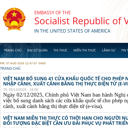
Skip to main content
EMBASSY OF THE
Socialist Republic of
IN THE UNITED STATES OF AMERICA
TRANG CHỦ
ĐẠI SỨ QUÁN
THỊ THỰC
MIỄN THỊ THỰC
LÃNH SỰ
TIN 
FRI, 07 AUG 2026 12:47:07 -0400
YOU ARE HERE
TRANG CHỦ
VIỆT NAM BỔ SUNG 41 CỬA KHẨU QUỐC TẾ CHO PHÉP
NHẬP CẢNH, XUẤT CẢNH BẰNG THỊ THỰC ĐIỆN TỬ (E-VI
T5, 05/14/2026 - 18:00
Ngày 02/12/2025, Chính phủ Việt Nam ban hành Nghị 
việc bổ sung danh sách các cửa khẩu quốc tế cho phép 
cảnh, xuất cảnh bằng thị thực điện tử (e-visa).
VIỆT NAM MIỄN THỊ THỰC CÓ THỜI HẠN CHO NGƯỜI N
ĐỐI TƯỢNG ĐẶC BIỆT CẦN ƯU ĐÃI PHỤC VỤ PHÁT TRIỂN 