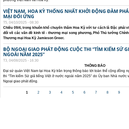
phương Việt Nam và Hoa Kỳ.
VIỆT NAM, HOA KỲ THỐNG NHẤT KHỞI ĐỘNG ĐÀM P
MẠI ĐỐI ỨNG
T5, 04/10/2025 - 08:30
Chiều 09/4, trong khuôn khổ chuyến thăm Hoa Kỳ với tư cách là Đặc phái v
đổi về các vấn đề kinh tế - thương mại song phương, Phó Thủ tướng Chín
Thương mại Hoa Kỳ Jamieson Greer.
BỘ NGOẠI GIAO PHÁT ĐỘNG CUỘC THI “TÌM KIẾM SỨ GI
NGOÀI NĂM 2025”
T3, 04/08/2025 - 16:30
THÔNG BÁO
Đại sứ quán Việt Nam tại Hoa Kỳ trân trọng thông báo tới toàn thể cộng đồng n
thi “Tìm kiếm Sứ giả tiếng Việt ở nước ngoài năm 2025” do Ủy ban Nhà nước 
Ngoại giao phát động.
Các trang
1
2
3
4
5
6
7
8
9