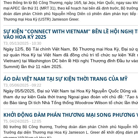
Theo thông tin từ Bộ Công Thương, ngày 16/5, tại Jeju, Hàn Quốc, ngay sau kh
mại APEC lần thứ 31 (MRT 31), theo kế hoạch hai bên đã định trước, Bộ trưở
đoàn đàm phán Chính phủ Nguyễn Hồng Diên có phiên đàm phán trực tiếp 
Thương mại Hoa Kỳ (USTR) Jamieson Greer.
SỰ KIỆN "CONNECT WITH VIETNAM" BÊN LỀ HỘI NGHỊ
VÀO HOA KỲ 2025
T3, 05/13/2025 - 10:30
Ngày 12/5, Bộ Tài chính Việt Nam, Bộ Thương mại Hoa Kỳ, Đại sứ q
sứ quán Hoa Kỳ tại Việt Nam đã đồng chủ trì tổ chức sự kiện 'Kết 
Vietnam) tại Washington DC bên lề Hội nghị Thượng đỉnh Đầu tư và
Summit) lần thứ 11 năm 2025.
ÁO DÀI VIỆT NAM TẠI SỰ KIỆN THỜI TRANG CỦA MỸ
T3, 05/06/2025 - 09:22
Ngày 05/5/2025, Đại sứ Việt Nam tại Hoa Kỳ Nguyễn Quốc Dũng và 
tham dự sự kiện Gala thời trang Ngoại giao đoàn với chủ đề: “
Tạo t
do Bảo tàng Di tích Nhà Tổng thống Woodrow Wilson tổ chức lần thứ
KHỞI ĐỘNG ĐÀM PHÁN THƯƠNG MẠI SONG PHƯƠNG VI
T5, 04/24/2025 - 12:05
Bộ trưởng Bộ Công thương, Trưởng đoàn đàm phán Chính phủ Nguyễn Hồn
Trưởng đại diện Thương mại Hoa Kỳ Jamieson L. Greer để khởi động đàm phá