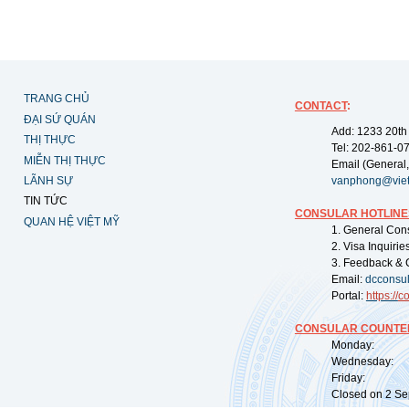
TRANG CHỦ
CONTACT
:
ĐẠI SỨ QUÁN
Add: 1233 20th
THỊ THỰC
Tel: 202-861-0
MIỄN THỊ THỰC
Email (General,
LÃNH SỰ
vanphong@vie
TIN TỨC
CONSULAR HOTLINE
QUAN HỆ VIỆT MỸ
1. General Con
2. Visa Inquiri
3. Feedback & 
Email:
dcconsu
Portal:
https://
co
CONSULAR COUNTER
Monday: 09:
Wednesday: 0
Friday: 09:
Closed on 2 Sep