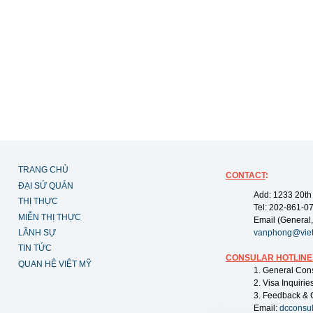
TRANG CHỦ
CONTACT
:
ĐẠI SỨ QUÁN
Add: 1233 20th
THỊ THỰC
Tel: 202-861-0
MIỄN THỊ THỰC
Email (General,
LÃNH SỰ
vanphong@vie
TIN TỨC
CONSULAR HOTLINE
QUAN HỆ VIỆT MỸ
1. General Con
2. Visa Inquiri
3. Feedback & 
Email:
dcconsu