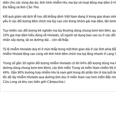
diện cho các vùng địa dư, tình hình nhiễm Hiv, ma túy và hoạt động mại dâm ở H
Đà Nẵng và tỉnh Cần Thơ.
Kết quả giám sát dịch tễ học đã khẳng định Việt Nam đang ở trong giai đoạn sớm c
yếu ở các đối tượng tiêm chích ma túy cao còn trong nhóm gái mại dâm, tân binh
Tuy nhiên các đối tượng trẻ nghiện ma túy thường dùng chung bơm kim tiêm, qu
10% gại mại dâm hiểu đúng về Hiv/aids, số người sử dụng bao cao su ở các đố
nhân xây dựng, lái xe đường dài... còn rất thấp.
Tỷ lệ nhiễm Hiv/aids duy trì ở mức thấp trong một thời gian dài ở các tỉnh phía
nhiễm Hiv/aid tăng cao cùng với tình hình tiêm chích ma tuý tăng nhanh ở Lạng
Trong số gần 30 nghìn đối tượng nhiễm Hiv/aids có tới 64% đối tượng dùng ma t
đường dùng chung bơm kim tiêm), các tỉnh miền Trung và miền Nam chiếm 89,
49%. Gần 90% trường hợp nhiễm Hiv là nam giới trong đó phần lớn ở lứa tuổi trẻ 
tốc độ lây nhiễm Hiv/aids qua đường tình dục ở miền Nam cao hơn miền Bắc nhấ
Cửu Long và khu vực biên giới Cămpuchia./.