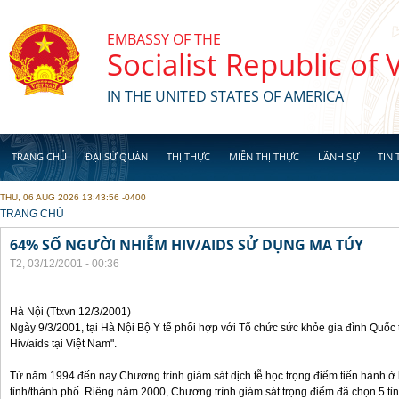
Skip to main content
EMBASSY OF THE
Socialist Republic of
IN THE UNITED STATES OF AMERICA
TRANG CHỦ
ĐẠI SỨ QUÁN
THỊ THỰC
MIỄN THỊ THỰC
LÃNH SỰ
TIN 
THU, 06 AUG 2026 13:43:56 -0400
YOU ARE HERE
TRANG CHỦ
64% SỐ NGƯỜI NHIỄM HIV/AIDS SỬ DỤNG MA TÚY
T2, 03/12/2001 - 00:36
Hà Nội (Ttxvn 12/3/2001)
Ngày 9/3/2001, tại Hà Nội Bộ Y tế phối hợp với Tổ chức sức khỏe gia đình Quốc t
Hiv/aids tại Việt Nam".
Từ năm 1994 đến nay Chương trình giám sát dịch tễ học trọng điểm tiến hành ở
tỉnh/thành phố. Riêng năm 2000, Chương trình giám sát trọng điểm đã chọn 5 tỉn