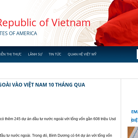
 Republic of Vietnam
TES OF AMERICA
IỄN THỊ THỰC
LÃNH SỰ
TIN TỨC
QUAN HỆ VIỆT MỸ
GOÀI VÀO VIỆT NAM 10 THÁNG QUA
có thêm 245 dự án đầu tư nước ngoài với tổng vốn gần 608 triệu Usd
 đầu tư nước ngoài. Trong đó, Bình Dương có 64 dự án với tổng vốn