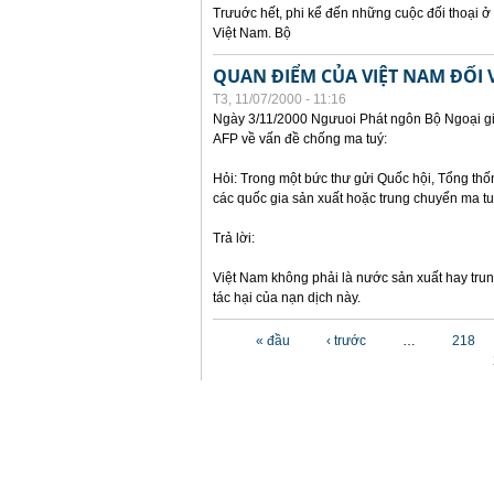
Trưuớc hết, phi kể đến những cuộc đối thoại ở
Việt Nam. Bộ
QUAN ĐIỂM CỦA VIỆT NAM ĐỐI 
T3, 11/07/2000 - 11:16
Ngày 3/11/2000 Ngưuoi Phát ngôn Bộ Ngoại gia
AFP về vấn đề chống ma tuý:
Hỏi: Trong một bức thư gửi Quốc hội, Tổng thốn
các quốc gia sản xuất hoặc trung chuyển ma t
Trả lời:
Việt Nam không phải là nước sản xuất hay tru
tác hại của nạn dịch này.
Các trang
« đầu
‹ trước
…
218