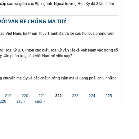
 cấp cao và giữa các Bộ, ngành. Ngoại trưởng Hoa Kỳ đã 3 lần thăm
VỚI VẤN ĐỀ CHỐNG MA TUÝ
o Việt Nam, bà Phan Thuý Thanh đã trả lời câu hỏi của phóng viên
g Hoa Kỳ B. Clinton cho biết Hoa Kỳ vẫn liệt kê Việt Nam vào trong số
uý. Xin phản ứng của Việt Nam về việc này?
ng chuyển ma túy và các chất hướng thần mà là đang phải chịu những
219
220
221
222
223
224
225
226
sau ›
cuối »