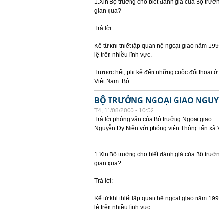
1.Xin Bộ truởng cho biết đánh giá của Bộ trưởn
gian qua?
Trả lời:
Kể từ khi thiết lập quan hệ ngoại giao năm 19
lệ trên nhiều lĩnh vực.
Trưuớc hết, phi kể đến những cuộc đối thoại ở
Việt Nam. Bộ
BỘ TRƯỞNG NGOẠI GIAO NGUYỄN
T4, 11/08/2000 - 10:52
Trả lời phỏng vấn của Bộ trưởng Ngoại giao
Nguyễn Dy Niên với phóng viên Thông tấn xã 
1.Xin Bộ truởng cho biết đánh giá của Bộ trưởn
gian qua?
Trả lời:
Kể từ khi thiết lập quan hệ ngoại giao năm 19
lệ trên nhiều lĩnh vực.