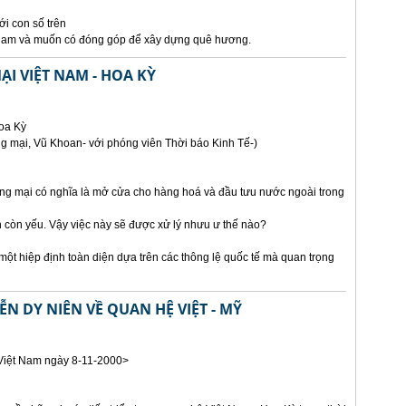
i con số trên
 Nam và muốn có đóng góp để xây dựng quê hương.
I VIỆT NAM - HOA KỲ
Hoa Kỳ
g mại, Vũ Khoan- với phóng viên Thời báo Kinh Tế-)
ơng mại có nghĩa là mở cửa cho hàng hoá và đầu tưu nước ngoài trong
 còn yếu. Vậy việc này sẽ được xử lý nhưu ư thế nào?
một hiệp định toàn diện dựa trên các thông lệ quốc tế mà quan trọng
 DY NIÊN VỀ QUAN HỆ VIỆT - MỸ
Việt Nam ngày 8-11-2000>