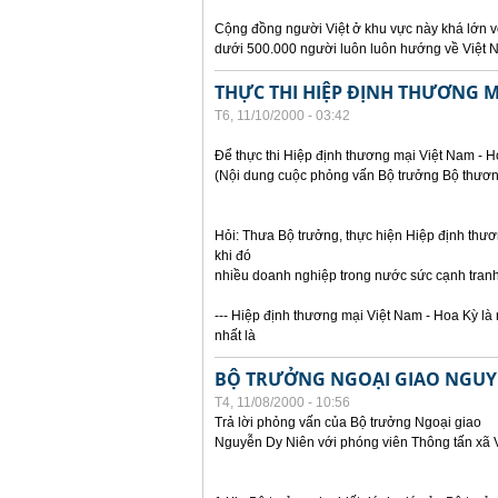
Cộng đồng người Việt ở khu vực này khá lớn vớ
dưới 500.000 người luôn luôn hướng về Việt
THỰC THI HIỆP ĐỊNH THƯƠNG MẠ
T6, 11/10/2000 - 03:42
Để thực thi Hiệp định thương mại Việt Nam - 
(Nội dung cuộc phỏng vấn Bộ trưởng Bộ thươn
Hỏi: Thưa Bộ trưởng, thực hiện Hiệp định thư
khi đó
nhiều doanh nghiệp trong nước sức cạnh tranh
--- Hiệp định thương mại Việt Nam - Hoa Kỳ là 
nhất là
BỘ TRƯỞNG NGOẠI GIAO NGUYỄN
T4, 11/08/2000 - 10:56
Trả lời phỏng vấn của Bộ trưởng Ngoại giao
Nguyễn Dy Niên với phóng viên Thông tấn xã 