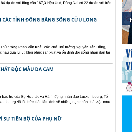
 84 dự án với tổng vốn 167,3 triệu Usd; Đồng Nai có 22 dự án với trên
ẠI CÁC TỈNH ĐỒNG BẰNG SÔNG CỬU LONG
p, Thủ tướng Phan Văn Khải, các Phó Thủ tướng Nguyễn Tấn Dũng,
 hậu quả lũ lụt, khôi phục sản xuất và ổn định đời sống nhân dân tại
CHẤT ĐỘC MÀU DA CAM
sự bảo trợ của Bộ Hợp tác và Hành động nhân đạo Lucxembourg, Tổ
cxembourg đã tổ chức triển lãm ảnh về những nạn nhân chất độc màu
Ì SỰ TIẾN BỘ CỦA PHỤ NỮ