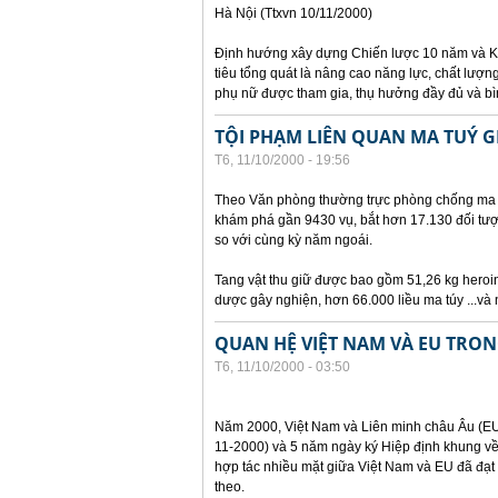
Hà Nội (Ttxvn 10/11/2000)
Định hướng xây dựng Chiến lược 10 năm và K
tiêu tổng quát là nâng cao năng lực, chất lượn
phụ nữ được tham gia, thụ hưởng đầy đủ và bìn
TỘI PHẠM LIÊN QUAN MA TUÝ G
T6, 11/10/2000 - 19:56
Theo Văn phòng thường trực phòng chống ma t
khám phá gần 9430 vụ, bắt hơn 17.130 đối tượ
so với cùng kỳ năm ngoái.
Tang vật thu giữ được bao gồm 51,26 kg heroin
dược gây nghiện, hơn 66.000 liều ma túy ...và 
QUAN HỆ VIỆT NAM VÀ EU TRO
T6, 11/10/2000 - 03:50
Năm 2000, Việt Nam và Liên minh châu Âu (EU)
11-2000) và 5 năm ngày ký Hiệp định khung về
hợp tác nhiều mặt giữa Việt Nam và EU đã đạt 
theo.