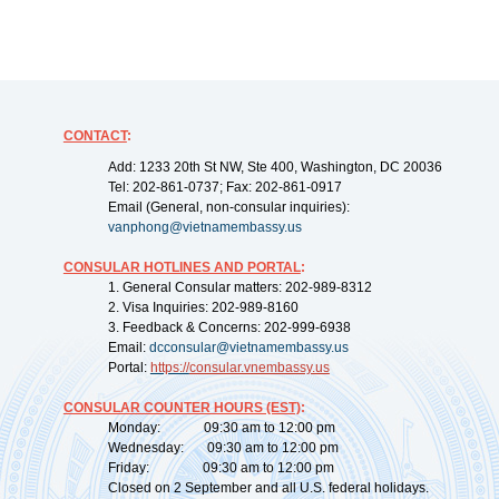
CONTACT
:
Add: 1233 20th St NW, Ste 400, Washington, DC 20036
Tel: 202-861-0737; Fax: 202-861-0917
Email (General, non-consular inquiries):
vanphong@vietnamembassy.us
CONSULAR HOTLINES AND PORTAL
:
1. General Consular matters: 202-989-8312
2. Visa Inquiries: 202-989-8160
3. Feedback & Concerns: 202-999-6938
Email:
dcconsular@vietnamembassy.us
Portal:
https://
consular.vnembassy.us
CONSULAR COUNTER HOURS (EST)
:
Monday: 09:30 am to 12:00 pm
Wednesday: 09:30 am to 12:00 pm
Friday: 09:30 am to 12:00 pm
Closed on 2 September and all U.S. federal holidays.