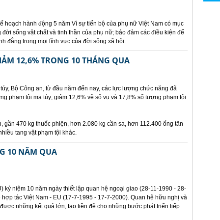
ế hoạch hành động 5 năm Vì sự tiến bộ của phụ nữ Việt Nam có mục
g đời sống vật chất và tinh thần của phụ nữ; bảo đảm các điều kiện để
h đẳng trong mọi lĩnh vực của đời sống xã hội.
IẢM 12,6% TRONG 10 THÁNG QUA
úy, Bộ Công an, từ đầu năm đến nay, các lực lượng chức năng đã
ng phạm tội ma túy; giảm 12,6% về số vụ và 17,8% số tượng phạm tội
, gần 470 kg thuốc phiện, hơn 2.080 kg cần sa, hơn 112.400 ống tân
nhiều tang vật phạm tội khác.
NG 10 NĂM QUA
 kỷ niệm 10 năm ngày thiết lập quan hệ ngoại giao (28-11-1990 - 28-
 hợp tác Việt Nam - EU (17-7-1995 - 17-7-2000). Quan hệ hữu nghị và
được những kết quả lớn, tạo tiền đề cho những bước phát triển tiếp