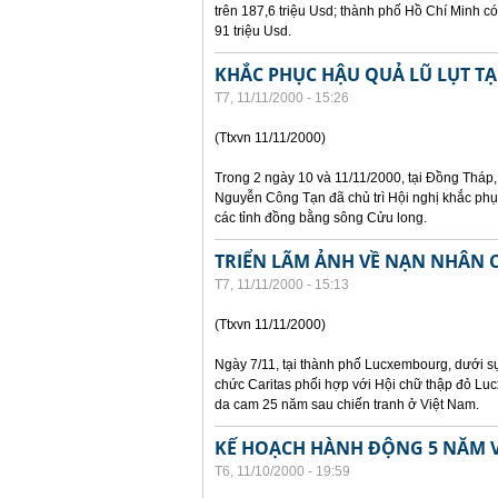
trên 187,6 triệu Usd; thành phố Hồ Chí Minh có
91 triệu Usd.
KHẮC PHỤC HẬU QUẢ LŨ LỤT T
T7, 11/11/2000 - 15:26
(Ttxvn 11/11/2000)
Trong 2 ngày 10 và 11/11/2000, tại Đồng Thá
Nguyễn Công Tạn đã chủ trì Hội nghị khắc phục
các tỉnh đồng bằng sông Cửu long.
TRIỂN LÃM ẢNH VỀ NẠN NHÂN 
T7, 11/11/2000 - 15:13
(Ttxvn 11/11/2000)
Ngày 7/11, tại thành phố Lucxembourg, dưới 
chức Caritas phối hợp với Hội chữ thập đỏ Lu
da cam 25 năm sau chiến tranh ở Việt Nam.
KẾ HOẠCH HÀNH ĐỘNG 5 NĂM V
T6, 11/10/2000 - 19:59