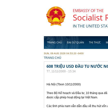
Skip to main content
EMBASSY OF THE
Socialist
IN THE UNITED STA
TRANG CHỦ
ĐẠI SỨ QUÁN
THỊ THỰC
M
SUN, 09 AUG 2026 04:53:20 -0400
YOU ARE HERE
TRANG CHỦ
608 TRIỆU USD ĐẦU TU NƯỚC N
T7, 11/11/2000 - 15:34
Hà Nội (Ttxvn 10/11/2000)
Theo Bộ Kế hoạch và Đầu tư, 10 tháng qua đã 
được cấp phép hoạt động tại Việt Nam.
Các tỉnh phía nam vẫn dẫn đầu về thu hút vốn