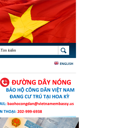
BIỂU MẪU TÌM KIẾM
TÌM KIẾM
ENGLISH