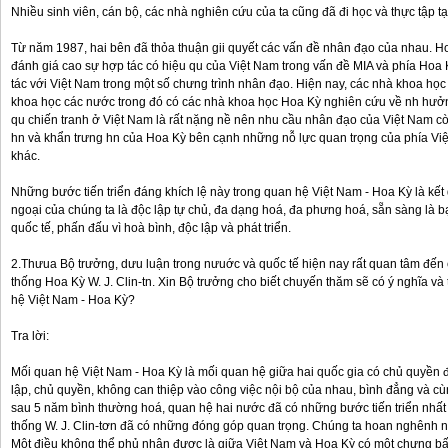
Nhiều sinh viên, cán bộ, các nhà nghiên cứu của ta cũng đã đi học và thực tập tạ
Từ năm 1987, hai bên đã thỏa thuận gii quyết các vấn đề nhân đạo của nhau. H
đánh giá cao sự hợp tác có hiệu qu của Việt Nam trong vấn đề MIA và phía Hoa
tác với Việt Nam trong một số chưng trình nhân đạo. Hiện nay, các nhà khoa họ
khoa học các nước trong đó có các nhà khoa học Hoa Kỳ nghiên cứu về nh hưở
qu chiến tranh ở Việt Nam là rất nặng nề nên nhu cầu nhân đạo của Việt Nam cò
hn và khẩn trưng hn của Hoa Kỳ bên cạnh những nỗ lực quan trọng của phía Vi
khác.
Những bước tiến triển đáng khích lệ này trong quan hệ Việt Nam - Hoa Kỳ là kết
ngoại của chúng ta là độc lập tự chủ, đa dạng hoá, đa phưng hoá, sẵn sàng là 
quốc tế, phấn đấu vì hoà bình, độc lập và phát triển.
2.Thưua Bộ trưởng, dưu luận trong nưuớc và quốc tế hiện nay rất quan tâm đế
thống Hoa Kỳ W. J. Clin-tn. Xin Bộ trưởng cho biết chuyến thăm sẽ có ý nghĩa và
hệ Việt Nam - Hoa Kỳ?
Tra lời:
Mối quan hệ Việt Nam - Hoa Kỳ là mối quan hệ giữa hai quốc gia có chủ quyền đư
lập, chủ quyền, không can thiệp vào công việc nội bộ của nhau, bình đẳng và cùng
sau 5 năm bình thường hoá, quan hệ hai nước đã có những bước tiến triển nhất 
thống W. J. Clin-tơn đã có những đóng góp quan trọng. Chúng ta hoan nghênh 
Một điều không thể phủ nhận được là giữa Việt Nam và Hoa Kỳ có một chưng bấ