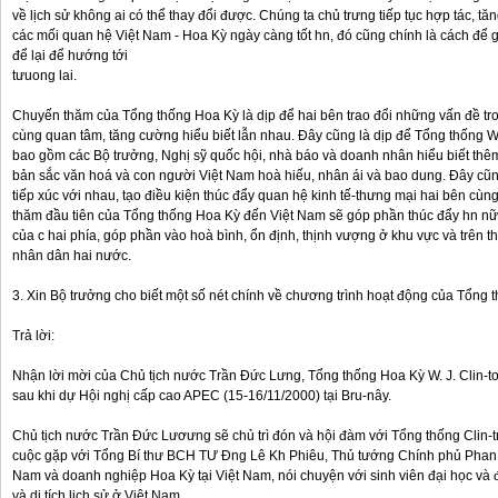
về lịch sử không ai có thể thay đổi được. Chúng ta chủ trưng tiếp tục hợp tác, tă
các mối quan hệ Việt Nam - Hoa Kỳ ngày càng tốt hn, đó cũng chính là cách để 
để lại để hướng tới
tưuong lai.
Chuyến thăm của Tổng thống Hoa Kỳ là dịp để hai bên trao đổi những vấn đề t
cùng quan tâm, tăng cường hiểu biết lẫn nhau. Đây cũng là dịp để Tổng thống W.
bao gồm các Bộ trưởng, Nghị sỹ quốc hội, nhà báo và doanh nhân hiểu biết thê
bản sắc văn hoá và con người Việt Nam hoà hiếu, nhân ái và bao dung. Đây cũ
tiếp xúc với nhau, tạo điều kiện thúc đẩy quan hệ kinh tế-thưng mại hai bên cùng
thăm đầu tiên của Tổng thống Hoa Kỳ đến Việt Nam sẽ góp phần thúc đẩy hn nữa
của c hai phía, góp phần vào hoà bình, ổn định, thịnh vượng ở khu vực và trên 
nhân dân hai nước.
3. Xin Bộ trưởng cho biết một số nét chính về chương trình hoạt động của Tổng t
Trả lời:
Nhận lời mời của Chủ tịch nước Trần Đức Lưng, Tổng thống Hoa Kỳ W. J. Clin-t
sau khi dự Hội nghị cấp cao APEC (15-16/11/2000) tại Bru-nây.
Chủ tịch nước Trần Đức Lươưng sẽ chủ trì đón và hội đàm với Tổng thống Clin-t
cuộc gặp với Tổng Bí thư BCH TƯ Đng Lê Kh Phiêu, Thủ tướng Chính phủ Phan 
Nam và doanh nghiệp Hoa Kỳ tại Việt Nam, nói chuyện với sinh viên đại học và 
và di tích lịch sử ở Việt Nam.