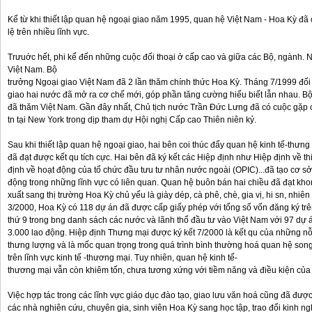
Kể từ khi thiết lập quan hệ ngoại giao năm 1995, quan hệ Việt Nam - Hoa Kỳ đã 
lệ trên nhiều lĩnh vực.
Trưuớc hết, phi kể đến những cuộc đối thoại ở cấp cao và giữa các Bộ, ngành. 
Việt Nam. Bộ
trưởng Ngoại giao Việt Nam đã 2 lần thăm chính thức Hoa Kỳ. Tháng 7/1999 đối 
giao hai nước đã mở ra cơ chế mới, góp phần tăng cường hiểu biết lẫn nhau. 
đã thăm Việt Nam. Gần đây nhất, Chủ tịch nước Trần Đức Lưng đã có cuộc gặp ch
tn tại New York trong dịp tham dự Hội nghị Cấp cao Thiên niên kỷ.
Sau khi thiết lập quan hệ ngoại giao, hai bên coi thúc đẩy quan hệ kinh tế-thưn
đã đạt được kết qu tích cực. Hai bên đã ký kết các Hiệp định như Hiệp định về th
định về hoạt động của tổ chức đầu tưu tư nhân nước ngoài (OPIC)...đã tạo cơ sở 
động trong những lĩnh vực có liên quan. Quan hệ buôn bán hai chiều đã đạt kh
xuất sang thị trường Hoa Kỳ chủ yếu là giày dép, cà phê, chè, gia vị, hi sn, nhiên 
3/2000, Hoa Kỳ có 118 dự án đã được cấp giấy phép với tổng số vốn đăng ký tr
thứ 9 trong bng danh sách các nước và lãnh thổ đầu tư vào Việt Nam với 97 dự 
3.000 lao động. Hiệp định Thưng mại được ký kết 7/2000 là kết qu của những nỗ 
thưng lượng và là mốc quan trọng trong quá trình bình thường hoá quan hệ son
trên lĩnh vực kinh tế -thương mại. Tuy nhiên, quan hệ kinh tế-
thương mại vẫn còn khiêm tốn, chưa tương xứng với tiềm năng và điều kiện của
Việc hợp tác trong các lĩnh vực giáo dục đào tạo, giao lưu văn hoá cũng đã được
các nhà nghiên cứu, chuyên gia, sinh viên Hoa Kỳ sang học tập, trao đổi kinh n