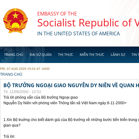
Skip to main content
EMBASSY OF THE
Socialist Republic of
IN THE UNITED STATES OF AMERICA
TRANG CHỦ
ĐẠI SỨ QUÁN
THỊ THỰC
MIỄN THỊ THỰC
LÃNH SỰ
TIN 
FRI, 07 AUG 2026 15:01:47 -0400
YOU ARE HERE
TRANG CHỦ
BỘ TRƯỞNG NGOẠI GIAO NGUYỄN DY NIÊN VỀ QUAN HỆ
T4, 11/08/2000 - 10:52
Trả lời phỏng vấn của Bộ trưởng Ngoại giao
Nguyễn Dy Niên với phóng viên Thông tấn xã Việt Nam ngày 8-11-2000>
1.Xin Bộ truởng cho biết đánh giá của Bộ trưởng về những bước tiến triển trong
gian qua?
Trả lời: