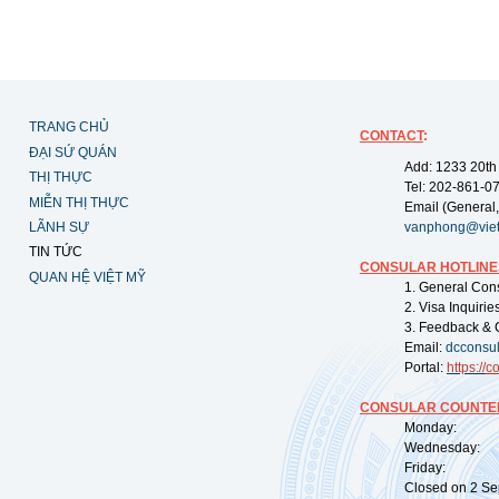
TRANG CHỦ
CONTACT
:
ĐẠI SỨ QUÁN
Add: 1233 20th
THỊ THỰC
Tel: 202-861-0
MIỄN THỊ THỰC
Email (General,
LÃNH SỰ
vanphong@vie
TIN TỨC
CONSULAR HOTLINE
QUAN HỆ VIỆT MỸ
1. General Con
2. Visa Inquiri
3. Feedback & 
Email:
dcconsu
Portal:
https://
co
CONSULAR COUNTER
Monday: 09:
Wednesday: 0
Friday: 09:
Closed on 2 Sep