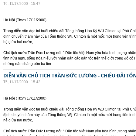
T6, 11/17/2000 - 15:47
Hà Nội (Ttxvn 17/11/2000)
Trong diễn văn đọc tại buổi chiêu đãi Tổng thống Hoa Kỳ W.J Clinton tại Phủ Chủ
định chuyến thăm này của Tổng thống W.j. Clinton là một mốc mới trong tiến trì
hệ giữa hai nước,
Chủ tịch nước Trần Đức Lương nói: " Dân tộc Việt Nam yêu hòa bình, trọng nh
tình hữu nghị, sống hòa hiếu với nhân dân các dân tộc trên thế giới trong đó c
những năm tháng bôn ba tìm
DIỄN VĂN CHỦ TỊCH TRẦN ĐỨC LƯƠNG - CHIÊU ĐÃI T
T6, 11/17/2000 - 15:42
Hà Nội (Ttxvn 17/11/2000)
Trong diễn văn đọc tại buổi chiêu đãi Tổng thống Hoa Kỳ W.J Clinton tại Phủ Chủ
định chuyến thăm này của Tổng thống W.j. Clinton là một mốc mới trong tiến trì
hệ giữa hai nước,
Chủ tịch nước Trần Đức Lương nói: " Dân tộc Việt Nam yêu hòa bình, trọng nh