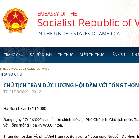
Skip to main content
EMBASSY OF THE
Socialist Republic of
IN THE UNITED STATES OF AMERICA
TRANG CHỦ
ĐẠI SỨ QUÁN
THỊ THỰC
MIỄN THỊ THỰC
LÃNH SỰ
TIN 
FRI, 07 AUG 2026 01:23:39 -0400
YOU ARE HERE
TRANG CHỦ
CHỦ TỊCH TRẦN ĐỨC LƯƠNG HỘI ĐÀM VỚI TỔNG THỐN
T7, 11/18/2000 - 20:12
Hà Nội (Ttxvn 17/11/2000)
Sáng ngày 17/11/2000, sau lễ đón chính thức tại Phủ Chủ tịch, Chủ tịch nước 
với Tổng thống Hoa Kỳ W.J.Clinton.
Tham dự hội đàm về phía Việt Nam có: Bộ trưởng Ngoại giao Nguyễn Dy Niên,