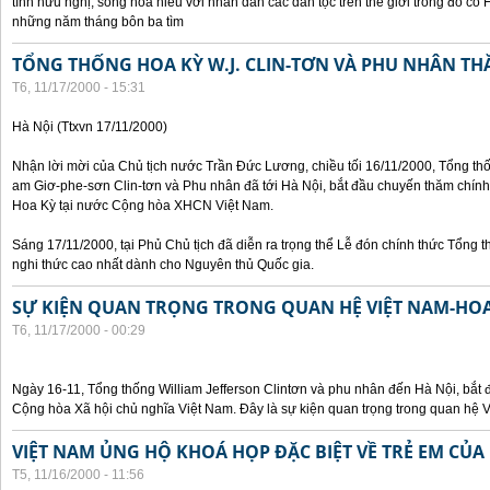
tình hữu nghị, sống hòa hiếu với nhân dân các dân tộc trên thế giới trong đó c
những năm tháng bôn ba tìm
TỔNG THỐNG HOA KỲ W.J. CLIN-TƠN VÀ PHU NHÂN TH
T6, 11/17/2000 - 15:31
Hà Nội (Ttxvn 17/11/2000)
Nhận lời mời của Chủ tịch nước Trần Đức Lương, chiều tối 16/11/2000, Tổng t
am Giơ-phe-sơn Clin-tơn và Phu nhân đã tới Hà Nội, bắt đầu chuyến thăm chính
Hoa Kỳ tại nước Cộng hòa XHCN Việt Nam.
Sáng 17/11/2000, tại Phủ Chủ tịch đã diễn ra trọng thể Lễ đón chính thức Tổng 
nghi thức cao nhất dành cho Nguyên thủ Quốc gia.
SỰ KIỆN QUAN TRỌNG TRONG QUAN HỆ VIỆT NAM-HOA
T6, 11/17/2000 - 00:29
Ngày 16-11, Tổng thống William Jefferson Clintơn và phu nhân đến Hà Nội, bắt
Cộng hòa Xã hội chủ nghĩa Việt Nam. Đây là sự kiện quan trọng trong quan hệ V
VIỆT NAM ỦNG HỘ KHOÁ HỌP ĐẶC BIỆT VỀ TRẺ EM CỦA
T5, 11/16/2000 - 11:56