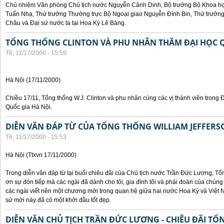
Chủ nhiệm Văn phòng Chủ tịch nước Nguyễn Cảnh Dinh, Bộ trưởng Bộ Khoa họ
Tuấn Nhạ, Thứ trưởng Thường trực Bộ Ngoại giao Nguyễn Đình Bin, Thứ trưở
Châu và Đại sứ nước ta tại Hoa Kỳ Lê Bàng.
TỔNG THỐNG CLINTON VÀ PHU NHÂN THĂM ĐẠI HỌC Q
T6, 11/17/2000 - 15:59
Hà Nội (17/11/2000)
Chiều 17/11, Tổng thống W.J. Clinton và phu nhân cùng các vị thành viên trong 
Quốc gia Hà Nội.
DIỄN VĂN ĐÁP TỪ CỦA TỔNG THỐNG WILLIAM JEFFERS
T6, 11/17/2000 - 15:53
Hà Nội (Ttxvn 17/11/2000)
Trong diễn văn đáp từ tại buổi chiêu đãi của Chủ tịch nước Trần Đức Lương, Tổn
ơn sự đón tiếp mà các ngài đã dành cho tôi, gia đình tôi và phái đoàn của chúng
các ngài viết nên một chương mới trong quan hệ giữa hai nước Hoa Kỳ và Việt N
sử mới này đã có một khởi đầu tốt đẹp.
DIỄN VĂN CHỦ TỊCH TRẦN ĐỨC LƯƠNG - CHIÊU ĐÃI T