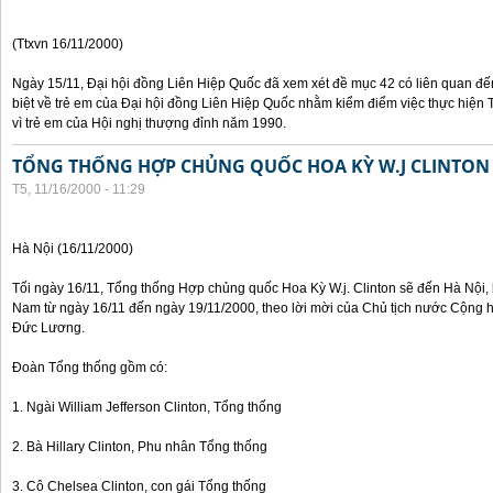
(Ttxvn 16/11/2000)
Ngày 15/11, Đại hội đồng Liên Hiệp Quốc đã xem xét đề mục 42 có liên quan đế
biệt về trẻ em của Đại hội đồng Liên Hiệp Quốc nhằm kiểm điểm việc thực hiện
vì trẻ em của Hội nghị thượng đỉnh năm 1990.
TỔNG THỐNG HỢP CHỦNG QUỐC HOA KỲ W.J CLINTON
T5, 11/16/2000 - 11:29
Hà Nội (16/11/2000)
Tối ngày 16/11, Tổng thống Hợp chủng quốc Hoa Kỳ W.j. Clinton sẽ đến Hà Nội, 
Nam từ ngày 16/11 đến ngày 19/11/2000, theo lời mời của Chủ tịch nước Cộng 
Đức Lương.
Đoàn Tổng thống gồm có:
1. Ngài William Jefferson Clinton, Tổng thống
2. Bà Hillary Clinton, Phu nhân Tổng thống
3. Cô Chelsea Clinton, con gái Tổng thống