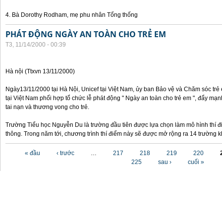
4. Bà Dorothy Rodham, mẹ phu nhân Tổng thống
PHÁT ĐỘNG NGÀY AN TOÀN CHO TRẺ EM
T3, 11/14/2000 - 00:39
Hà nội (Ttxvn 13/11/2000)
Ngày13/11/2000 tại Hà Nội, Unicef tại Việt Nam, ủy ban Bảo vệ và Chăm sóc tr
tại Việt Nam phối hợp tổ chức lễ phát động " Ngày an toàn cho trẻ em ", đẩy mạ
tai nạn và thương vong cho trẻ.
Trường Tiểu học Nguyễn Du là trường đầu tiên được lựa chọn làm mô hình thí đ
thông. Trong năm tới, chương trình thí điểm này sẽ được mở rộng ra 14 trường k
Các trang
« đầu
‹ trước
…
217
218
219
220
225
sau ›
cuối »