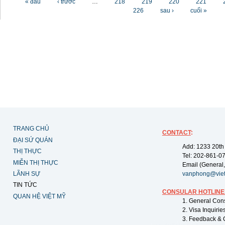
« đầu
‹ trước
…
218
219
220
221
226
sau ›
cuối »
TRANG CHỦ
CONTACT
:
ĐẠI SỨ QUÁN
Add: 1233 20th
THỊ THỰC
Tel: 202-861-0
MIỄN THỊ THỰC
Email (General,
LÃNH SỰ
vanphong@vie
TIN TỨC
CONSULAR HOTLINE
QUAN HỆ VIỆT MỸ
1. General Con
2. Visa Inquiri
3. Feedback & 