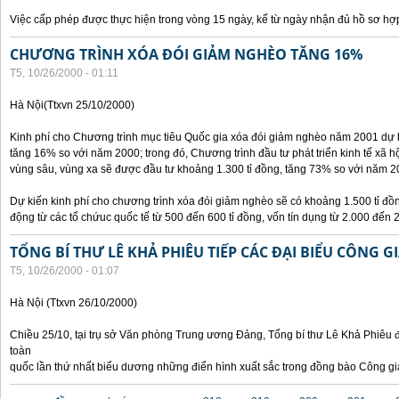
Việc cấp phép được thực hiện trong vòng 15 ngày, kể từ ngày nhận đủ hồ sơ hợp
CHƯƠNG TRÌNH XÓA ĐÓI GIẢM NGHÈO TĂNG 16%
T5, 10/26/2000 - 01:11
Hà Nội(Ttxvn 25/10/2000)
Kinh phí cho Chương trình mục tiêu Quốc gia xóa đói giảm nghèo năm 2001 dự k
tăng 16% so với năm 2000; trong đó, Chương trình đầu tư phát triển kinh tế xã hộ
vùng sâu, vùng xa sẽ được đầu tư khoảng 1.300 tỉ đồng, tăng 73% so với năm 2
Dự kiến kinh phí cho chương trình xóa đói giảm nghèo sẽ có khoảng 1.500 tỉ đ
động từ các tổ chứuc quốc tế từ 500 đến 600 tỉ đồng, vốn tín dụng từ 2.000 đến 2
TỔNG BÍ THƯ LÊ KHẢ PHIÊU TIẾP CÁC ĐẠI BIỂU CÔNG G
T5, 10/26/2000 - 01:07
Hà Nội (Ttxvn 26/10/2000)
Chiều 25/10, tại trụ sở Văn phòng Trung ương Đảng, Tổng bí thư Lê Khả Phiêu đ
toàn
quốc lần thứ nhất biểu dương những điển hình xuất sắc trong đồng bào Công gi
Các trang