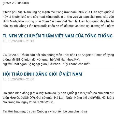
(Ttxvn 28/10/2000)
Chính phủ Việt Nam ủng hộ mạnh mẽ Công ước năm 1982 của Liên hợp quốc về 
này là khuôn khổ cho các hoạt động quốc gia, khu vực và toàn cầu trong các vùn
Bình Minh, Phó trưởng phái đoàn đại diện Việt Nam tại Liên hợp quốc đã phát bi
của Đại hội đồng Liên hợp quốc khóa 55 về đề mục 34 "các đại dương và Luật về
TL NFN VỀ CHUYẾN THĂM VIỆT NAM CỦA TỔNG THỐNG 
T5, 10/26/2000 - 21:13
24/10/ 2000 Trả lời câu hỏi của phóng viên Thời báo Los Angeles Times về "ý 
thống Mỹ Bill Clinton đối với quan hệ Việt Nam-hoa Kỳ",
Người Phát ngôn Bộ ngoại giao, Bà Phan Thúy Thanh cho biết:
HỘI THẢO BÌNH ĐẲNG GIỚI Ở VIỆT NAM
T5, 10/26/2000 - 21:06
Hội thảo bình đẳng giới ở Việt Nam do ủy ban Quốc gia vì sự tiến bộ của phụ nữ
Liên Hợp Quốc(UNDP), Đại sứ quán Hà Lan, Ngân Hàng thế giới(WB), Hội luật g
Nội trong hai ngày 26 và 27/10/2000.
Tại Hội thảo này, ủy ban Quốc gia vì sự tiến bộ của phụ nữ sẽ