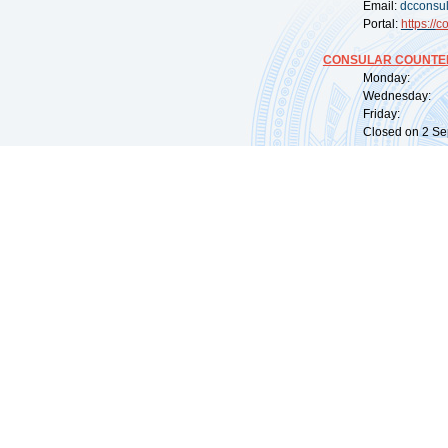
Email:
dcconsu
Portal:
https://
co
CONSULAR COUNTER
Monday: 09:
Wednesday: 0
Friday: 09:
Closed on 2 Sep