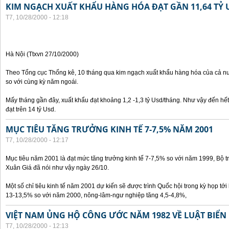
KIM NGẠCH XUẤT KHẨU HÀNG HÓA ĐẠT GẦN 11,64 TỶ 
T7, 10/28/2000 - 12:18
Hà Nội (Ttxvn 27/10/2000)
Theo Tổng cục Thống kê, 10 tháng qua kim ngạch xuất khẩu hàng hóa của cả nư
so với cùng kỳ năm ngoái.
Mấy tháng gần đây, xuất khẩu đạt khoảng 1,2 -1,3 tỷ Usd/tháng. Như vậy đến hế
đạt trên 14 tỷ Usd.
MỤC TIÊU TĂNG TRƯỞNG KINH TẾ 7-7,5% NĂM 2001
T7, 10/28/2000 - 12:17
Mục tiêu năm 2001 là đạt mức tăng trưởng kinh tế 7-7,5% so với năm 1999, Bộ 
Xuân Giá đã nói như vậy ngày 26/10.
Một số chỉ tiêu kinh tế năm 2001 dự kiến sẽ được trình Quốc hội trong kỳ họp tới 
13-13,5% so với năm 2000, nông-lâm-ngư nghiệp tăng 4,5-4,8%,
VIỆT NAM ỦNG HỘ CÔNG ƯỚC NĂM 1982 VỀ LUẬT BIỂN
T7, 10/28/2000 - 12:13