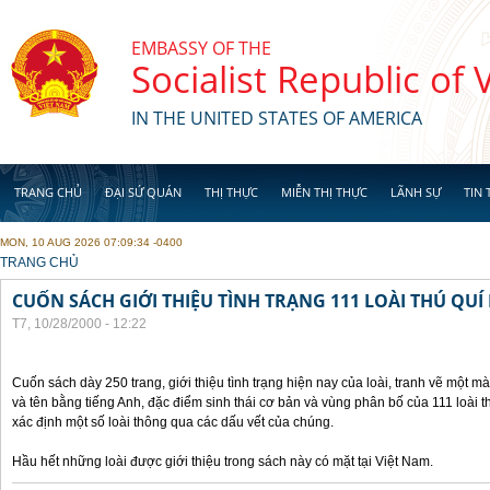
Skip to main content
EMBASSY OF THE
Socialist Republic of
IN THE UNITED STATES OF AMERICA
TRANG CHỦ
ĐẠI SỨ QUÁN
THỊ THỰC
MIỄN THỊ THỰC
LÃNH SỰ
TIN 
MON, 10 AUG 2026 07:09:34 -0400
YOU ARE HERE
TRANG CHỦ
CUỐN SÁCH GIỚI THIỆU TÌNH TRẠNG 111 LOÀI THÚ QUÍ
T7, 10/28/2000 - 12:22
Cuốn sách dày 250 trang, giới thiệu tình trạng hiện nay của loài, tranh vẽ một mà
và tên bằng tiếng Anh, đặc điểm sinh thái cơ bản và vùng phân bố của 111 loài 
xác định một số loài thông qua các dấu vết của chúng.
Hầu hết những loài được giới thiệu trong sách này có mặt tại Việt Nam.