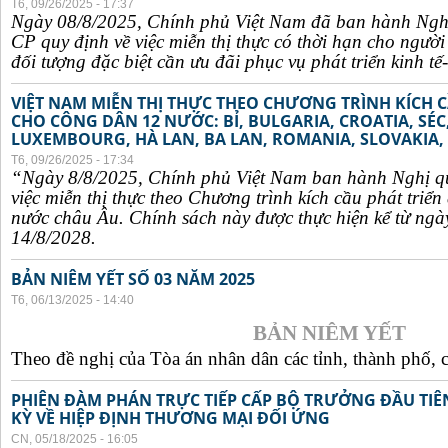
T6, 09/26/2025 - 17:37
Ngày 08/8/2025, Chính phủ Việt Nam đã ban hành Ngh
CP quy định về việc miễn thị thực có thời hạn cho ngườ
đối tượng đặc biệt cần ưu đãi phục vụ phát triển kinh tế-
VIỆT NAM MIỄN THỊ THỰC THEO CHƯƠNG TRÌNH KÍCH C
CHO CÔNG DÂN 12 NƯỚC: BỈ, BULGARIA, CROATIA, SÉ
LUXEMBOURG, HÀ LAN, BA LAN, ROMANIA, SLOVAKIA, 
T6, 09/26/2025 - 17:34
“Ngày 8/8/2025, Chính phủ Việt Nam ban hành Nghị q
việc miễn thị thực theo Chương trình kích cầu phát triể
nước châu Âu. Chính sách này được thực hiện kể từ ngà
14/8/2028.
BẢN NIÊM YẾT SỐ 03 NĂM 2025
T6, 06/13/2025 - 14:40
BẢN NIÊM YẾT
Theo đề nghị của Tòa án nhân dân các tỉnh, thành phố, c
PHIÊN ĐÀM PHÁN TRỰC TIẾP CẤP BỘ TRƯỞNG ĐẦU TIÊN
KỲ VỀ HIỆP ĐỊNH THƯƠNG MẠI ĐỐI ỨNG
CN, 05/18/2025 - 16:05