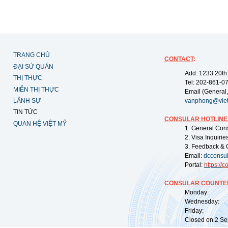
TRANG CHỦ
CONTACT
:
ĐẠI SỨ QUÁN
Add: 1233 20th
THỊ THỰC
Tel: 202-861-0
MIỄN THỊ THỰC
Email (General,
LÃNH SỰ
vanphong@vie
TIN TỨC
CONSULAR HOTLINE
QUAN HỆ VIỆT MỸ
1. General Con
2. Visa Inquiri
3. Feedback & 
Email:
dcconsu
Portal:
https://
co
CONSULAR COUNTER
Monday: 09:
Wednesday: 0
Friday: 09:
Closed on 2 Sep