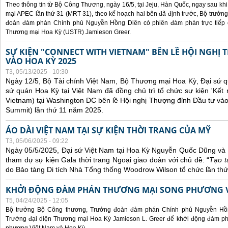
Theo thông tin từ Bộ Công Thương, ngày 16/5, tại Jeju, Hàn Quốc, ngay sau kh
mại APEC lần thứ 31 (MRT 31), theo kế hoạch hai bên đã định trước, Bộ trưở
đoàn đàm phán Chính phủ Nguyễn Hồng Diên có phiên đàm phán trực tiếp 
Thương mại Hoa Kỳ (USTR) Jamieson Greer.
SỰ KIỆN "CONNECT WITH VIETNAM" BÊN LỀ HỘI NGHỊ
VÀO HOA KỲ 2025
T3, 05/13/2025 - 10:30
Ngày 12/5, Bộ Tài chính Việt Nam, Bộ Thương mại Hoa Kỳ, Đại sứ q
sứ quán Hoa Kỳ tại Việt Nam đã đồng chủ trì tổ chức sự kiện 'Kết 
Vietnam) tại Washington DC bên lề Hội nghị Thượng đỉnh Đầu tư và
Summit) lần thứ 11 năm 2025.
ÁO DÀI VIỆT NAM TẠI SỰ KIỆN THỜI TRANG CỦA MỸ
T3, 05/06/2025 - 09:22
Ngày 05/5/2025, Đại sứ Việt Nam tại Hoa Kỳ Nguyễn Quốc Dũng và 
tham dự sự kiện Gala thời trang Ngoại giao đoàn với chủ đề: “
Tạo t
do Bảo tàng Di tích Nhà Tổng thống Woodrow Wilson tổ chức lần thứ
KHỞI ĐỘNG ĐÀM PHÁN THƯƠNG MẠI SONG PHƯƠNG VI
T5, 04/24/2025 - 12:05
Bộ trưởng Bộ Công thương, Trưởng đoàn đàm phán Chính phủ Nguyễn Hồn
Trưởng đại diện Thương mại Hoa Kỳ Jamieson L. Greer để khởi động đàm phá