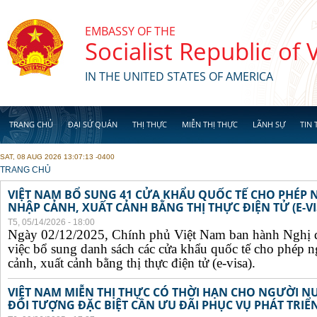
Skip to main content
EMBASSY OF THE
Socialist Republic of
IN THE UNITED STATES OF AMERICA
TRANG CHỦ
ĐẠI SỨ QUÁN
THỊ THỰC
MIỄN THỊ THỰC
LÃNH SỰ
TIN 
SAT, 08 AUG 2026 13:07:13 -0400
YOU ARE HERE
TRANG CHỦ
VIỆT NAM BỔ SUNG 41 CỬA KHẨU QUỐC TẾ CHO PHÉP
NHẬP CẢNH, XUẤT CẢNH BẰNG THỊ THỰC ĐIỆN TỬ (E-VI
T5, 05/14/2026 - 18:00
Ngày 02/12/2025, Chính phủ Việt Nam ban hành Nghị 
việc bổ sung danh sách các cửa khẩu quốc tế cho phép 
cảnh, xuất cảnh bằng thị thực điện tử (e-visa).
VIỆT NAM MIỄN THỊ THỰC CÓ THỜI HẠN CHO NGƯỜI N
ĐỐI TƯỢNG ĐẶC BIỆT CẦN ƯU ĐÃI PHỤC VỤ PHÁT TRIỂN 