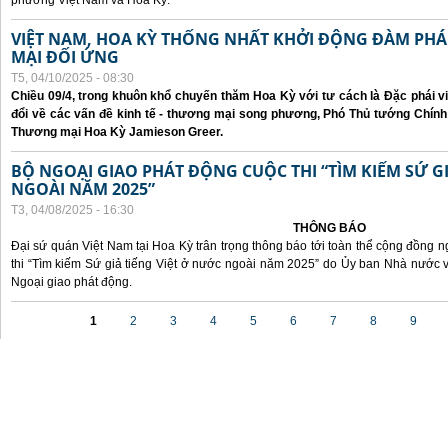
phương Việt Nam và Hoa Kỳ.
VIỆT NAM, HOA KỲ THỐNG NHẤT KHỞI ĐỘNG ĐÀM P
MẠI ĐỐI ỨNG
T5, 04/10/2025 - 08:30
Chiều 09/4, trong khuôn khổ chuyến thăm Hoa Kỳ với tư cách là Đặc phái v
đổi về các vấn đề kinh tế - thương mại song phương, Phó Thủ tướng Chín
Thương mại Hoa Kỳ Jamieson Greer.
BỘ NGOẠI GIAO PHÁT ĐỘNG CUỘC THI “TÌM KIẾM SỨ GI
NGOÀI NĂM 2025”
T3, 04/08/2025 - 16:30
THÔNG BÁO
Đại sứ quán Việt Nam tại Hoa Kỳ trân trọng thông báo tới toàn thể cộng đồng n
thi “Tìm kiếm Sứ giả tiếng Việt ở nước ngoài năm 2025” do Ủy ban Nhà nước 
Ngoại giao phát động.
Các trang
1
2
3
4
5
6
7
8
9