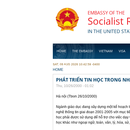
Skip to main content
EMBASSY OF THE
Socialist
IN THE UNITED STA
HOME
THE EMBASSY
VIETNAM
VISA
SAT, 08 AUG 2026 10:42:59 -0400
BUSINESS
YOU ARE HERE
HOME
PHÁT TRIỂN TIN HỌC TRONG N
Thu, 10/26/2000 - 01:02
Hà nội (Ttxvn 26/10/2000)
Ngành giáo dục đang xây dựng một kế hoạch t
nghệ thông tin giai đoạn 2001-2005 với mục ti
học phải được sử dụng để hỗ trợ cho việc dạy
học khác như ngoại ngữ, toán, văn, lý, hóa, sử,