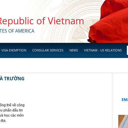
 Republic of Vietnam
TES OF AMERICA
VISA EXEMPTION
CONSULAR SERVICES
NEWS
VIETNAM - US RELATIONS
HÀ TRƯỜNG
ổng thể về công
êu phấn đấu tin
 và học các môn
 địa.