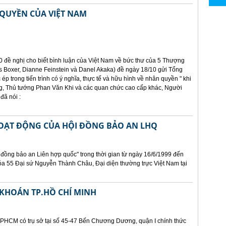
QUYỀN CỦA VIỆT NAM
0 đề nghị cho biết bình luận của Việt Nam về bức thư của 5 Thượng
 Boxer, Dianne Feinstein và Danel Akaka) đề ngày 18/10 gửi Tổng
 ép trong tiến trình có ý nghĩa, thực tế và hữu hình về nhân quyền " khi
, Thủ tướng Phan Văn Khi và các quan chức cao cấp khác, Người
đã nói :
HOẠT ĐỘNG CỦA HỘI ĐỒNG BẢO AN LHQ
 đồng bảo an Liên hợp quốc" trong thời gian từ ngày 16/6/1999 đến
óa 55 Đại sứ Nguyễn Thành Châu, Đại diện thường trực Việt Nam tại
KHOÁN TP.HỒ CHÍ MINH
PHCM có trụ sở tại số 45-47 Bến Chương Dương, quận I chính thức