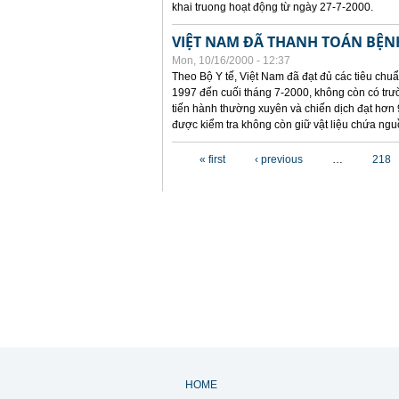
khai truong hoạt động từ ngày 27-7-2000.
VIỆT NAM ĐÃ THANH TOÁN BỆNH
Mon, 10/16/2000 - 12:37
Theo Bộ Y tế, Việt Nam đã đạt đủ các tiêu chuẩn
1997 đến cuối tháng 7-2000, không còn có trườ
tiến hành thường xuyên và chiến dịch đạt hơn 
được kiểm tra không còn giữ vật liệu chứa nguồ
Pages
« first
‹ previous
…
218
HOME