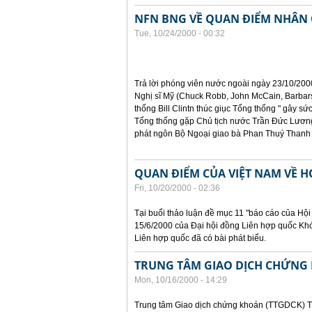
NFN BNG VỀ QUAN ĐIỂM NHÂN 
Tue, 10/24/2000 - 00:32
Trả lời phóng viên nước ngoài ngày 23/10/200
Nghị sĩ Mỹ (Chuck Robb, John McCain, Barbars
thống Bill Clintn thúc giục Tổng thống " gây sức
Tổng thống gặp Chủ tịch nước Trần Đức Lương
phát ngôn Bộ Ngoại giao bà Phan Thuý Thanh 
QUAN ĐIỂM CỦA VIỆT NAM VỀ 
Fri, 10/20/2000 - 02:36
Tại buổi thảo luận đề mục 11 "báo cáo của Hội
15/6/2000 của Đại hội đồng Liên hợp quốc Kh
Liên hợp quốc đã có bài phát biểu.
TRUNG TÂM GIAO DỊCH CHỨNG 
Mon, 10/16/2000 - 14:29
Trung tâm Giao dịch chứng khoán (TTGDCK) T