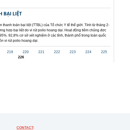
 BẠI LIỆT
 thanh toán bại liệt (TTBL) của Tổ chức Y tế thế giới. Tính từ tháng 2-
ng hợp bại liệt do vi rút polio hoang dại. Hoạt động tiêm chủng đợc
95%. 92,8% cơ sở xét nghiệm ở các tỉnh, thành phố trong toàn quốc
n vi rút polio hoang dại.
219
220
221
222
223
224
225
226
CONTACT
: