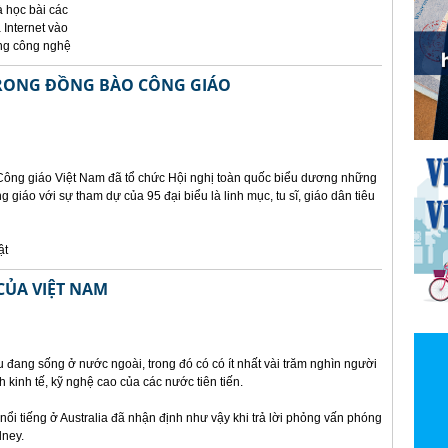
à học bài các
 Internet vào
ụng công nghệ
TRONG ĐỒNG BÀO CÔNG GIÁO
 Công giáo Việt Nam đã tổ chức Hội nghị toàn quốc biểu dương những
g giáo với sự tham dự của 95 đại biểu là linh mục, tu sĩ, giáo dân tiêu
ật
 CỦA VIỆT NAM
u đang sống ở nước ngoài, trong đó có có ít nhất vài trăm nghìn người
h kinh tế, kỹ nghệ cao của các nước tiên tiến.
nổi tiếng ở Australia đã nhận định như vậy khi trả lời phỏng vấn phóng
dney.