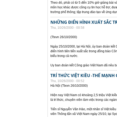
Theo đó, phải có từ 5 đến 10% giờ giảng bài v
môn học khác được công cụ tin học hỗ trợ; đưa
trường phổ thông; tập trung đào tạo về ứng d
NHỮNG ĐIỂN HÌNH XUẤT SẮC 
Thu, 10/26/2000 - 00:58
(Ttxvn 26/10/2000)
Ngày 25/10/2000, tại Hà Nội, ủy ban đoàn kết
điển hình tiên tiến xuất sắc trong đồng bào Côn
biểu trong cả nước.
Uy ban đoàn kết Công giáo Việt Nam đã nêu b
TRÍ THỨC VIỆT KIỀU -THẾ MẠNH
Thu, 10/26/2000 - 00:52
Hà Nội (Ttxvn 26/10/2000)
Hiện nay Việt Nam có khoảng 2,5 triệu Việt kiề
là trí thức, chuyên viên làm việc trong các ngàn
Tiến sĩ Nguyễn Văn Hào, một nhân sĩ Việt kiều 
viên Thông tấn xã Việt Nam ngày 25/10, tại Sy