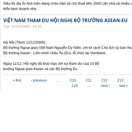
Siêu thị địa ốc Acb hiện đang chào bán và cho thuê trên 2000 căn nhà và nhiều 
triển kinh doanh nhà.
VIỆT NAM THAM DU HỘI NGHỊ BỘ TRƯỞNG ASEAN-EU
Tue, 12/12/2000 - 14:33
Hà Nội (Ttxvn 12/12/2000)
Bộ trưởng Ngoại giao Việt Nam Nguyễn Dy Niên, với tư cách Chủ tịch ủy ban th
Bộ trưởng Asean - Liên minh châu Âu (Eu), tổ chức tại Vientiane.
Ngày 11/12, Hội nghị đã khai mạc với sự tham dự của 10 Bộ
trưởng Ngoại giao Asean và các Bộ trưởng Eu.
Pages
« first
‹ previous
…
210
211
212
213
218
…
next ›
last »