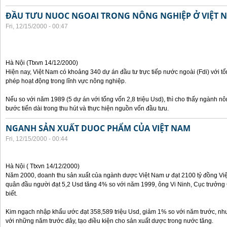
ĐẦU TƯU NUOC NGOAI TRONG NÔNG NGHIỆP Ở VIỆT 
Fri, 12/15/2000 - 00:47
Hà Nội (Ttxvn 14/12/2000)
Hiện nay, Việt Nam có khoảng 340 dự án đầu tư trực tiếp nước ngoài (Fdi) với t
phép hoạt động trong lĩnh vực nông nghiệp.
Nếu so với năm 1989 (5 dự án với tổng vốn 2,8 triệu Usd), thì cho thấy ngành 
bước tiến dài trong thu hút và thực hiện nguồn vốn đầu tưu.
NGANH SẢN XUẤT DUOC PHẨM CỦA VIỆT NAM
Fri, 12/15/2000 - 00:44
Hà Nội ( Ttxvn 14/12/2000)
Năm 2000, doanh thu sản xuất của ngành dược Việt Nam ư đạt 2100 tỷ đồng Việt
quân đầu người đạt 5,2 Usd tăng 4% so với năm 1999, ông Vi Ninh, Cục trưởn
biết.
Kim ngạch nhập khẩu ước đạt 358,589 triệu Usd, giảm 1% so với năm trước, nh
với những năm trước đây, tạo điều kiện cho sản xuất dược trong nước tăng.