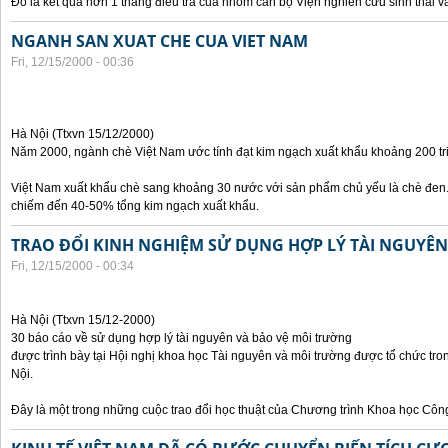
Đó là kết quả hơn 1 tháng điều tra của nhóm cán bộ Viện nghiên cứu sinh thái và
NGANH SAN XUAT CHE CUA VIET NAM
Fri, 12/15/2000 - 00:36
Hà Nội (Ttxvn 15/12/2000)
Năm 2000, ngành chè Việt Nam ước tính đạt kim ngạch xuất khẩu khoảng 200 tr
Việt Nam xuất khẩu chè sang khoảng 30 nước với sản phẩm chủ yếu là chè đen.
chiếm đến 40-50% tổng kim ngạch xuất khẩu.
TRAO ĐỔI KINH NGHIỆM SỬ DỤNG HỢP LÝ TÀI NGUYÊ
Fri, 12/15/2000 - 00:34
Hà Nội (Ttxvn 15/12-2000)
30 báo cáo về sử dụng hợp lý tài nguyên và bảo vệ môi trường
được trình bày tại Hội nghị khoa học Tài nguyên và môi trường được tổ chức tro
Nội.
Đây là một trong những cuộc trao đổi học thuật của Chương trình Khoa học Cô