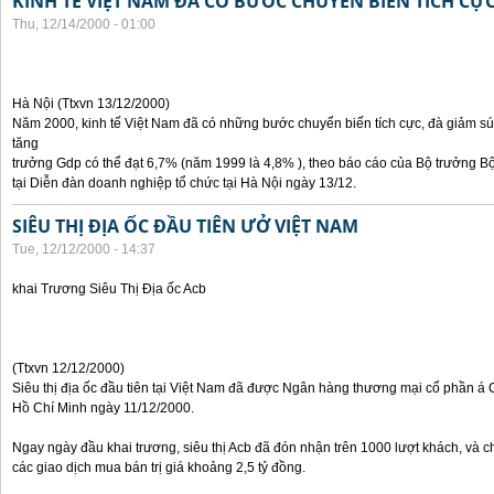
KINH TẾ VIỆT NAM ĐÃ CÓ BƯỚC CHUYỂN BIẾN TÍCH CỰ
Thu, 12/14/2000 - 01:00
Hà Nội (Ttxvn 13/12/2000)
Năm 2000, kinh tế Việt Nam đã có những bước chuyển biến tích cực, đà giảm sú
tăng
trưởng Gdp có thể đạt 6,7% (năm 1999 là 4,8% ), theo báo cáo của Bộ trưởng B
tại Diễn đàn doanh nghiệp tổ chức tại Hà Nội ngày 13/12.
SIÊU THỊ ĐỊA ỐC ĐẦU TIÊN ƯỞ VIỆT NAM
Tue, 12/12/2000 - 14:37
khai Trương Siêu Thị Địa ốc Acb
(Ttxvn 12/12/2000)
Siêu thị địa ốc đầu tiên tại Việt Nam đã được Ngân hàng thương mại cổ phần á 
Hồ Chí Minh ngày 11/12/2000.
Ngay ngày đầu khai trương, siêu thị Acb đã đón nhận trên 1000 lượt khách, và c
các giao dịch mua bán trị giá khoảng 2,5 tỷ đồng.