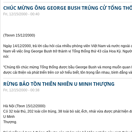
CHÚC MỪNG ÔNG GEORGE BUSH TRÚNG CỬ TỔNG TH
Fri, 12/15/2000 - 00:40
(Ttxvvn 15/12/2000)
Ngày 14/12/2000, trả lời câu hỏi của nhiều phóng viên Việt Nam và nước ngoài 
Nam về việc ông George Bush trở thành vị Tổng thống thứ 43 của Hoa Kỳ. Ngườ
nói:
"Chúng tôi chúc mừng Tổng thống được bầu George Bush và mong muốn quan hệ
được cải thiện và phát triển trên cơ sở hiểu biết, tôn trọng lẫn nhau, bình đẳng và 
RỪNG BẢO TỒN THIÊN NHIÊN U MINH THƯỢNG
Fri, 12/15/2000 - 00:38
Hà Nội (Ttxvn 15/12/2000)
Có 32 loài thú, 202 loài côn trùng, 38 loài bò sát, ếch, nhái vừa được phát hiện đ
U Minh
Thượng.