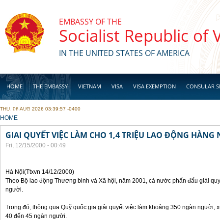
Skip to main content
EMBASSY OF THE
Socialist Republic of
IN THE UNITED STATES OF AMERICA
HOME
THE EMBASSY
VIETNAM
VISA
VISA EXEMPTION
CONSULAR S
THU, 06 AUG 2026 03:39:57 -0400
BUSINESS
YOU ARE HERE
HOME
GIAI QUYẾT VIỆC LÀM CHO 1,4 TRIỆU LAO ĐỘNG HÀNG
Fri, 12/15/2000 - 00:49
Hà Nội(Ttxvn 14/12/2000)
Theo Bộ lao động Thương binh và Xã hội, năm 2001, cả nước phấn đấu giải quyế
người.
Trong đó, thông qua Quỹ quốc gia giải quyết việc làm khoảng 350 ngàn người, x
40 đến 45 ngàn người.