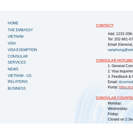
HOME
CONTACT
:
THE EMBASSY
Add: 1233 20th
VIETNAM
Tel: 202-861-0
VISA
Email (General,
VISA EXEMPTION
vanphong@vie
CONSULAR
CONSULAR HOTLINE
SERVICES
1. General Con
NEWS
2. Visa Inquiri
VIETNAM - US
3. Feedback & 
RELATIONS
Email:
dcconsu
Portal:
https://
co
BUSINESS
CONSULAR COUNTER
Monday: 09:
Wednesday: 0
Friday: 09:
Closed on 2 Sep