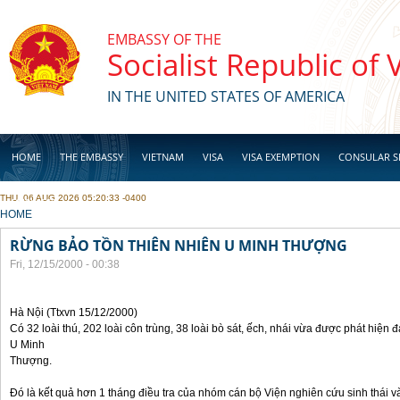
Skip to main content
EMBASSY OF THE
Socialist Republic of
IN THE UNITED STATES OF AMERICA
HOME
THE EMBASSY
VIETNAM
VISA
VISA EXEMPTION
CONSULAR S
THU, 06 AUG 2026 05:20:33 -0400
BUSINESS
YOU ARE HERE
HOME
RỪNG BẢO TỒN THIÊN NHIÊN U MINH THƯỢNG
Fri, 12/15/2000 - 00:38
Hà Nội (Ttxvn 15/12/2000)
Có 32 loài thú, 202 loài côn trùng, 38 loài bò sát, ếch, nhái vừa được phát hiện đ
U Minh
Thượng.
Đó là kết quả hơn 1 tháng điều tra của nhóm cán bộ Viện nghiên cứu sinh thái và