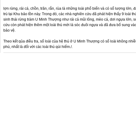
lợn rừng, rái cá, chồn, trăn, rắn, rùa là những loài phổ biến và có số lượng lớn, 
trú tại Khu bảo tồn này. Trong đó, các nhà nghiên cứu đã phát hiện thấy 9 loài t
sinh thái rừng tràm U Minh Thượng như rái cá mũi lông, mèo cá, dơi ngựa lớn, só
cứu còn phát hiện thêm một loài thú mới là sóc đuôi ngựa và đã đưa bổ sung v
bảo vệ.
Theo kết qủa điều tra, số loài của hệ thú ở U Minh Thượng có số loài không nh
phú, nhất là đối với các loài thú qúi hiếm./.