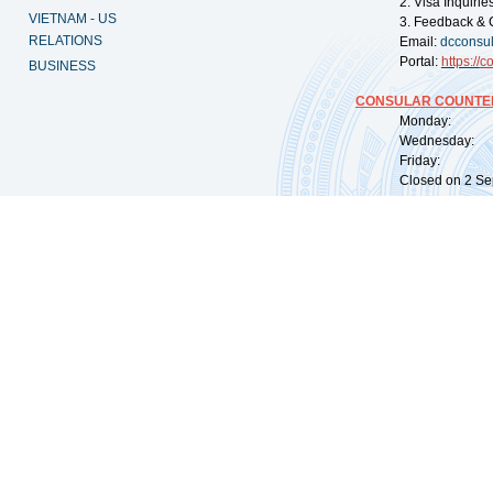
2. Visa Inquiri
VIETNAM - US
3. Feedback & 
RELATIONS
Email:
dcconsu
Portal:
https://
co
BUSINESS
CONSULAR COUNTER
Monday: 09:
Wednesday: 0
Friday: 09:
Closed on 2 Sep