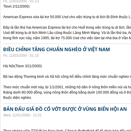
Fri, 11/03/2000 - 01:13
Ttxvn 2/11/2000)
American Express vừa tài trợ 50.000 Usd cho việc trùng tu di tích Bi Đình thuộc
Đây là lần thứ hai American Express tài trợ cho Huế trong việc trùng tu di tích, l
Usd để trùng tu di tích Minh Lâu cũng thuộc Lăng Minh Mạng. Và là lần thứ ba, A
trong lĩnh vực này, năm 1995, tài trợ 75.000 Usd cho việc làm lại nhà bia ở Văn
ĐIỀU CHỈNH TĂNG CHUẨN NGHÈO Ở VIỆT NAM
Fri, 11/03/2000 - 01:10
Hà Nội(Ttxvn 3/11/2000)
Bộ lao động Thương binh và Xã hội công bố điều chỉnh tăng mức chuẩn nghèo lê
Theo mức chuẩn mới này, từ 1/1/2001, những hộ dân ở nông thôn miền núi và h
tháng dưới 80.000 đồng, vùng nông thôn đồng bằng dưới 100.000 đồng và ở th
thuộc diện nghèo.
BÁN ĐẤU GIÁ ĐỒ CỔ VỚT ĐƯỢC Ở VÙNG BIỂN HỘI AN
Wed, 11/01/2000 - 11:01