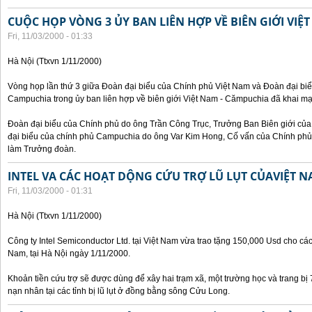
CUỘC HỌP VÒNG 3 ỦY BAN LIÊN HỢP VỀ BIÊN GIỚI VIỆ
Fri, 11/03/2000 - 01:33
Hà Nội (Ttxvn 1/11/2000)
Vòng họp lần thứ 3 giữa Đoàn đại biểu của Chính phủ Việt Nam và Đoàn đại bi
Campuchia trong ủy ban liên hợp về biên giới Việt Nam - Cămpuchia đã khai mạ
Đoàn đại biểu của Chính phủ do ông Trần Công Trục, Trưởng Ban Biên giới c
đại biểu của chính phủ Campuchia do ông Var Kim Hong, Cố vấn của Chính phủ 
làm Trưởng đoàn.
INTEL VA CÁC HOẠT DỘNG CỨU TRỢ LŨ LỤT CỦAVIỆT 
Fri, 11/03/2000 - 01:31
Hà Nội (Ttxvn 1/11/2000)
Công ty Intel Semiconductor Ltd. tại Việt Nam vừa trao tặng 150,000 Usd cho các 
Nam, tại Hà Nội ngày 1/11/2000.
Khoản tiền cứu trợ sẽ được dùng để xây hai trạm xã, một trường học và trang bị
nạn nhân tại các tỉnh bị lũ lụt ở đồng bằng sông Cửu Long.