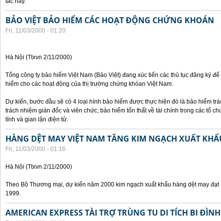
tác này.
BẢO VIỆT BẢO HIỂM CÁC HOẠT ĐỘNG CHỨNG KHOÁN
Fri, 11/03/2000 - 01:20
Hà Nội (Ttxvn 2/11/2000)
Tổng công ty bảo hiểm Việt Nam (Bảo Việt) đang xúc tiến các thủ tục đăng ký để
hiểm cho các hoạt động của thị trường chứng khóan Việt Nam.
Dự kiến, bước đầu sẽ có 4 loại hình bảo hiểm được thực hiện đó là bảo hiểm t
trách nhiệm gián đốc và viên chức; bảo hiểm tổn thất về tài chính trong các tổ c
tính và gian lận điện tử.
HÀNG DỆT MAY VIỆT NAM TĂNG KIM NGẠCH XUẤT KHẨ
Fri, 11/03/2000 - 01:16
Hà Nội (Ttxvn 2/11/2000)
Theo Bộ Thương mại, dự kiến năm 2000 kim ngạch xuất khẩu hàng dệt may đạt 1
1999.
AMERICAN EXPRESS TÀI TRỢ TRÙNG TU DI TÍCH BI ĐÌNH