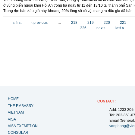
Theo phóng viên TTXVN tại New York, Công ty Butterfield đã tổ chức bán đấu gi
ở vùng biển ngoài khoi Hội An trong ba ngày từ 11 đến 13/10 tại thành phố San F
Trong đợt bán đấu giá này, khoang 20% tổng số cổ vật mang ra đấu giá đã bán
Pages
« first
‹ previous
…
218
219
220
221
226
next ›
last »
HOME
CONTACT
:
THE EMBASSY
Add: 1233 20th
VIETNAM
Tel: 202-861-0
VISA
Email (General,
VISA EXEMPTION
vanphong@vie
CONSULAR