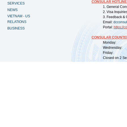
CONSULAR HOTLINE
SERVICES
1. General Con
NEWS
2. Visa Inquiri
VIETNAM - US
3. Feedback & 
RELATIONS
Email:
dcconsu
Portal:
https://
co
BUSINESS
CONSULAR COUNTER
Monday: 09:
Wednesday: 0
Friday: 09:
Closed on 2 Sep