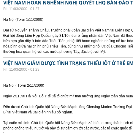
VIỆT NAM HOAN NGHÊNH NGHỊ QUYẾT LHQ BÁN ĐẢO T
Fri, 11/03/2000 - 01:27
Hà Nội (Ttxvn 1/11/2000)
Đại sứ Nguyễn Thành Châu, Trưởng phái đoàn đại diện Việt Nam tại Liên Hợp Qu
Đại hội đồng Liên Hợp Quốc ngày 31/10 nêu rõ rằng nhân dân Việt Nam đã theo
hứa hẹn gần đây ở bán đảo Triều Tiên, nhiệt liệt hoan nghênh những nỗ lực hòa 
hòa bình giữa hai chính phủ Triều Tiên, cũng như những nỗ lực của Chdcnd Triề
thường hóa quan hệ với các nước phương Tây, đặc biệt với Mỹ.
VIỆT NAM GIẢM DƯỢC TÌNH TRẠNG THIẾU IÔT Ở TRẺ E
Fri, 11/03/2000 - 01:23
Hà Nội ( Ttxvn 2/11/2000)
Ngày 2/11, tại Hà Nội, Bộ Y tế đã tổ chức mít tinh hưởng ứng Ngày toàn dân mua
Đến dự có Chủ tịch Quốc hội Nông Đức Mạnh, ông Giersing Morten Trưởng Đại 
Bỉ tại Việt Nam và đại diện nhiều bộ ngành.
Tại cuộc mít tinh, Chủ tịch Quốc hội Nông Đức Mạnh đã biểu dương thành tích c
phòng chống thiếu hụt iốt và bày tỏ sự cảm ơn tới các nước, các tổ chức quốc t