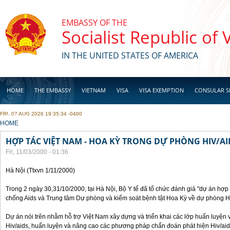
Skip to main content
EMBASSY OF THE
Socialist Republic of
IN THE UNITED STATES OF AMERICA
HOME
THE EMBASSY
VIETNAM
VISA
VISA EXEMPTION
CONSULAR S
FRI, 07 AUG 2026 19:35:34 -0400
BUSINESS
YOU ARE HERE
HOME
HỢP TÁC VIỆT NAM - HOA KỲ TRONG DỰ PHÒNG HIV/AI
Fri, 11/03/2000 - 01:36
Hà Nội (Ttxvn 1/11/2000)
Trong 2 ngày 30,31/10/2000, tại Hà Nội, Bộ Y tế đã tổ chức đánh giá "dự án hợ
chống Aids và Trung tâm Dự phòng và kiểm soát bệnh tật Hoa Kỳ về dự phòng H
Dự án nói trên nhằm hỗ trợ Việt Nam xây dựng và triển khai các lớp huấn luyện 
Hiv/aids, huấn luyện và nâng cao các phương pháp chẩn đoán phát hiện Hiv/aid