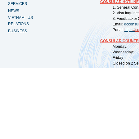
CONSULAR HOTLINE
SERVICES
1. General Con
NEWS
2. Visa Inquiri
VIETNAM - US
3. Feedback & 
RELATIONS
Email:
dcconsu
Portal:
https://
co
BUSINESS
CONSULAR COUNTER
Monday: 09:
Wednesday: 0
Friday: 09:
Closed on 2 Sep