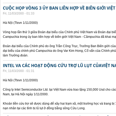
CUỘC HỌP VÒNG 3 ỦY BAN LIÊN HỢP VỀ BIÊN GIỚI VIỆ
Fri, 11/03/2000 - 01:33
Hà Nội (Ttxvn 1/11/2000)
Vòng họp lần thứ 3 giữa Đoàn đại biểu của Chính phủ Việt Nam và Đoàn đại bi
Campuchia trong ủy ban liên hợp về biên giới Việt Nam - Cămpuchia đã khai mạ
Đoàn đại biểu của Chính phủ do ông Trần Công Trục, Trưởng Ban Biên giới c
đại biểu của chính phủ Campuchia do ông Var Kim Hong, Cố vấn của Chính phủ 
làm Trưởng đoàn.
INTEL VA CÁC HOẠT DỘNG CỨU TRỢ LŨ LỤT CỦAVIỆT 
Fri, 11/03/2000 - 01:31
Hà Nội (Ttxvn 1/11/2000)
Công ty Intel Semiconductor Ltd. tại Việt Nam vừa trao tặng 150,000 Usd cho các 
Nam, tại Hà Nội ngày 1/11/2000.
Khoản tiền cứu trợ sẽ được dùng để xây hai trạm xã, một trường học và trang bị
nạn nhân tại các tỉnh bị lũ lụt ở đồng bằng sông Cửu Long.