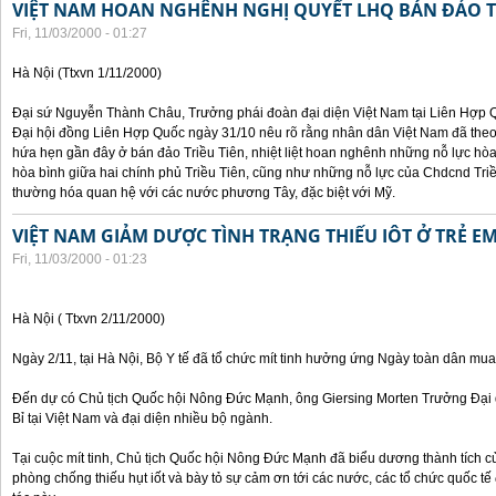
VIỆT NAM HOAN NGHÊNH NGHỊ QUYẾT LHQ BÁN ĐẢO T
Fri, 11/03/2000 - 01:27
Hà Nội (Ttxvn 1/11/2000)
Đại sứ Nguyễn Thành Châu, Trưởng phái đoàn đại diện Việt Nam tại Liên Hợp Qu
Đại hội đồng Liên Hợp Quốc ngày 31/10 nêu rõ rằng nhân dân Việt Nam đã theo
hứa hẹn gần đây ở bán đảo Triều Tiên, nhiệt liệt hoan nghênh những nỗ lực hòa 
hòa bình giữa hai chính phủ Triều Tiên, cũng như những nỗ lực của Chdcnd Triề
thường hóa quan hệ với các nước phương Tây, đặc biệt với Mỹ.
VIỆT NAM GIẢM DƯỢC TÌNH TRẠNG THIẾU IÔT Ở TRẺ E
Fri, 11/03/2000 - 01:23
Hà Nội ( Ttxvn 2/11/2000)
Ngày 2/11, tại Hà Nội, Bộ Y tế đã tổ chức mít tinh hưởng ứng Ngày toàn dân mua
Đến dự có Chủ tịch Quốc hội Nông Đức Mạnh, ông Giersing Morten Trưởng Đại 
Bỉ tại Việt Nam và đại diện nhiều bộ ngành.
Tại cuộc mít tinh, Chủ tịch Quốc hội Nông Đức Mạnh đã biểu dương thành tích c
phòng chống thiếu hụt iốt và bày tỏ sự cảm ơn tới các nước, các tổ chức quốc t