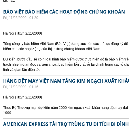
tác này.
BẢO VIỆT BẢO HIỂM CÁC HOẠT ĐỘNG CHỨNG KHOÁN
Fri, 11/03/2000 - 01:20
Hà Nội (Ttxvn 2/11/2000)
Tổng công ty bảo hiểm Việt Nam (Bảo Việt) đang xúc tiến các thủ tục đăng ký để
hiểm cho các hoạt động của thị trường chứng khóan Việt Nam.
Dự kiến, bước đầu sẽ có 4 loại hình bảo hiểm được thực hiện đó là bảo hiểm t
trách nhiệm gián đốc và viên chức; bảo hiểm tổn thất về tài chính trong các tổ c
tính và gian lận điện tử.
HÀNG DỆT MAY VIỆT NAM TĂNG KIM NGẠCH XUẤT KHẨ
Fri, 11/03/2000 - 01:16
Hà Nội (Ttxvn 2/11/2000)
Theo Bộ Thương mại, dự kiến năm 2000 kim ngạch xuất khẩu hàng dệt may đạt 1
1999.
AMERICAN EXPRESS TÀI TRỢ TRÙNG TU DI TÍCH BI ĐÌNH