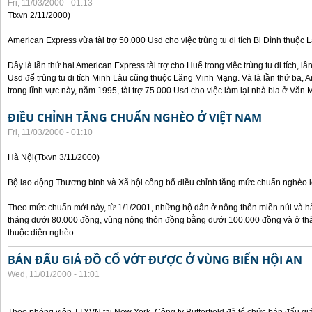
Fri, 11/03/2000 - 01:13
Ttxvn 2/11/2000)
American Express vừa tài trợ 50.000 Usd cho việc trùng tu di tích Bi Đình thuộc
Đây là lần thứ hai American Express tài trợ cho Huế trong việc trùng tu di tích, l
Usd để trùng tu di tích Minh Lâu cũng thuộc Lăng Minh Mạng. Và là lần thứ ba, A
trong lĩnh vực này, năm 1995, tài trợ 75.000 Usd cho việc làm lại nhà bia ở Văn
ĐIỀU CHỈNH TĂNG CHUẨN NGHÈO Ở VIỆT NAM
Fri, 11/03/2000 - 01:10
Hà Nội(Ttxvn 3/11/2000)
Bộ lao động Thương binh và Xã hội công bố điều chỉnh tăng mức chuẩn nghèo lê
Theo mức chuẩn mới này, từ 1/1/2001, những hộ dân ở nông thôn miền núi và h
tháng dưới 80.000 đồng, vùng nông thôn đồng bằng dưới 100.000 đồng và ở th
thuộc diện nghèo.
BÁN ĐẤU GIÁ ĐỒ CỔ VỚT ĐƯỢC Ở VÙNG BIỂN HỘI AN
Wed, 11/01/2000 - 11:01