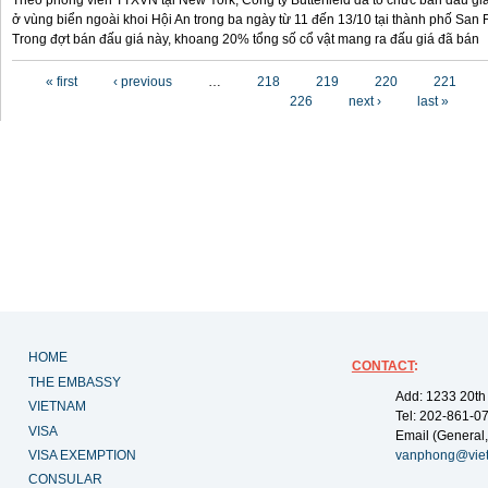
Theo phóng viên TTXVN tại New York, Công ty Butterfield đã tổ chức bán đấu gi
ở vùng biển ngoài khoi Hội An trong ba ngày từ 11 đến 13/10 tại thành phố San F
Trong đợt bán đấu giá này, khoang 20% tổng số cổ vật mang ra đấu giá đã bán
Pages
« first
‹ previous
…
218
219
220
221
226
next ›
last »
HOME
CONTACT
:
THE EMBASSY
Add: 1233 20th
VIETNAM
Tel: 202-861-0
VISA
Email (General,
VISA EXEMPTION
vanphong@vie
CONSULAR