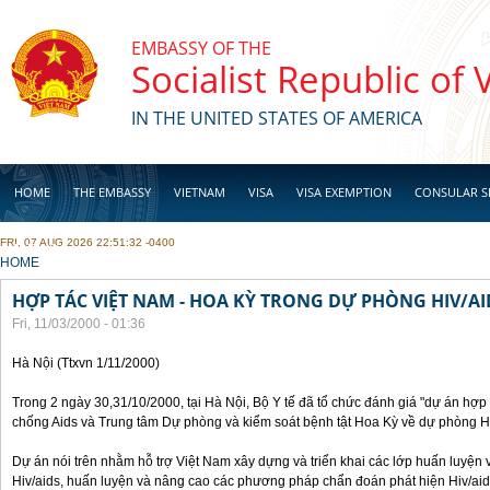
Skip to main content
EMBASSY OF THE
Socialist Republic of
IN THE UNITED STATES OF AMERICA
HOME
THE EMBASSY
VIETNAM
VISA
VISA EXEMPTION
CONSULAR S
FRI, 07 AUG 2026 22:51:32 -0400
BUSINESS
YOU ARE HERE
HOME
HỢP TÁC VIỆT NAM - HOA KỲ TRONG DỰ PHÒNG HIV/AI
Fri, 11/03/2000 - 01:36
Hà Nội (Ttxvn 1/11/2000)
Trong 2 ngày 30,31/10/2000, tại Hà Nội, Bộ Y tế đã tổ chức đánh giá "dự án hợ
chống Aids và Trung tâm Dự phòng và kiểm soát bệnh tật Hoa Kỳ về dự phòng H
Dự án nói trên nhằm hỗ trợ Việt Nam xây dựng và triển khai các lớp huấn luyện 
Hiv/aids, huấn luyện và nâng cao các phương pháp chẩn đoán phát hiện Hiv/aid