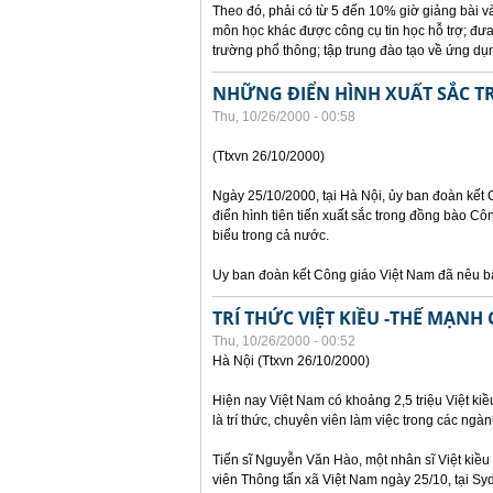
Theo đó, phải có từ 5 đến 10% giờ giảng bài v
môn học khác được công cụ tin học hỗ trợ; đưa
trường phổ thông; tập trung đào tạo về ứng d
NHỮNG ĐIỂN HÌNH XUẤT SẮC 
Thu, 10/26/2000 - 00:58
(Ttxvn 26/10/2000)
Ngày 25/10/2000, tại Hà Nội, ủy ban đoàn kết
điển hình tiên tiến xuất sắc trong đồng bào Côn
biểu trong cả nước.
Uy ban đoàn kết Công giáo Việt Nam đã nêu b
TRÍ THỨC VIỆT KIỀU -THẾ MẠNH
Thu, 10/26/2000 - 00:52
Hà Nội (Ttxvn 26/10/2000)
Hiện nay Việt Nam có khoảng 2,5 triệu Việt kiề
là trí thức, chuyên viên làm việc trong các ngàn
Tiến sĩ Nguyễn Văn Hào, một nhân sĩ Việt kiều 
viên Thông tấn xã Việt Nam ngày 25/10, tại Sy