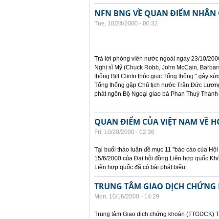
NFN BNG VỀ QUAN ĐIỂM NHÂN 
Tue, 10/24/2000 - 00:32
Trả lời phóng viên nước ngoài ngày 23/10/200
Nghị sĩ Mỹ (Chuck Robb, John McCain, Barbars
thống Bill Clintn thúc giục Tổng thống " gây sức
Tổng thống gặp Chủ tịch nước Trần Đức Lương
phát ngôn Bộ Ngoại giao bà Phan Thuý Thanh 
QUAN ĐIỂM CỦA VIỆT NAM VỀ 
Fri, 10/20/2000 - 02:36
Tại buổi thảo luận đề mục 11 "báo cáo của Hội
15/6/2000 của Đại hội đồng Liên hợp quốc Kh
Liên hợp quốc đã có bài phát biểu.
TRUNG TÂM GIAO DỊCH CHỨNG 
Mon, 10/16/2000 - 14:29
Trung tâm Giao dịch chứng khoán (TTGDCK) T