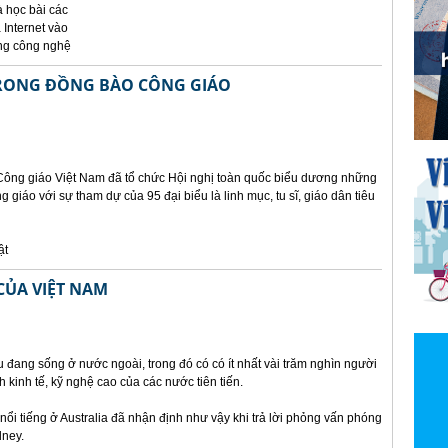
à học bài các
 Internet vào
ụng công nghệ
TRONG ĐỒNG BÀO CÔNG GIÁO
 Công giáo Việt Nam đã tổ chức Hội nghị toàn quốc biểu dương những
g giáo với sự tham dự của 95 đại biểu là linh mục, tu sĩ, giáo dân tiêu
ật
 CỦA VIỆT NAM
u đang sống ở nước ngoài, trong đó có có ít nhất vài trăm nghìn người
h kinh tế, kỹ nghệ cao của các nước tiên tiến.
nổi tiếng ở Australia đã nhận định như vậy khi trả lời phỏng vấn phóng
dney.