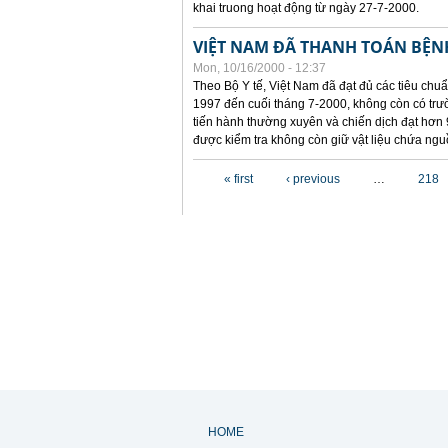
khai truong hoạt động từ ngày 27-7-2000.
VIỆT NAM ĐÃ THANH TOÁN BỆNH
Mon, 10/16/2000 - 12:37
Theo Bộ Y tế, Việt Nam đã đạt đủ các tiêu chuẩn
1997 đến cuối tháng 7-2000, không còn có trườ
tiến hành thường xuyên và chiến dịch đạt hơn 
được kiểm tra không còn giữ vật liệu chứa nguồ
Pages
« first
‹ previous
…
218
HOME