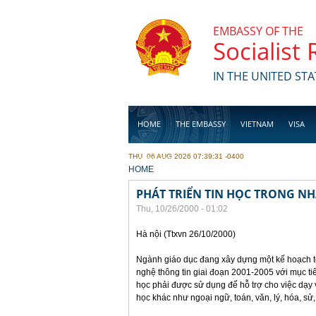
Skip to main content
EMBASSY OF THE
Socialist
IN THE UNITED STA
HOME
THE EMBASSY
VIETNAM
VISA
THU, 06 AUG 2026 07:39:31 -0400
BUSINESS
YOU ARE HERE
HOME
PHÁT TRIỂN TIN HỌC TRONG N
Thu, 10/26/2000 - 01:02
Hà nội (Ttxvn 26/10/2000)
Ngành giáo dục đang xây dựng một kế hoạch t
nghệ thông tin giai đoạn 2001-2005 với mục ti
học phải được sử dụng để hỗ trợ cho việc dạy
học khác như ngoại ngữ, toán, văn, lý, hóa, sử,