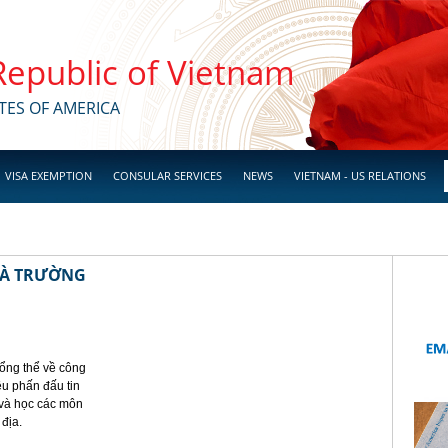
 Republic of Vietnam
TES OF AMERICA
VISA EXEMPTION
CONSULAR SERVICES
NEWS
VIETNAM - US RELATIONS
HÀ TRƯỜNG
ổng thể về công
êu phấn đấu tin
 và học các môn
 địa.