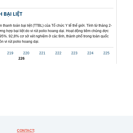
 BẠI LIỆT
 thanh toán bại liệt (TTBL) của Tổ chức Y tế thế giới. Tính từ tháng 2-
ng hợp bại liệt do vi rút polio hoang dại. Hoạt động tiêm chủng đợc
95%. 92,8% cơ sở xét nghiệm ở các tỉnh, thành phố trong toàn quốc
n vi rút polio hoang dại.
219
220
221
222
223
224
225
226
CONTACT
: