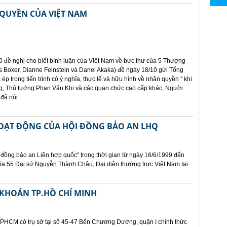
QUYỀN CỦA VIỆT NAM
0 đề nghị cho biết bình luận của Việt Nam về bức thư của 5 Thượng
 Boxer, Dianne Feinstein và Danel Akaka) đề ngày 18/10 gửi Tổng
 ép trong tiến trình có ý nghĩa, thực tế và hữu hình về nhân quyền " khi
, Thủ tướng Phan Văn Khi và các quan chức cao cấp khác, Người
đã nói :
HOẠT ĐỘNG CỦA HỘI ĐỒNG BẢO AN LHQ
 đồng bảo an Liên hợp quốc" trong thời gian từ ngày 16/6/1999 đến
óa 55 Đại sứ Nguyễn Thành Châu, Đại diện thường trực Việt Nam tại
KHOÁN TP.HỒ CHÍ MINH
PHCM có trụ sở tại số 45-47 Bến Chương Dương, quận I chính thức