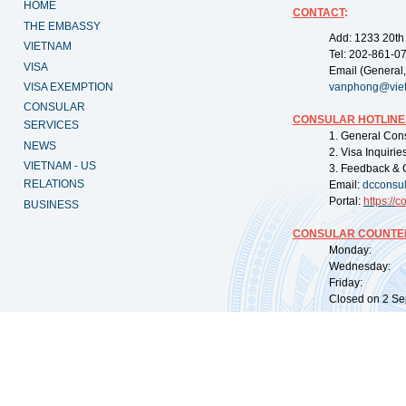
HOME
CONTACT
:
THE EMBASSY
Add: 1233 20th
VIETNAM
Tel: 202-861-0
VISA
Email (General,
VISA EXEMPTION
vanphong@vie
CONSULAR
CONSULAR HOTLINE
SERVICES
1. General Con
NEWS
2. Visa Inquiri
VIETNAM - US
3. Feedback & 
RELATIONS
Email:
dcconsu
Portal:
https://
co
BUSINESS
CONSULAR COUNTER
Monday: 09:
Wednesday: 0
Friday: 09:
Closed on 2 Sep