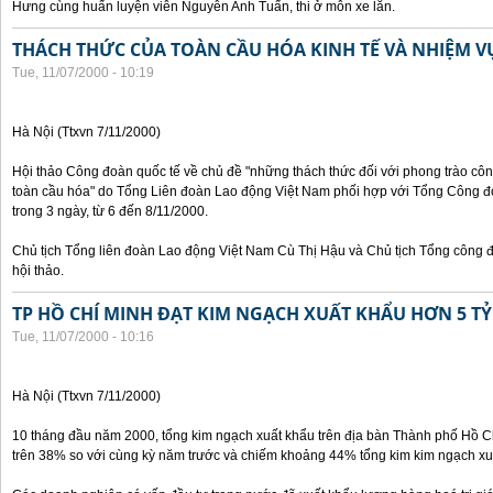
Hưng cùng huấn luyện viên Nguyễn Anh Tuấn, thi ở môn xe lăn.
THÁCH THỨC CỦA TOÀN CẦU HÓA KINH TẾ VÀ NHIỆM 
Tue, 11/07/2000 - 10:19
Hà Nội (Ttxvn 7/11/2000)
Hội thảo Công đoàn quốc tế về chủ đề "những thách thức đối với phong trào công
toàn cầu hóa" do Tổng Liên đoàn Lao động Việt Nam phối hợp với Tổng Công đ
trong 3 ngày, từ 6 đến 8/11/2000.
Chủ tịch Tổng liên đoàn Lao động Việt Nam Cù Thị Hậu và Chủ tịch Tổng công 
hội thảo.
TP HỒ CHÍ MINH ĐẠT KIM NGẠCH XUẤT KHẨU HƠN 5 TỶ
Tue, 11/07/2000 - 10:16
Hà Nội (Ttxvn 7/11/2000)
10 tháng đầu năm 2000, tổng kim ngạch xuất khẩu trên địa bàn Thành phố Hồ Ch
trên 38% so với cùng kỳ năm trước và chiếm khoảng 44% tổng kim kim ngạch xu