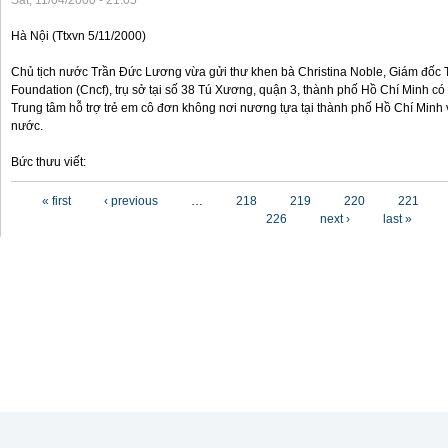
Sat, 11/04/2000 - 21:05
Hà Nội (Ttxvn 5/11/2000)
Chủ tịch nước Trần Đức Lương vừa gửi thư khen bà Christina Noble, Giám đốc T
Foundation (Cncf), trụ sở tại số 38 Tú Xương, quận 3, thành phố Hồ Chí Minh có
Trung tâm hỗ trợ trẻ em cô đơn không nơi nương tựa tại thành phố Hồ Chí Minh v
nước.
Bức thưu viết:
Pages
« first
‹ previous
…
218
219
220
221
226
next ›
last »