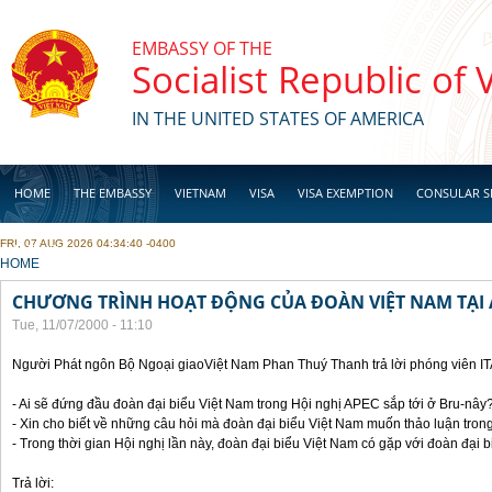
Skip to main content
EMBASSY OF THE
Socialist Republic of
IN THE UNITED STATES OF AMERICA
HOME
THE EMBASSY
VIETNAM
VISA
VISA EXEMPTION
CONSULAR S
FRI, 07 AUG 2026 04:34:40 -0400
BUSINESS
YOU ARE HERE
HOME
CHƯƠNG TRÌNH HOẠT ĐỘNG CỦA ĐOÀN VIỆT NAM TẠI 
Tue, 11/07/2000 - 11:10
Người Phát ngôn Bộ Ngoại giaoViệt Nam Phan Thuý Thanh trả lời phóng viên I
- Ai sẽ đứng đầu đoàn đại biểu Việt Nam trong Hội nghị APEC sắp tới ở Bru-nây
- Xin cho biết về những câu hỏi mà đoàn đại biểu Việt Nam muốn thảo luận tron
- Trong thời gian Hội nghị lần này, đoàn đại biểu Việt Nam có gặp với đoàn đại
Trả lời: