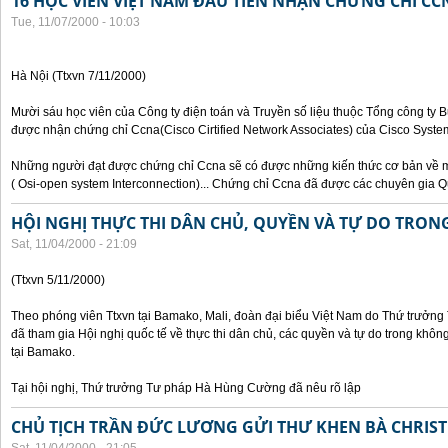
16 HỌC VIÊN VIỆT NAM ĐẦU TIÊN NHẬN CHỨNG CHỈ CC
Tue, 11/07/2000 - 10:03
Hà Nội (Ttxvn 7/11/2000)
Mười sáu học viên của Công ty điện toán và Truyền số liệu thuộc Tổng công ty 
được nhận chứng chỉ Ccna(Cisco Cirtified Network Associates) của Cisco System
Những người đạt được chứng chỉ Ccna sẽ có được những kiến thức cơ bản về m
( Osi-open system Interconnection)... Chứng chỉ Ccna đã được các chuyên gia Q
HỘI NGHỊ THỰC THI DÂN CHỦ, QUYỀN VÀ TỰ DO TRO
Sat, 11/04/2000 - 21:09
(Ttxvn 5/11/2000)
Theo phóng viên Ttxvn tại Bamako, Mali, đoàn đại biểu Việt Nam do Thứ trưở
đã tham gia Hội nghị quốc tế về thực thi dân chủ, các quyền và tự do trong kh
tại Bamako.
Tại hội nghị, Thứ trưởng Tư pháp Hà Hùng Cường đã nêu rõ lập
CHỦ TỊCH TRẦN ĐỨC LƯƠNG GỬI THƯ KHEN BÀ CHRIS