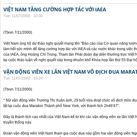
VIỆT NAM TĂNG CƯỜNG HỢP TÁC VỚI IAEA
Tue, 11/07/2000 - 10:30
(Ttxvn 7/11/2000)
Việt Nam ủng hộ dự thảo nghị quyết mang tên "Báo cáo của Cơ quan năng lượng 
làm hết sức mình để tăng cường hợp tác với IAEA và các nước khác trong việc t
của IAEA, ông Hoàng Chí Trung, Tham tán Phái đoàn đại diện thường trực Việt 
tại cuộc thảo luận về nghị quyết này trong khuôn khổ Khóa họp lần thứ 55 Đại h
VẬN ĐỘNG VIÊN XE LĂN VIỆT NAM VÔ ĐỊCH ĐUA MARA
Tue, 11/07/2000 - 10:24
(Ttxvn 7/11/2000)
* Nữ vận động viên Trương Thị Xuân ánh, 29 tuổi vừa đoạt chức vô địch môn đu
tật tại cuộc đua Maraton Thành phố New York, với thành tích 2h46'47".
Đây là thành tích cao nhất của Việt Nam kể từ khi các vận động viên xe lăn Việ
truyền thống này.
Đoàn vận động viên Việt Nam tham gia cuộc đua này gồm hai vận động viên N