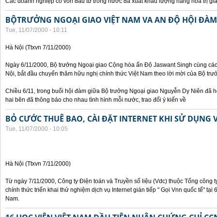
Các doanh nghiệp có vốn đầu tư trong nước đã xuất khẩu lượng hàng hoá trị giá
BỘTRƯỞNG NGOẠI GIAO VIỆT NAM VA AN ĐỘ HỘI ĐÀM
Tue, 11/07/2000 - 10:11
Hà Nội (Ttxvn 7/11/2000)
Ngày 6/11/2000, Bộ trưởng Ngoại giao Cộng hòa ấn Độ Jaswant Singh cùng các 
Nội, bắt đầu chuyến thăm hữu nghị chính thức Việt Nam theo lời mời của Bộ tr
Chiều 6/11, trong buổi hội đàm giữa Bộ trưởng Ngoại giao Nguyễn Dy Niên đã h
hai bên đã thông báo cho nhau tình hình mỗi nước, trao đổi ý kiến về
BỎ CƯỚC THUÊ BAO, CÀI ĐẶT INTERNET KHI SỬ DỤNG 
Tue, 11/07/2000 - 10:05
Hà Nội (Ttxvn 7/11/2000)
Từ ngày 7/11/2000, Công ty Điện toán và Truyền số liệu (Vdc) thuộc Tổng công 
chính thức triển khai thử nghiệm dịch vụ Internet gián tiếp " Gọi Vnn quốc tế" tại
Nam.