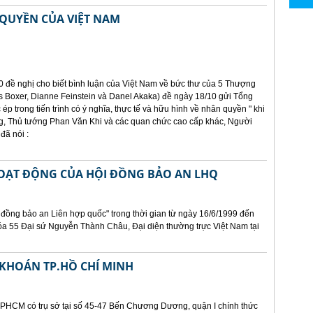
QUYỀN CỦA VIỆT NAM
0 đề nghị cho biết bình luận của Việt Nam về bức thư của 5 Thượng
 Boxer, Dianne Feinstein và Danel Akaka) đề ngày 18/10 gửi Tổng
 ép trong tiến trình có ý nghĩa, thực tế và hữu hình về nhân quyền " khi
, Thủ tướng Phan Văn Khi và các quan chức cao cấp khác, Người
đã nói :
HOẠT ĐỘNG CỦA HỘI ĐỒNG BẢO AN LHQ
 đồng bảo an Liên hợp quốc" trong thời gian từ ngày 16/6/1999 đến
óa 55 Đại sứ Nguyễn Thành Châu, Đại diện thường trực Việt Nam tại
KHOÁN TP.HỒ CHÍ MINH
PHCM có trụ sở tại số 45-47 Bến Chương Dương, quận I chính thức