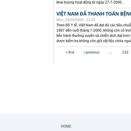
khai truong hoạt động từ ngày 27-7-2000.
VIỆT NAM ĐÃ THANH TOÁN BỆNH
Mon, 10/16/2000 - 12:37
Theo Bộ Y tế, Việt Nam đã đạt đủ các tiêu chuẩn
1997 đến cuối tháng 7-2000, không còn có trườ
tiến hành thường xuyên và chiến dịch đạt hơn 
được kiểm tra không còn giữ vật liệu chứa nguồ
Pages
« first
‹ previous
…
218
HOME