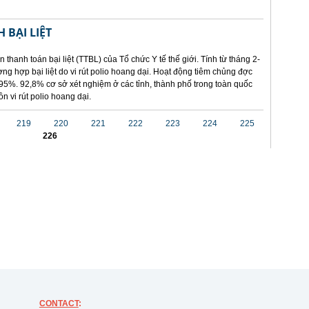
 BẠI LIỆT
 thanh toán bại liệt (TTBL) của Tổ chức Y tế thế giới. Tính từ tháng 2-
ng hợp bại liệt do vi rút polio hoang dại. Hoạt động tiêm chủng đợc
95%. 92,8% cơ sở xét nghiệm ở các tỉnh, thành phố trong toàn quốc
n vi rút polio hoang dại.
219
220
221
222
223
224
225
226
CONTACT
: