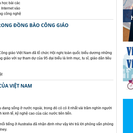
à học bài các
 Internet vào
ụng công nghệ
TRONG ĐỒNG BÀO CÔNG GIÁO
 Công giáo Việt Nam đã tổ chức Hội nghị toàn quốc biểu dương những
g giáo với sự tham dự của 95 đại biểu là linh mục, tu sĩ, giáo dân tiêu
ật
 CỦA VIỆT NAM
u đang sống ở nước ngoài, trong đó có có ít nhất vài trăm nghìn người
h kinh tế, kỹ nghệ cao của các nước tiên tiến.
nổi tiếng ở Australia đã nhận định như vậy khi trả lời phỏng vấn phóng
dney.