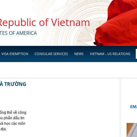
 Republic of Vietnam
TES OF AMERICA
VISA EXEMPTION
CONSULAR SERVICES
NEWS
VIETNAM - US RELATIONS
HÀ TRƯỜNG
ổng thể về công
êu phấn đấu tin
 và học các môn
 địa.