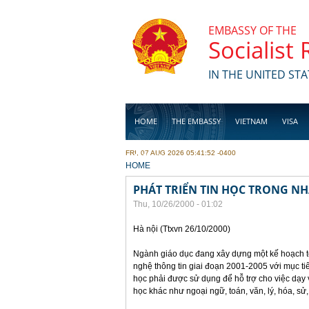
Skip to main content
EMBASSY OF THE
Socialist
IN THE UNITED STA
HOME
THE EMBASSY
VIETNAM
VISA
FRI, 07 AUG 2026 05:41:52 -0400
BUSINESS
YOU ARE HERE
HOME
PHÁT TRIỂN TIN HỌC TRONG N
Thu, 10/26/2000 - 01:02
Hà nội (Ttxvn 26/10/2000)
Ngành giáo dục đang xây dựng một kế hoạch t
nghệ thông tin giai đoạn 2001-2005 với mục ti
học phải được sử dụng để hỗ trợ cho việc dạy
học khác như ngoại ngữ, toán, văn, lý, hóa, sử,