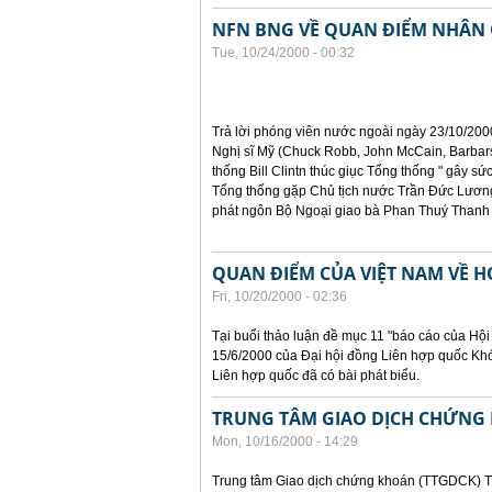
NFN BNG VỀ QUAN ĐIỂM NHÂN 
Tue, 10/24/2000 - 00:32
Trả lời phóng viên nước ngoài ngày 23/10/200
Nghị sĩ Mỹ (Chuck Robb, John McCain, Barbars
thống Bill Clintn thúc giục Tổng thống " gây sức
Tổng thống gặp Chủ tịch nước Trần Đức Lương
phát ngôn Bộ Ngoại giao bà Phan Thuý Thanh 
QUAN ĐIỂM CỦA VIỆT NAM VỀ 
Fri, 10/20/2000 - 02:36
Tại buổi thảo luận đề mục 11 "báo cáo của Hội
15/6/2000 của Đại hội đồng Liên hợp quốc Kh
Liên hợp quốc đã có bài phát biểu.
TRUNG TÂM GIAO DỊCH CHỨNG 
Mon, 10/16/2000 - 14:29
Trung tâm Giao dịch chứng khoán (TTGDCK) T