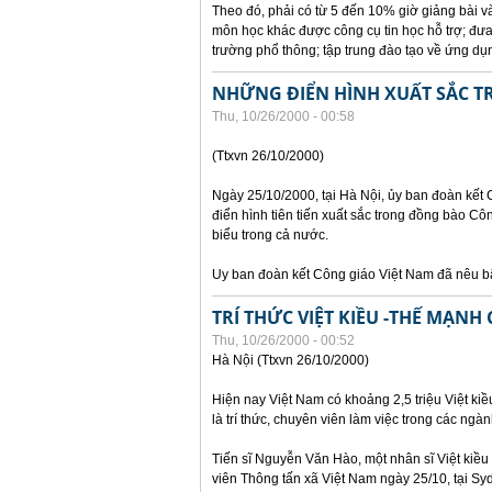
Theo đó, phải có từ 5 đến 10% giờ giảng bài v
môn học khác được công cụ tin học hỗ trợ; đưa
trường phổ thông; tập trung đào tạo về ứng d
NHỮNG ĐIỂN HÌNH XUẤT SẮC 
Thu, 10/26/2000 - 00:58
(Ttxvn 26/10/2000)
Ngày 25/10/2000, tại Hà Nội, ủy ban đoàn kết
điển hình tiên tiến xuất sắc trong đồng bào Côn
biểu trong cả nước.
Uy ban đoàn kết Công giáo Việt Nam đã nêu b
TRÍ THỨC VIỆT KIỀU -THẾ MẠNH
Thu, 10/26/2000 - 00:52
Hà Nội (Ttxvn 26/10/2000)
Hiện nay Việt Nam có khoảng 2,5 triệu Việt kiề
là trí thức, chuyên viên làm việc trong các ngàn
Tiến sĩ Nguyễn Văn Hào, một nhân sĩ Việt kiều 
viên Thông tấn xã Việt Nam ngày 25/10, tại Sy