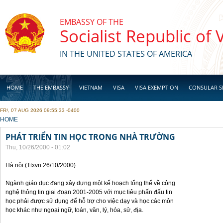
Skip to main content
EMBASSY OF THE
Socialist Republic of
IN THE UNITED STATES OF AMERICA
HOME
THE EMBASSY
VIETNAM
VISA
VISA EXEMPTION
CONSULAR S
FRI, 07 AUG 2026 09:55:33 -0400
BUSINESS
YOU ARE HERE
HOME
PHÁT TRIỂN TIN HỌC TRONG NHÀ TRƯỜNG
Thu, 10/26/2000 - 01:02
Hà nội (Ttxvn 26/10/2000)
Ngành giáo dục đang xây dựng một kế hoạch tổng thể về công
nghệ thông tin giai đoạn 2001-2005 với mục tiêu phấn đấu tin
học phải được sử dụng để hỗ trợ cho việc dạy và học các môn
học khác như ngoại ngữ, toán, văn, lý, hóa, sử, địa.