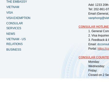
THE EMBASSY
Add: 1233 20th
VIETNAM
Tel: 202-861-0
VISA
Email (General,
VISA EXEMPTION
vanphong@vie
CONSULAR
CONSULAR HOTLINE
SERVICES
1. General Con
NEWS
2. Visa Inquiri
VIETNAM - US
3. Feedback & 
RELATIONS
Email:
dcconsu
Portal:
https://
co
BUSINESS
CONSULAR COUNTER
Monday: 09:
Wednesday: 0
Friday: 09:
Closed on 2 Sep