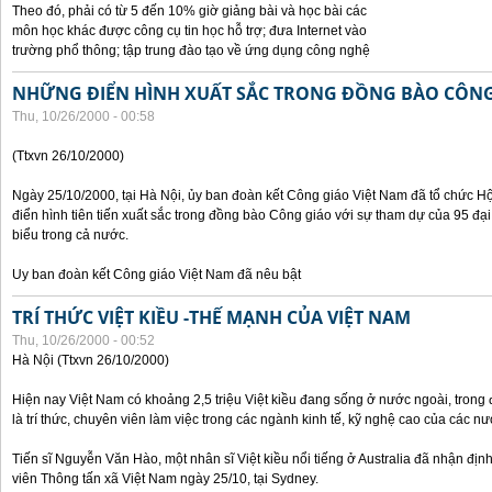
Theo đó, phải có từ 5 đến 10% giờ giảng bài và học bài các
môn học khác được công cụ tin học hỗ trợ; đưa Internet vào
trường phổ thông; tập trung đào tạo về ứng dụng công nghệ
NHỮNG ĐIỂN HÌNH XUẤT SẮC TRONG ĐỒNG BÀO CÔNG
Thu, 10/26/2000 - 00:58
(Ttxvn 26/10/2000)
Ngày 25/10/2000, tại Hà Nội, ủy ban đoàn kết Công giáo Việt Nam đã tổ chức H
điển hình tiên tiến xuất sắc trong đồng bào Công giáo với sự tham dự của 95 đại b
biểu trong cả nước.
Uy ban đoàn kết Công giáo Việt Nam đã nêu bật
TRÍ THỨC VIỆT KIỀU -THẾ MẠNH CỦA VIỆT NAM
Thu, 10/26/2000 - 00:52
Hà Nội (Ttxvn 26/10/2000)
Hiện nay Việt Nam có khoảng 2,5 triệu Việt kiều đang sống ở nước ngoài, trong đ
là trí thức, chuyên viên làm việc trong các ngành kinh tế, kỹ nghệ cao của các nướ
Tiến sĩ Nguyễn Văn Hào, một nhân sĩ Việt kiều nổi tiếng ở Australia đã nhận địn
viên Thông tấn xã Việt Nam ngày 25/10, tại Sydney.