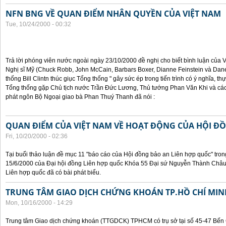
NFN BNG VỀ QUAN ĐIỂM NHÂN QUYỀN CỦA VIỆT NAM
Tue, 10/24/2000 - 00:32
Trả lời phóng viên nước ngoài ngày 23/10/2000 đề nghị cho biết bình luận của
Nghị sĩ Mỹ (Chuck Robb, John McCain, Barbars Boxer, Dianne Feinstein và Dan
thống Bill Clintn thúc giục Tổng thống " gây sức ép trong tiến trình có ý nghĩa, t
Tổng thống gặp Chủ tịch nước Trần Đức Lương, Thủ tướng Phan Văn Khi và cá
phát ngôn Bộ Ngoại giao bà Phan Thuý Thanh đã nói :
QUAN ĐIỂM CỦA VIỆT NAM VỀ HOẠT ĐỘNG CỦA HỘI Đ
Fri, 10/20/2000 - 02:36
Tại buổi thảo luận đề mục 11 "báo cáo của Hội đồng bảo an Liên hợp quốc" tron
15/6/2000 của Đại hội đồng Liên hợp quốc Khóa 55 Đại sứ Nguyễn Thành Châu, 
Liên hợp quốc đã có bài phát biểu.
TRUNG TÂM GIAO DỊCH CHỨNG KHOÁN TP.HỒ CHÍ MIN
Mon, 10/16/2000 - 14:29
Trung tâm Giao dịch chứng khoán (TTGDCK) TPHCM có trụ sở tại số 45-47 Bến