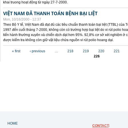
khai truong hoạt động từ ngày 27-7-2000.
VIỆT NAM ĐÃ THANH TOÁN BỆNH BẠI LIỆT
Mon, 10/16/2000 - 12:37
Theo Bộ Y tế, Việt Nam đã đạt đủ các tiêu chuẩn thanh toán bại liệt (TTBL) của Tổ
1997 đến cuối tháng 7-2000, không còn có trường hợp bại liệt do vi rút polio h
tiến hành thường xuyên và chiến dịch đạt hơn 95%. 92,8% cơ sở xét nghiệm ở cá
được kiểm tra không còn giữ vật liệu chứa nguồn vi rút polio hoang dại.
Pages
« first
‹ previous
…
218
219
220
221
226
HOME
CONTACT
: