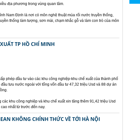
iều địa phương trong vùng quan tâm.
nh Nam Định là nơi có môn nghệ thuật múa rối nước truyền thống,
truyền thống làm tượng, sơn mài, chạm khắc gỗ và làm con trò của môn
XUẤT TP HỒ CHÍ MINH
cấp phép đầu tư vào các khu công nghiệp-khu chế xuất của thành phố
 đầu tưu nước ngoài với tổng vốn đầu tư 47,32 triệu Usd và 88 dự án
đồng.
g các khu công nghiệp và khu chế xuất xin tăng thêm 91,42 triệu Usd
 cao nhất từ trước đến nay.
SEAN KHÔNG CHÍNH THỨC VỀ TỚI HÀ NỘI