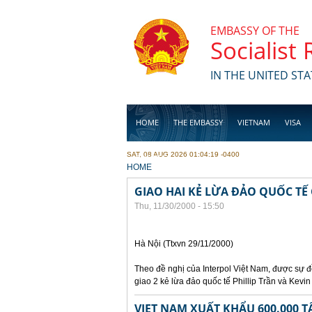
Skip to main content
EMBASSY OF THE
Socialist
IN THE UNITED STA
HOME
THE EMBASSY
VIETNAM
VISA
SAT, 08 AUG 2026 01:04:19 -0400
BUSINESS
YOU ARE HERE
HOME
GIAO HAI KẺ LỪA ĐẢO QUỐC TẾ
Thu, 11/30/2000 - 15:50
Hà Nội (Ttxvn 29/11/2000)
Theo đề nghị của Interpol Việt Nam, được sự
giao 2 kẻ lừa đảo quốc tế Phillip Trần và Kev
VIET NAM XUẤT KHẨU 600.000 T