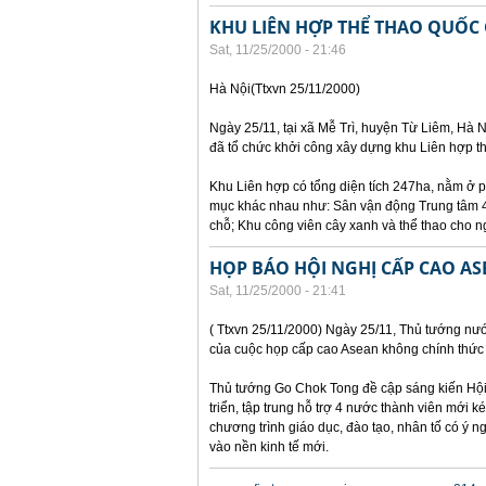
KHU LIÊN HỢP THỂ THAO QUỐC
Sat, 11/25/2000 - 21:46
Hà Nội(Ttxvn 25/11/2000)
Ngày 25/11, tại xã Mễ Trì, huyện Từ Liêm, Hà N
đã tổ chức khởi công xây dựng khu Liên hợp th
Khu Liên hợp có tổng diện tích 247ha, nằm ở p
mục khác nhau như: Sân vận động Trung tâm 40
chỗ; Khu công viên cây xanh và thể thao cho n
HỌP BÁO HỘI NGHỊ CẤP CAO A
Sat, 11/25/2000 - 21:41
( Ttxvn 25/11/2000) Ngày 25/11, Thủ tướng nư
của cuộc họp cấp cao Asean không chính thức 
Thủ tướng Go Chok Tong đề cập sáng kiến Hội 
triển, tập trung hỗ trợ 4 nước thành viên mới 
chương trình giáo dục, đào tạo, nhân tố có ý
vào nền kinh tế mới.
Pages