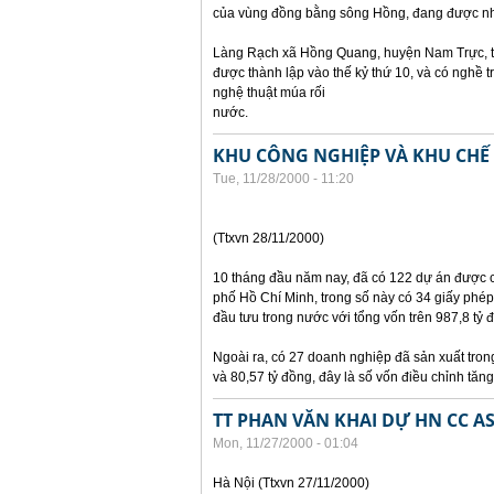
của vùng đồng bằng sông Hồng, đang được nh
Làng Rạch xã Hồng Quang, huyện Nam Trực, tỉ
được thành lập vào thế kỷ thứ 10, và có nghề 
nghệ thuật múa rối
nước.
KHU CÔNG NGHIỆP VÀ KHU CHẾ 
Tue, 11/28/2000 - 11:20
(Ttxvn 28/11/2000)
10 tháng đầu năm nay, đã có 122 dự án được 
phố Hồ Chí Minh, trong số này có 34 giấy phép
đầu tưu trong nước với tổng vốn trên 987,8 tỷ 
Ngoài ra, có 27 doanh nghiệp đã sản xuất tron
và 80,57 tỷ đồng, đây là số vốn điều chỉnh tăng
TT PHAN VĂN KHAI DỰ HN CC A
Mon, 11/27/2000 - 01:04
Hà Nội (Ttxvn 27/11/2000)