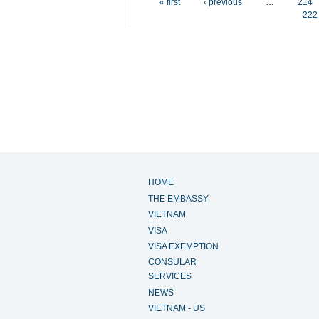
« first
‹ previous
…
214
222
HOME
THE EMBASSY
VIETNAM
VISA
VISA EXEMPTION
CONSULAR
SERVICES
NEWS
VIETNAM - US