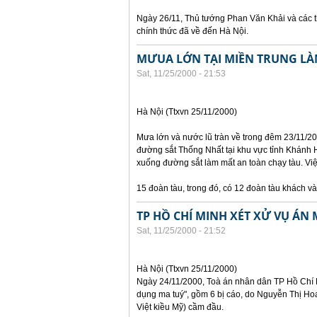
Ngày 26/11, Thủ tướng Phan Văn Khải và các t
chính thức đã về đến Hà Nội.
MƯUA LỚN TẠI MIỀN TRUNG LÀ
Sat, 11/25/2000 - 21:53
Hà Nội (Ttxvn 25/11/2000)
Mưa lớn và nước lũ tràn về trong đêm 23/11/2
đường sắt Thống Nhất tại khu vực tỉnh Khánh H
xuống đường sắt làm mất an toàn chạy tàu. Vi
15 đoàn tàu, trong đó, có 12 đoàn tàu khách v
TP HỒ CHÍ MINH XÉT XỬ VỤ ÁN 
Sat, 11/25/2000 - 21:52
Hà Nội (Ttxvn 25/11/2000)
Ngày 24/11/2000, Toà án nhân dân TP Hồ Chí M
dụng ma tuý", gồm 6 bị cáo, do Nguyễn Thị Hoa
Việt kiều Mỹ) cầm đầu.