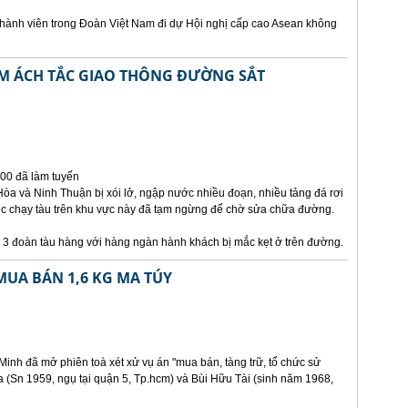
hành viên trong Đoàn Việt Nam đi dự Hội nghị cấp cao Asean không
M ÁCH TẮC GIAO THÔNG ĐƯỜNG SẮT
000 đã làm tuyến
òa và Ninh Thuận bị xói lở, ngập nước nhiều đoạn, nhiều tảng đá rơi
ệc chạy tàu trên khu vực này đã tạm ngừng để chờ sửa chữa đường.
à 3 đoàn tàu hàng với hàng ngàn hành khách bị mắc kẹt ở trên đường.
MUA BÁN 1,6 KG MA TÚY
inh đã mở phiên toà xét xử vụ án "mua bán, tàng trữ, tổ chức sử
 (Sn 1959, ngụ tại quận 5, Tp.hcm) và Bùi Hữu Tài (sinh năm 1968,