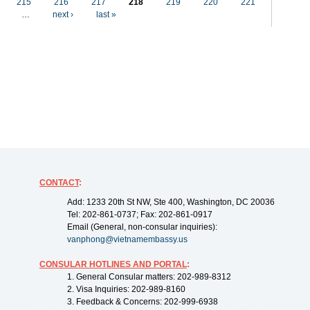
215
216
217
218
219
220
221
…
next ›
last »
CONTACT
:
Add: 1233 20th St NW, Ste 400, Washington, DC 20036
Tel: 202-861-0737; Fax: 202-861-0917
Email (General, non-consular inquiries):
vanphong@vietnamembassy.us
CONSULAR HOTLINES AND PORTAL
:
1. General Consular matters: 202-989-8312
2. Visa Inquiries: 202-989-8160
3. Feedback & Concerns: 202-999-6938