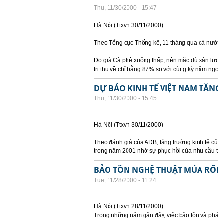
Thu, 11/30/2000 - 15:47
Hà Nội (Ttxvn 30/11/2000)
Theo Tổng cục Thống kê, 11 tháng qua cả nước
Do giá Cà phê xuống thấp, nên mặc dù sản lượ
trị thu về chỉ bằng 87% so với cùng kỳ năm ngo
DỰ BÁO KINH TẾ VIỆT NAM TĂN
Thu, 11/30/2000 - 15:45
Hà Nội (Ttxvn 30/11/2000)
Theo đánh giá của ADB, tăng trưởng kinh tế c
trong năm 2001 nhờ sự phục hồi của nhu cầu 
BẢO TỒN NGHỆ THUẬT MÚA RỐ
Tue, 11/28/2000 - 11:24
Hà Nội (Ttxvn 28/11/2000)
Trong những năm gần đây, việc bảo tồn và phá