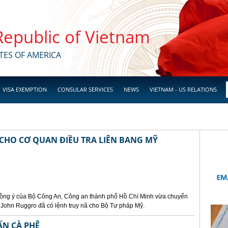
 Republic of Vietnam
TES OF AMERICA
VISA EXEMPTION
CONSULAR SERVICES
NEWS
VIETNAM - US RELATIONS
 CHO CƠ QUAN ĐIỀU TRA LIÊN BANG MỸ
 đồng ý của Bộ Công An, Công an thành phố Hồ Chí Minh vừa chuyển
in John Ruggro đã có lệnh truy nã cho Bộ Tư pháp Mỹ.
ẤN CÀ PHÊ