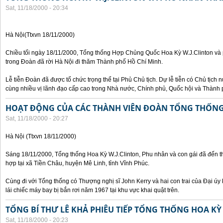
Sat, 11/18/2000 - 20:34
Hà Nội(Ttxvn 18/11/2000)
Chiều tối ngày 18/11/2000, Tổng thống Hợp Chủng Quốc Hoa Kỳ W.J.Clinton và 
trong Đoàn đã rời Hà Nội đi thăm Thành phố Hồ Chí Minh.
Lễ tiễn Đoàn đã được tổ chức trọng thể tại Phủ Chủ tịch. Dự lễ tiễn có Chủ tịc
cùng nhiều vị lãnh đạo cấp cao trong Nhà nước, Chính phủ, Quốc hội và Thành 
HOẠT ĐỘNG CỦA CÁC THÀNH VIÊN ĐOÀN TỔNG THỐNG 
Sat, 11/18/2000 - 20:27
Hà Nội (Ttxvn 18/11/2000)
Sáng 18/11/2000, Tổng thống Hoa Kỳ W.J.Clinton, Phu nhân và con gái đã đến t
hợp tại xã Tiền Châu, huyện Mê Linh, tỉnh Vĩnh Phúc.
Cùng đi với Tổng thống có Thượng nghị sĩ John Kerry và hai con trai của Đại ú
lái chiếc máy bay bị bắn rơi năm 1967 tại khu vực khai quật trên.
TỔNG BÍ THƯ LÊ KHẢ PHIÊU TIẾP TỔNG THỐNG HOA KỲ
Sat, 11/18/2000 - 20:23