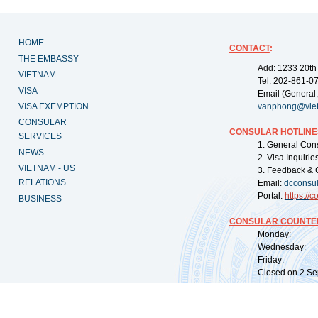
HOME
CONTACT
:
THE EMBASSY
Add: 1233 20th
VIETNAM
Tel: 202-861-0
VISA
Email (General,
VISA EXEMPTION
vanphong@vie
CONSULAR
CONSULAR HOTLINE
SERVICES
1. General Con
NEWS
2. Visa Inquiri
VIETNAM - US
3. Feedback & 
RELATIONS
Email:
dcconsu
Portal:
https://
co
BUSINESS
CONSULAR COUNTER
Monday: 09:
Wednesday: 0
Friday: 09:
Closed on 2 Sep