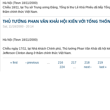
Hà Nội (Ttxvn 18/11/2000)
Chiều 18/11, tại Trụ sở Trung ương Đảng, Tổng bí thư Lê Khả Phiêu đã tiếp Tổn
thăm chính thức Việt Nam.
THỦ TƯỚNG PHAN VĂN KHẢI HỘI KIẾN VỚI TỔNG THỐ
Sat, 11/18/2000 - 20:14
Hà Nội (Ttxvn 18/11/2000)
Chiều ngày 17/11, tại Nhà khách Chính phủ, Thủ tướng Phan Văn Khải đã hội ki
Jefferson Clinton đang ở thăm chính thức Việt Nam.
Pages
« first
‹ previous
…
216
217
218
219
224
…
next ›
last »