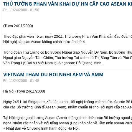
THỦ TƯỚNG PHAN VĂN KHAI DỰ HN CẤP CAO ASEAN 
Fri, 11/24/2000 - 01:50
(Ttxvn 24/11/2000)
Theo đặc phái viên Ttxvn, ngày 23/11, Thủ tướng Phan Văn Khải dẫn đầu đoàn 
Hội nghị cấp cao Asean không chính thức lần thứ 4.
Trong đoàn Thủ tướng có Bộ trưởng Ngoại giao Nguyễn Dy Niên, Bộ trưởng Th
Ngoại giao Nguyễn Tâm Chiến, Thứ trưởng Tài chính Lê Thị Băng Tâm và Phó
Văn Trọng Lý, Đại sứ Việt Nam tại Singapore Đỗ Quang Minh.
VIETNAM THAM DU HOI NGHI AEM VÀ AMM
Fri, 11/24/2000 - 01:48
Hà Nội (Ttxvn 24/11/2000)
Ngày 24/11, tại Singapore, đã diễn ra hai Hội nghị không chính thức của các B
của các Bộ trưởng Kinh tế Asean (Aem), nhằm chuẩn bị cho Hội nghị cấp cao Ase
Tại Hội nghị ngoại trưởng Asean (Amm) không chính thức, các Bộ trưởng ngoại 
nghe Nhóm các nhân vật nổi tiếng Asean (Epg) báo cáo về Tầm nhìn Asean 2020
+ Nhật Bản về Chương trình hành động Hà Nội.