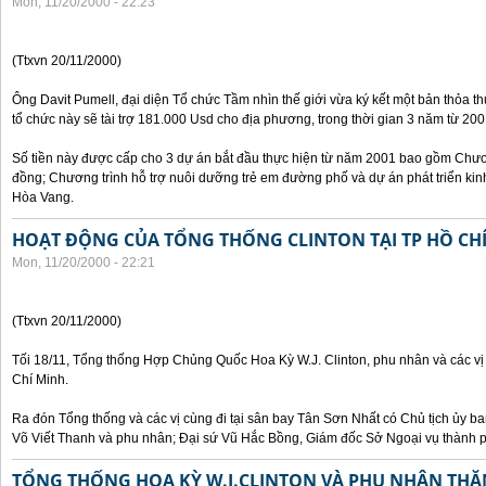
Mon, 11/20/2000 - 22:23
(Ttxvn 20/11/2000)
Ông Davit Pumell, đại diện Tổ chức Tầm nhìn thế giới vừa ký kết một bản thỏa t
tổ chức này sẽ tài trợ 181.000 Usd cho địa phương, trong thời gian 3 năm từ 20
Số tiền này được cấp cho 3 dự án bắt đầu thực hiện từ năm 2001 bao gồm Chươn
đồng; Chương trình hỗ trợ nuôi dưỡng trẻ em đường phố và dự án phát triển kinh
Hòa Vang.
HOẠT ĐỘNG CỦA TỔNG THỐNG CLINTON TẠI TP HỒ CH
Mon, 11/20/2000 - 22:21
(Ttxvn 20/11/2000)
Tối 18/11, Tổng thống Hợp Chủng Quốc Hoa Kỳ W.J. Clinton, phu nhân và các vị
Chí Minh.
Ra đón Tổng thống và các vị cùng đi tại sân bay Tân Sơn Nhất có Chủ tịch ủy 
Võ Viết Thanh và phu nhân; Đại sứ Vũ Hắc Bồng, Giám đốc Sở Ngoại vụ thành 
TỔNG THỐNG HOA KỲ W.J.CLINTON VÀ PHU NHÂN THĂ