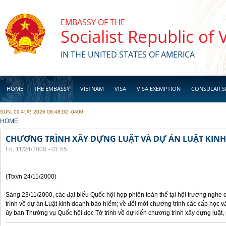
Skip to main content
EMBASSY OF THE
Socialist Republic of
IN THE UNITED STATES OF AMERICA
HOME
THE EMBASSY
VIETNAM
VISA
VISA EXEMPTION
CONSULAR S
SUN, 09 AUG 2026 08:48:02 -0400
BUSINESS
YOU ARE HERE
HOME
CHƯƠNG TRÌNH XÂY DỰNG LUẬT VÀ DỰ ÁN LUẬT KIN
Fri, 11/24/2000 - 01:55
(Ttxvn 24/11/2000)
Sáng 23/11/2000, các đại biểu Quốc hội họp phiên toàn thể tại hội trường nghe
trình về dự án Luật kinh doanh bảo hiểm; về đổi mới chương trình các cấp học v
ủy ban Thường vụ Quốc hội đọc Tờ trình về dự kiến chương trình xây dựng luật