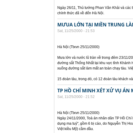
Ngày 26/11, Thủ tướng Phan Văn Khải và các t
chính thức đã về đến Hà Nội.
MƯUA LỚN TẠI MIỀN TRUNG LÀ
Sat, 11/25/2000 - 21:53
Hà Nội (Ttxvn 25/11/2000)
Mưa lớn và nước lũ tràn về trong đêm 23/11/2
đường sắt Thống Nhất tại khu vực tỉnh Khánh H
xuống đường sắt làm mất an toàn chạy tàu. Vi
15 đoàn tàu, trong đó, có 12 đoàn tàu khách v
TP HỒ CHÍ MINH XÉT XỬ VỤ ÁN 
Sat, 11/25/2000 - 21:52
Hà Nội (Ttxvn 25/11/2000)
Ngày 24/11/2000, Toà án nhân dân TP Hồ Chí M
dụng ma tuý", gồm 6 bị cáo, do Nguyễn Thị Hoa
Việt kiều Mỹ) cầm đầu.