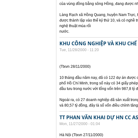
của vùng đồng bằng sông Hồng, đang được nh
Làng Rạch xã Hồng Quang, huyện Nam Trực, tỉ
được thành lập vào thế kỷ thứ 10, và có nghề 
nghệ thuật múa rối
nước.
KHU CÔNG NGHIỆP VÀ KHU CHẾ 
Tue, 11/28/2000 - 11:20
(Ttxvn 28/11/2000)
10 tháng đầu năm nay, đã có 122 dự án được 
phố Hồ Chí Minh, trong số này có 34 giấy phép
đầu tưu trong nước với tổng vốn trên 987,8 tỷ 
Ngoài ra, có 27 doanh nghiệp đã sản xuất tron
và 80,57 tỷ đồng, đây là số vốn điều chỉnh tăng
TT PHAN VĂN KHAI DỰ HN CC A
Mon, 11/27/2000 - 01:04
Hà Nội (Ttxvn 27/11/2000)