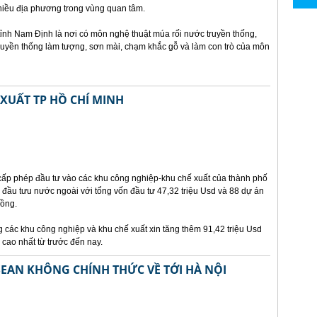
iều địa phương trong vùng quan tâm.
nh Nam Định là nơi có môn nghệ thuật múa rối nước truyền thống,
truyền thống làm tượng, sơn mài, chạm khắc gỗ và làm con trò của môn
XUẤT TP HỒ CHÍ MINH
cấp phép đầu tư vào các khu công nghiệp-khu chế xuất của thành phố
 đầu tưu nước ngoài với tổng vốn đầu tư 47,32 triệu Usd và 88 dự án
đồng.
g các khu công nghiệp và khu chế xuất xin tăng thêm 91,42 triệu Usd
 cao nhất từ trước đến nay.
SEAN KHÔNG CHÍNH THỨC VỀ TỚI HÀ NỘI