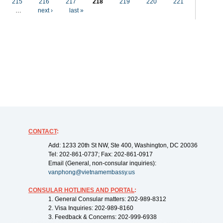
215
216
217
218
219
220
221
…
next ›
last »
CONTACT
:
Add: 1233 20th St NW, Ste 400, Washington, DC 20036
Tel: 202-861-0737; Fax: 202-861-0917
Email (General, non-consular inquiries):
vanphong@vietnamembassy.us
CONSULAR HOTLINES AND PORTAL
:
1. General Consular matters: 202-989-8312
2. Visa Inquiries: 202-989-8160
3. Feedback & Concerns: 202-999-6938