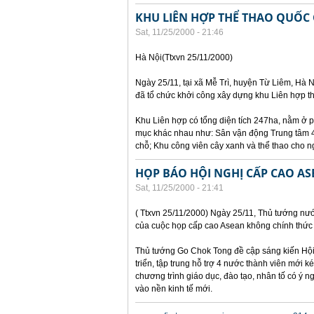
KHU LIÊN HỢP THỂ THAO QUỐC
Sat, 11/25/2000 - 21:46
Hà Nội(Ttxvn 25/11/2000)
Ngày 25/11, tại xã Mễ Trì, huyện Từ Liêm, Hà N
đã tổ chức khởi công xây dựng khu Liên hợp th
Khu Liên hợp có tổng diện tích 247ha, nằm ở p
mục khác nhau như: Sân vận động Trung tâm 40
chỗ; Khu công viên cây xanh và thể thao cho n
HỌP BÁO HỘI NGHỊ CẤP CAO A
Sat, 11/25/2000 - 21:41
( Ttxvn 25/11/2000) Ngày 25/11, Thủ tướng nư
của cuộc họp cấp cao Asean không chính thức 
Thủ tướng Go Chok Tong đề cập sáng kiến Hội 
triển, tập trung hỗ trợ 4 nước thành viên mới 
chương trình giáo dục, đào tạo, nhân tố có ý
vào nền kinh tế mới.
Pages