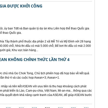
 GIA ĐƯỢC KHỞI CÔNG
ội, ủy ban Tdtt và Ban quản lý dự án khu Liên hợp thể thao Quốc gia
ể thao Quốc gia.
hía Tây thành phố thuộc địa phận 2 xã Mễ Trì và Mỹ Đình với 28 hạng
.000 chỗ; Nhà thi đấu có mái 5.000 chỗ; Bể bơi thi đấu có mái 2.000
gười già; Khu vực bán hàng...
SEAN KHÔNG CHÍNH THỨC LẦN THỨ 4
ớc chủ nhà Go Chok Tong, Chủ tịch phiên họp đã họp báo về kết quả
lần thứ 4 và các cuộc họp Asean+3; Asean+1.
nhập và liên kết ASEAN với ưuu tiên là thu hẹp khoảng cách phát
kém phát triển là Lào, Cam-pu-chia, Việt Nam, Mi-an-ma... thông qua các
 nghĩa quyết định khả năng cạnh tranh của ASEAN, để giúp ASEAN bước