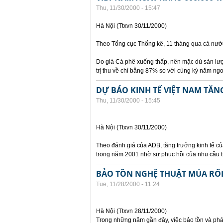
Thu, 11/30/2000 - 15:47
Hà Nội (Ttxvn 30/11/2000)
Theo Tổng cục Thống kê, 11 tháng qua cả nước
Do giá Cà phê xuống thấp, nên mặc dù sản lượ
trị thu về chỉ bằng 87% so với cùng kỳ năm ngo
DỰ BÁO KINH TẾ VIỆT NAM TĂN
Thu, 11/30/2000 - 15:45
Hà Nội (Ttxvn 30/11/2000)
Theo đánh giá của ADB, tăng trưởng kinh tế c
trong năm 2001 nhờ sự phục hồi của nhu cầu 
BẢO TỒN NGHỆ THUẬT MÚA RỐ
Tue, 11/28/2000 - 11:24
Hà Nội (Ttxvn 28/11/2000)
Trong những năm gần đây, việc bảo tồn và phá