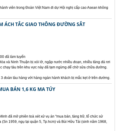
hành viên trong Đoàn Việt Nam đi dự Hội nghị cấp cao Asean không
M ÁCH TẮC GIAO THÔNG ĐƯỜNG SẮT
000 đã làm tuyến
òa và Ninh Thuận bị xói lở, ngập nước nhiều đoạn, nhiều tảng đá rơi
ệc chạy tàu trên khu vực này đã tạm ngừng để chờ sửa chữa đường.
à 3 đoàn tàu hàng với hàng ngàn hành khách bị mắc kẹt ở trên đường.
MUA BÁN 1,6 KG MA TÚY
inh đã mở phiên toà xét xử vụ án "mua bán, tàng trữ, tổ chức sử
 (Sn 1959, ngụ tại quận 5, Tp.hcm) và Bùi Hữu Tài (sinh năm 1968,