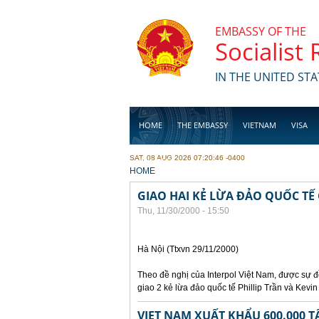
Skip to main content
EMBASSY OF THE
Socialist
IN THE UNITED STA
HOME
THE EMBASSY
VIETNAM
VISA
SAT, 08 AUG 2026 07:20:46 -0400
BUSINESS
YOU ARE HERE
HOME
GIAO HAI KẺ LỪA ĐẢO QUỐC TẾ
Thu, 11/30/2000 - 15:50
Hà Nội (Ttxvn 29/11/2000)
Theo đề nghị của Interpol Việt Nam, được sự
giao 2 kẻ lừa đảo quốc tế Phillip Trần và Kev
VIET NAM XUẤT KHẨU 600.000 T