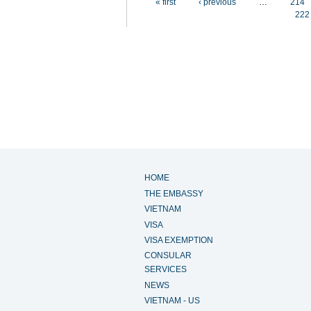
« first
‹ previous
…
214
222
HOME
THE EMBASSY
VIETNAM
VISA
VISA EXEMPTION
CONSULAR
SERVICES
NEWS
VIETNAM - US