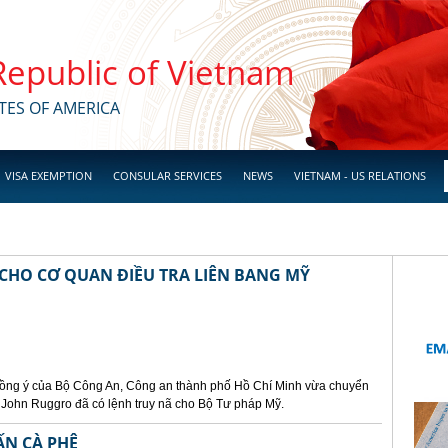
 Republic of Vietnam
TES OF AMERICA
VISA EXEMPTION
CONSULAR SERVICES
NEWS
VIETNAM - US RELATIONS
 CHO CƠ QUAN ĐIỀU TRA LIÊN BANG MỸ
 đồng ý của Bộ Công An, Công an thành phố Hồ Chí Minh vừa chuyển
in John Ruggro đã có lệnh truy nã cho Bộ Tư pháp Mỹ.
ẤN CÀ PHÊ