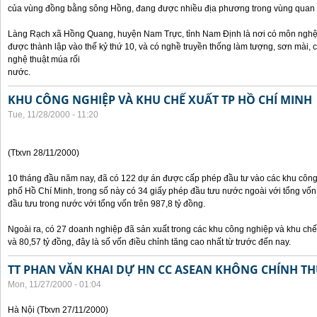
của vùng đồng bằng sông Hồng, đang được nhiều địa phương trong vùng quan 
Làng Rạch xã Hồng Quang, huyện Nam Trực, tỉnh Nam Định là nơi có môn nghệ 
được thành lập vào thế kỷ thứ 10, và có nghề truyền thống làm tượng, sơn mài,
nghệ thuật múa rối
nước.
KHU CÔNG NGHIỆP VÀ KHU CHẾ XUẤT TP HỒ CHÍ MINH
Tue, 11/28/2000 - 11:20
(Ttxvn 28/11/2000)
10 tháng đầu năm nay, đã có 122 dự án được cấp phép đầu tư vào các khu công
phố Hồ Chí Minh, trong số này có 34 giấy phép đầu tưu nước ngoài với tổng vốn
đầu tưu trong nước với tổng vốn trên 987,8 tỷ đồng.
Ngoài ra, có 27 doanh nghiệp đã sản xuất trong các khu công nghiệp và khu chế 
và 80,57 tỷ đồng, đây là số vốn điều chỉnh tăng cao nhất từ trước đến nay.
TT PHAN VĂN KHAI DỰ HN CC ASEAN KHÔNG CHÍNH THỨ
Mon, 11/27/2000 - 01:04
Hà Nội (Ttxvn 27/11/2000)