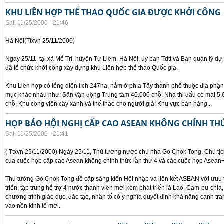
KHU LIÊN HỢP THỂ THAO QUỐC GIA ĐƯỢC KHỞI CÔNG
Sat, 11/25/2000 - 21:46
Hà Nội(Ttxvn 25/11/2000)
Ngày 25/11, tại xã Mễ Trì, huyện Từ Liêm, Hà Nội, ủy ban Tdtt và Ban quản lý dự
đã tổ chức khởi công xây dựng khu Liên hợp thể thao Quốc gia.
Khu Liên hợp có tổng diện tích 247ha, nằm ở phía Tây thành phố thuộc địa phận
mục khác nhau như: Sân vận động Trung tâm 40.000 chỗ; Nhà thi đấu có mái 5.0
chỗ; Khu công viên cây xanh và thể thao cho người già; Khu vực bán hàng...
HỌP BÁO HỘI NGHỊ CẤP CAO ASEAN KHÔNG CHÍNH TH
Sat, 11/25/2000 - 21:41
( Ttxvn 25/11/2000) Ngày 25/11, Thủ tướng nước chủ nhà Go Chok Tong, Chủ tịc
của cuộc họp cấp cao Asean không chính thức lần thứ 4 và các cuộc họp Asean
Thủ tướng Go Chok Tong đề cập sáng kiến Hội nhập và liên kết ASEAN với ưuu t
triển, tập trung hỗ trợ 4 nước thành viên mới kém phát triển là Lào, Cam-pu-chia
chương trình giáo dục, đào tạo, nhân tố có ý nghĩa quyết định khả năng cạnh 
vào nền kinh tế mới.
Pages