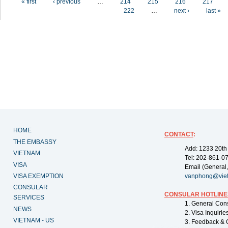
« first
‹ previous
…
214
215
216
217
222
…
next ›
last »
HOME
CONTACT
:
THE EMBASSY
Add: 1233 20th
VIETNAM
Tel: 202-861-0
VISA
Email (General,
VISA EXEMPTION
vanphong@vie
CONSULAR
CONSULAR HOTLINE
SERVICES
1. General Con
NEWS
2. Visa Inquiri
VIETNAM - US
3. Feedback & 