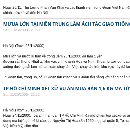
Ngày 26/11, Thủ tướng Phan Văn Khải và các thành viên trong Đoàn Việt Nam đ
chính thức đã về đến Hà Nội.
MƯUA LỚN TẠI MIỀN TRUNG LÀM ÁCH TẮC GIAO THÔ
Sat, 11/25/2000 - 21:53
Hà Nội (Ttxvn 25/11/2000)
Mưa lớn và nước lũ tràn về trong đêm 23/11/2000 đã làm tuyến
đường sắt Thống Nhất tại khu vực tỉnh Khánh Hòa và Ninh Thuận bị xói lở, ngập
xuống đường sắt làm mất an toàn chạy tàu. Việc chạy tàu trên khu vực này đã
15 đoàn tàu, trong đó, có 12 đoàn tàu khách và 3 đoàn tàu hàng với hàng ngàn 
TP HỒ CHÍ MINH XÉT XỬ VỤ ÁN MUA BÁN 1,6 KG MA TÚ
Sat, 11/25/2000 - 21:52
Hà Nội (Ttxvn 25/11/2000)
Ngày 24/11/2000, Toà án nhân dân TP Hồ Chí Minh đã mở phiên toà xét xử vụ án 
dụng ma tuý", gồm 6 bị cáo, do Nguyễn Thị Hoa (Sn 1959, ngụ tại quận 5, Tp.hc
Việt kiều Mỹ) cầm đầu.