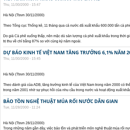
Thu, 11/30/2000 - 15:47
Hà Nội (Ttxvn 30/11/2000)
Theo Tổng cục Thống kê, 11 tháng qua cả nước đã xuất khẩu 600.000 tấn cà phê
Do giá Cà phê xuống thấp, nên mặc dù sản lượng cà phê xuất khẩu trong thời g
trị thu về chỉ bằng 87% so với cùng kỳ năm ngoái.
DỰ BÁO KINH TẾ VIỆT NAM TĂNG TRƯỞNG 6,1% NĂM 2
Thu, 11/30/2000 - 15:45
Hà Nội (Ttxvn 30/11/2000)
Theo đánh giá của ADB, tăng trưởng kinh tế của Việt Nam trong năm 2000 có th
trong năm 2001 nhờ sự phục hồi của nhu cầu trong nước và hoạt động xuất khẩ
BẢO TỒN NGHỆ THUẬT MÚA RỐI NƯỚC DÂN GIAN
Tue, 11/28/2000 - 11:24
Hà Nội (Ttxvn 28/11/2000)
Trong những năm gần đây, việc bảo tồn và phát triển môn nghệ thuật múa rối n