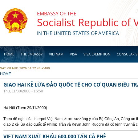
Skip to main content
EMBASSY OF THE
Socialist Republic of
IN THE UNITED STATES OF AMERICA
HOME
THE EMBASSY
VIETNAM
VISA
VISA EXEMPTION
CONSULAR S
SAT, 08 AUG 2026 01:22:44 -0400
BUSINESS
YOU ARE HERE
HOME
GIAO HAI KẺ LỪA ĐẢO QUỐC TẾ CHO CƠ QUAN ĐIỀU TR
Thu, 11/30/2000 - 15:50
Hà Nội (Ttxvn 29/11/2000)
Theo đề nghị của Interpol Việt Nam, được sự đồng ý của Bộ Công An, Công an
giao 2 kẻ lừa đảo quốc tế Phillip Trần và Kevin John Ruggro đã có lệnh truy nã
VIET NAM XUẤT KHẨU 600.000 TẤN CÀ PHÊ