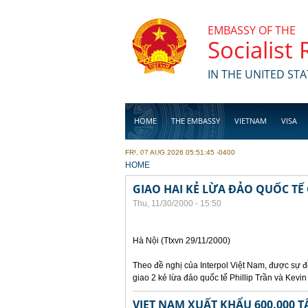
Skip to main content
EMBASSY OF THE
Socialist
IN THE UNITED STA
HOME
THE EMBASSY
VIETNAM
VISA
FRI, 07 AUG 2026 05:51:45 -0400
BUSINESS
YOU ARE HERE
HOME
GIAO HAI KẺ LỪA ĐẢO QUỐC TẾ
Thu, 11/30/2000 - 15:50
Hà Nội (Ttxvn 29/11/2000)
Theo đề nghị của Interpol Việt Nam, được sự
giao 2 kẻ lừa đảo quốc tế Phillip Trần và Kev
VIET NAM XUẤT KHẨU 600.000 T