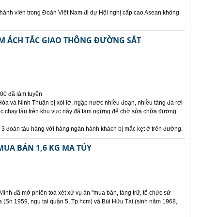
hành viên trong Đoàn Việt Nam đi dự Hội nghị cấp cao Asean không
M ÁCH TẮC GIAO THÔNG ĐƯỜNG SẮT
000 đã làm tuyến
òa và Ninh Thuận bị xói lở, ngập nước nhiều đoạn, nhiều tảng đá rơi
ệc chạy tàu trên khu vực này đã tạm ngừng để chờ sửa chữa đường.
à 3 đoàn tàu hàng với hàng ngàn hành khách bị mắc kẹt ở trên đường.
MUA BÁN 1,6 KG MA TÚY
inh đã mở phiên toà xét xử vụ án "mua bán, tàng trữ, tổ chức sử
 (Sn 1959, ngụ tại quận 5, Tp.hcm) và Bùi Hữu Tài (sinh năm 1968,