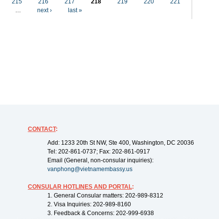
215
216
217
218
219
220
221
…
next ›
last »
CONTACT
:
Add: 1233 20th St NW, Ste 400, Washington, DC 20036
Tel: 202-861-0737; Fax: 202-861-0917
Email (General, non-consular inquiries):
vanphong@vietnamembassy.us
CONSULAR HOTLINES AND PORTAL
:
1. General Consular matters: 202-989-8312
2. Visa Inquiries: 202-989-8160
3. Feedback & Concerns: 202-999-6938