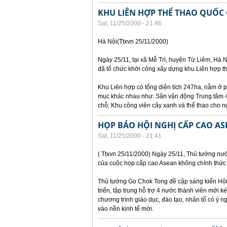
KHU LIÊN HỢP THỂ THAO QUỐC
Sat, 11/25/2000 - 21:46
Hà Nội(Ttxvn 25/11/2000)
Ngày 25/11, tại xã Mễ Trì, huyện Từ Liêm, Hà N
đã tổ chức khởi công xây dựng khu Liên hợp th
Khu Liên hợp có tổng diện tích 247ha, nằm ở p
mục khác nhau như: Sân vận động Trung tâm 40
chỗ; Khu công viên cây xanh và thể thao cho n
HỌP BÁO HỘI NGHỊ CẤP CAO A
Sat, 11/25/2000 - 21:41
( Ttxvn 25/11/2000) Ngày 25/11, Thủ tướng nư
của cuộc họp cấp cao Asean không chính thức 
Thủ tướng Go Chok Tong đề cập sáng kiến Hội 
triển, tập trung hỗ trợ 4 nước thành viên mới 
chương trình giáo dục, đào tạo, nhân tố có ý
vào nền kinh tế mới.
Pages