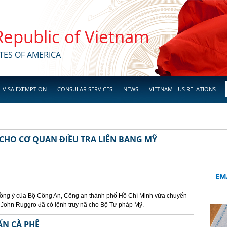
 Republic of Vietnam
TES OF AMERICA
VISA EXEMPTION
CONSULAR SERVICES
NEWS
VIETNAM - US RELATIONS
 CHO CƠ QUAN ĐIỀU TRA LIÊN BANG MỸ
 đồng ý của Bộ Công An, Công an thành phố Hồ Chí Minh vừa chuyển
in John Ruggro đã có lệnh truy nã cho Bộ Tư pháp Mỹ.
ẤN CÀ PHÊ