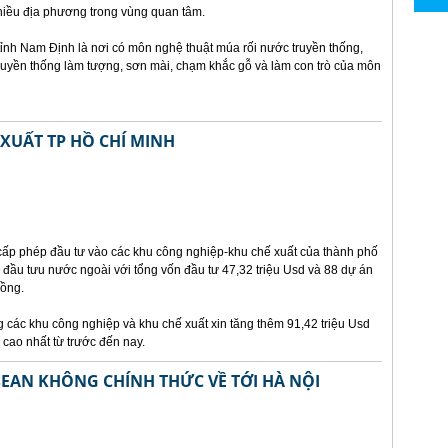
iều địa phương trong vùng quan tâm.
nh Nam Định là nơi có môn nghệ thuật múa rối nước truyền thống,
truyền thống làm tượng, sơn mài, chạm khắc gỗ và làm con trò của môn
XUẤT TP HỒ CHÍ MINH
cấp phép đầu tư vào các khu công nghiệp-khu chế xuất của thành phố
 đầu tưu nước ngoài với tổng vốn đầu tư 47,32 triệu Usd và 88 dự án
đồng.
g các khu công nghiệp và khu chế xuất xin tăng thêm 91,42 triệu Usd
 cao nhất từ trước đến nay.
SEAN KHÔNG CHÍNH THỨC VỀ TỚI HÀ NỘI