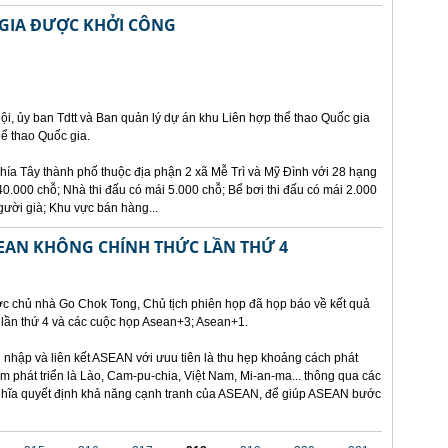
 GIA ĐƯỢC KHỞI CÔNG
ội, ủy ban Tdtt và Ban quản lý dự án khu Liên hợp thể thao Quốc gia
ể thao Quốc gia.
hía Tây thành phố thuộc địa phận 2 xã Mễ Trì và Mỹ Đình với 28 hạng
.000 chỗ; Nhà thi đấu có mái 5.000 chỗ; Bể bơi thi đấu có mái 2.000
gười già; Khu vực bán hàng...
SEAN KHÔNG CHÍNH THỨC LẦN THỨ 4
ớc chủ nhà Go Chok Tong, Chủ tịch phiên họp đã họp báo về kết quả
lần thứ 4 và các cuộc họp Asean+3; Asean+1.
nhập và liên kết ASEAN với ưuu tiên là thu hẹp khoảng cách phát
kém phát triển là Lào, Cam-pu-chia, Việt Nam, Mi-an-ma... thông qua các
 nghĩa quyết định khả năng cạnh tranh của ASEAN, để giúp ASEAN bước