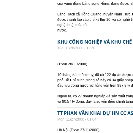
của vùng đồng bằng sông Hồng, đang được nh
Làng Rạch xã Hồng Quang, huyện Nam Trực, tỉ
được thành lập vào thế kỷ thứ 10, và có nghề 
nghệ thuật múa rối
nước.
KHU CÔNG NGHIỆP VÀ KHU CHẾ 
Tue, 11/28/2000 - 11:20
(Ttxvn 28/11/2000)
10 tháng đầu năm nay, đã có 122 dự án được 
phố Hồ Chí Minh, trong số này có 34 giấy phép
đầu tưu trong nước với tổng vốn trên 987,8 tỷ 
Ngoài ra, có 27 doanh nghiệp đã sản xuất tron
và 80,57 tỷ đồng, đây là số vốn điều chỉnh tăng
TT PHAN VĂN KHAI DỰ HN CC A
Mon, 11/27/2000 - 01:04
Hà Nội (Ttxvn 27/11/2000)