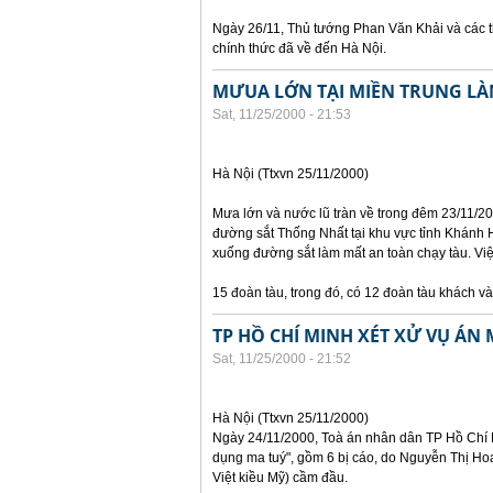
Ngày 26/11, Thủ tướng Phan Văn Khải và các t
chính thức đã về đến Hà Nội.
MƯUA LỚN TẠI MIỀN TRUNG LÀ
Sat, 11/25/2000 - 21:53
Hà Nội (Ttxvn 25/11/2000)
Mưa lớn và nước lũ tràn về trong đêm 23/11/2
đường sắt Thống Nhất tại khu vực tỉnh Khánh H
xuống đường sắt làm mất an toàn chạy tàu. Vi
15 đoàn tàu, trong đó, có 12 đoàn tàu khách v
TP HỒ CHÍ MINH XÉT XỬ VỤ ÁN 
Sat, 11/25/2000 - 21:52
Hà Nội (Ttxvn 25/11/2000)
Ngày 24/11/2000, Toà án nhân dân TP Hồ Chí M
dụng ma tuý", gồm 6 bị cáo, do Nguyễn Thị Hoa
Việt kiều Mỹ) cầm đầu.