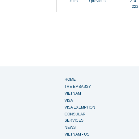
« first
‹ previous
…
214
222
HOME
THE EMBASSY
VIETNAM
VISA
VISA EXEMPTION
CONSULAR
SERVICES
NEWS
VIETNAM - US