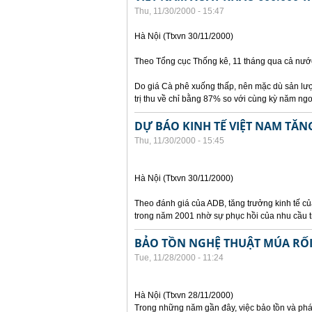
Thu, 11/30/2000 - 15:47
Hà Nội (Ttxvn 30/11/2000)
Theo Tổng cục Thống kê, 11 tháng qua cả nước
Do giá Cà phê xuống thấp, nên mặc dù sản lượ
trị thu về chỉ bằng 87% so với cùng kỳ năm ngo
DỰ BÁO KINH TẾ VIỆT NAM TĂN
Thu, 11/30/2000 - 15:45
Hà Nội (Ttxvn 30/11/2000)
Theo đánh giá của ADB, tăng trưởng kinh tế c
trong năm 2001 nhờ sự phục hồi của nhu cầu 
BẢO TỒN NGHỆ THUẬT MÚA RỐ
Tue, 11/28/2000 - 11:24
Hà Nội (Ttxvn 28/11/2000)
Trong những năm gần đây, việc bảo tồn và phá