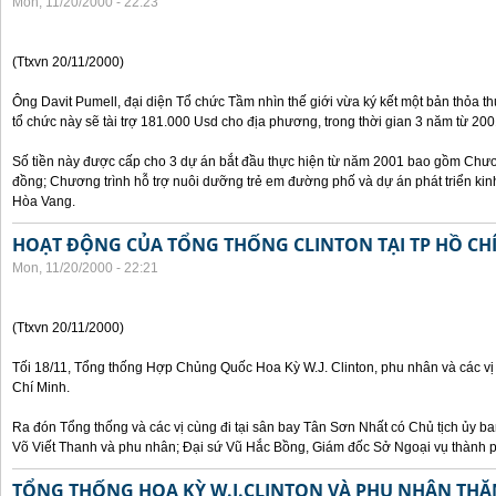
Mon, 11/20/2000 - 22:23
(Ttxvn 20/11/2000)
Ông Davit Pumell, đại diện Tổ chức Tầm nhìn thế giới vừa ký kết một bản thỏa t
tổ chức này sẽ tài trợ 181.000 Usd cho địa phương, trong thời gian 3 năm từ 20
Số tiền này được cấp cho 3 dự án bắt đầu thực hiện từ năm 2001 bao gồm Chươn
đồng; Chương trình hỗ trợ nuôi dưỡng trẻ em đường phố và dự án phát triển kinh
Hòa Vang.
HOẠT ĐỘNG CỦA TỔNG THỐNG CLINTON TẠI TP HỒ CH
Mon, 11/20/2000 - 22:21
(Ttxvn 20/11/2000)
Tối 18/11, Tổng thống Hợp Chủng Quốc Hoa Kỳ W.J. Clinton, phu nhân và các vị
Chí Minh.
Ra đón Tổng thống và các vị cùng đi tại sân bay Tân Sơn Nhất có Chủ tịch ủy 
Võ Viết Thanh và phu nhân; Đại sứ Vũ Hắc Bồng, Giám đốc Sở Ngoại vụ thành 
TỔNG THỐNG HOA KỲ W.J.CLINTON VÀ PHU NHÂN THĂ