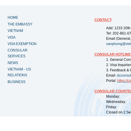
HOME
CONTACT
:
THE EMBASSY
Add: 1233 20th
VIETNAM
Tel: 202-861-0
VISA
Email (General,
VISA EXEMPTION
vanphong@vie
CONSULAR
CONSULAR HOTLINE
SERVICES
1. General Con
NEWS
2. Visa Inquiri
VIETNAM - US
3. Feedback & 
RELATIONS
Email:
dcconsu
Portal:
https://
co
BUSINESS
CONSULAR COUNTER
Monday: 09:
Wednesday: 0
Friday: 09:
Closed on 2 Sep