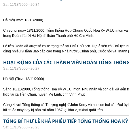
Sat, 11/18/2000 - 20:34
Hà Nội(Ttxvn 18/11/2000)
Chiều tối ngày 18/11/2000, Tổng thống Hợp Chủng Quốc Hoa Kỳ W.J.Clinton và 
trong Đoàn đã rời Hà Nội đi thăm Thành phố Hồ Chí Minh.
Lễ tiễn Đoàn đã được tổ chức trọng thể tại Phủ Chủ tịch. Dự lễ tiễn có Chủ tịc
cùng nhiều vị lãnh đạo cấp cao trong Nhà nước, Chính phủ, Quốc hội và Thành 
HOẠT ĐỘNG CỦA CÁC THÀNH VIÊN ĐOÀN TỔNG THỐNG 
Sat, 11/18/2000 - 20:27
Hà Nội (Ttxvn 18/11/2000)
Sáng 18/11/2000, Tổng thống Hoa Kỳ W.J.Clinton, Phu nhân và con gái đã đến t
hợp tại xã Tiền Châu, huyện Mê Linh, tỉnh Vĩnh Phúc.
Cùng đi với Tổng thống có Thượng nghị sĩ John Kerry và hai con trai của Đại ú
lái chiếc máy bay bị bắn rơi năm 1967 tại khu vực khai quật trên.
TỔNG BÍ THƯ LÊ KHẢ PHIÊU TIẾP TỔNG THỐNG HOA KỲ
Sat, 11/18/2000 - 20:23