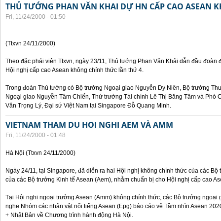
THỦ TƯỚNG PHAN VĂN KHAI DỰ HN CẤP CAO ASEAN 
Fri, 11/24/2000 - 01:50
(Ttxvn 24/11/2000)
Theo đặc phái viên Ttxvn, ngày 23/11, Thủ tướng Phan Văn Khải dẫn đầu đoàn 
Hội nghị cấp cao Asean không chính thức lần thứ 4.
Trong đoàn Thủ tướng có Bộ trưởng Ngoại giao Nguyễn Dy Niên, Bộ trưởng Th
Ngoại giao Nguyễn Tâm Chiến, Thứ trưởng Tài chính Lê Thị Băng Tâm và Phó
Văn Trọng Lý, Đại sứ Việt Nam tại Singapore Đỗ Quang Minh.
VIETNAM THAM DU HOI NGHI AEM VÀ AMM
Fri, 11/24/2000 - 01:48
Hà Nội (Ttxvn 24/11/2000)
Ngày 24/11, tại Singapore, đã diễn ra hai Hội nghị không chính thức của các B
của các Bộ trưởng Kinh tế Asean (Aem), nhằm chuẩn bị cho Hội nghị cấp cao Ase
Tại Hội nghị ngoại trưởng Asean (Amm) không chính thức, các Bộ trưởng ngoại 
nghe Nhóm các nhân vật nổi tiếng Asean (Epg) báo cáo về Tầm nhìn Asean 2020
+ Nhật Bản về Chương trình hành động Hà Nội.