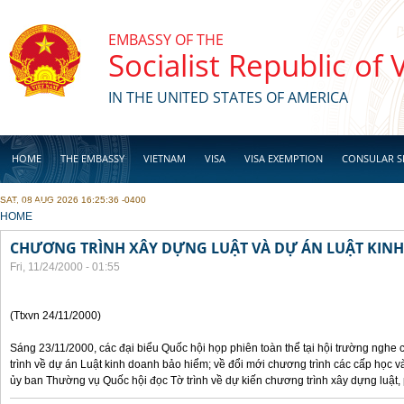
Skip to main content
EMBASSY OF THE
Socialist Republic of
IN THE UNITED STATES OF AMERICA
HOME
THE EMBASSY
VIETNAM
VISA
VISA EXEMPTION
CONSULAR S
SAT, 08 AUG 2026 16:25:36 -0400
BUSINESS
YOU ARE HERE
HOME
CHƯƠNG TRÌNH XÂY DỰNG LUẬT VÀ DỰ ÁN LUẬT KIN
Fri, 11/24/2000 - 01:55
(Ttxvn 24/11/2000)
Sáng 23/11/2000, các đại biểu Quốc hội họp phiên toàn thể tại hội trường nghe
trình về dự án Luật kinh doanh bảo hiểm; về đổi mới chương trình các cấp học v
ủy ban Thường vụ Quốc hội đọc Tờ trình về dự kiến chương trình xây dựng luật