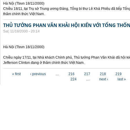
Hà Nội (Ttxvn 18/11/2000)
Chiều 18/11, tại Trụ sở Trung ương Đảng, Tổng bí thư Lê Khả Phiêu đã tiếp Tổn
thăm chính thức Việt Nam.
THỦ TƯỚNG PHAN VĂN KHẢI HỘI KIẾN VỚI TỔNG THỐ
Sat, 11/18/2000 - 20:14
Hà Nội (Ttxvn 18/11/2000)
Chiều ngày 17/11, tại Nhà khách Chính phủ, Thủ tướng Phan Văn Khải đã hội ki
Jefferson Clinton đang ở thăm chính thức Việt Nam.
Pages
« first
‹ previous
…
216
217
218
219
224
…
next ›
last »