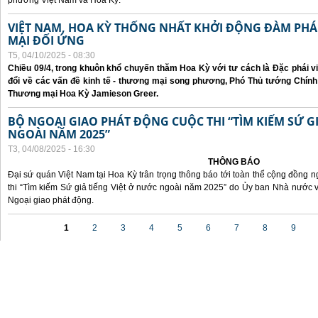
phương Việt Nam và Hoa Kỳ.
VIỆT NAM, HOA KỲ THỐNG NHẤT KHỞI ĐỘNG ĐÀM P
MẠI ĐỐI ỨNG
T5, 04/10/2025 - 08:30
Chiều 09/4, trong khuôn khổ chuyến thăm Hoa Kỳ với tư cách là Đặc phái v
đổi về các vấn đề kinh tế - thương mại song phương, Phó Thủ tướng Chín
Thương mại Hoa Kỳ Jamieson Greer.
BỘ NGOẠI GIAO PHÁT ĐỘNG CUỘC THI “TÌM KIẾM SỨ GI
NGOÀI NĂM 2025”
T3, 04/08/2025 - 16:30
THÔNG BÁO
Đại sứ quán Việt Nam tại Hoa Kỳ trân trọng thông báo tới toàn thể cộng đồng n
thi “Tìm kiếm Sứ giả tiếng Việt ở nước ngoài năm 2025” do Ủy ban Nhà nước 
Ngoại giao phát động.
Các trang
1
2
3
4
5
6
7
8
9