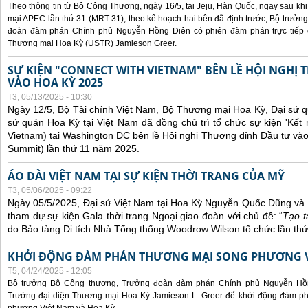
Theo thông tin từ Bộ Công Thương, ngày 16/5, tại Jeju, Hàn Quốc, ngay sau kh
mại APEC lần thứ 31 (MRT 31), theo kế hoạch hai bên đã định trước, Bộ trưở
đoàn đàm phán Chính phủ Nguyễn Hồng Diên có phiên đàm phán trực tiếp 
Thương mại Hoa Kỳ (USTR) Jamieson Greer.
SỰ KIỆN "CONNECT WITH VIETNAM" BÊN LỀ HỘI NGHỊ
VÀO HOA KỲ 2025
T3, 05/13/2025 - 10:30
Ngày 12/5, Bộ Tài chính Việt Nam, Bộ Thương mại Hoa Kỳ, Đại sứ q
sứ quán Hoa Kỳ tại Việt Nam đã đồng chủ trì tổ chức sự kiện 'Kết 
Vietnam) tại Washington DC bên lề Hội nghị Thượng đỉnh Đầu tư và
Summit) lần thứ 11 năm 2025.
ÁO DÀI VIỆT NAM TẠI SỰ KIỆN THỜI TRANG CỦA MỸ
T3, 05/06/2025 - 09:22
Ngày 05/5/2025, Đại sứ Việt Nam tại Hoa Kỳ Nguyễn Quốc Dũng và 
tham dự sự kiện Gala thời trang Ngoại giao đoàn với chủ đề: “
Tạo t
do Bảo tàng Di tích Nhà Tổng thống Woodrow Wilson tổ chức lần thứ
KHỞI ĐỘNG ĐÀM PHÁN THƯƠNG MẠI SONG PHƯƠNG VI
T5, 04/24/2025 - 12:05
Bộ trưởng Bộ Công thương, Trưởng đoàn đàm phán Chính phủ Nguyễn Hồn
Trưởng đại diện Thương mại Hoa Kỳ Jamieson L. Greer để khởi động đàm phá