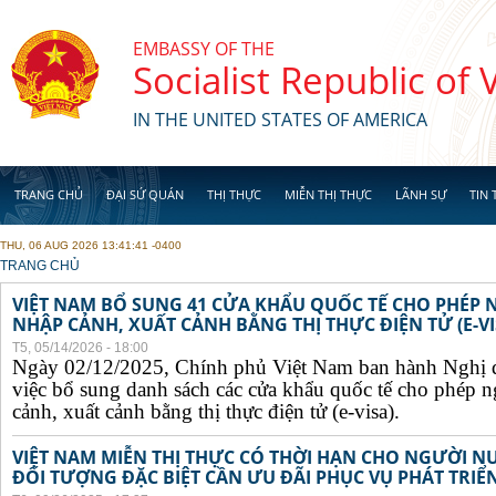
Skip to main content
EMBASSY OF THE
Socialist Republic of
IN THE UNITED STATES OF AMERICA
TRANG CHỦ
ĐẠI SỨ QUÁN
THỊ THỰC
MIỄN THỊ THỰC
LÃNH SỰ
TIN 
THU, 06 AUG 2026 13:41:41 -0400
YOU ARE HERE
TRANG CHỦ
VIỆT NAM BỔ SUNG 41 CỬA KHẨU QUỐC TẾ CHO PHÉP
NHẬP CẢNH, XUẤT CẢNH BẰNG THỊ THỰC ĐIỆN TỬ (E-VI
T5, 05/14/2026 - 18:00
Ngày 02/12/2025, Chính phủ Việt Nam ban hành Nghị 
việc bổ sung danh sách các cửa khẩu quốc tế cho phép 
cảnh, xuất cảnh bằng thị thực điện tử (e-visa).
VIỆT NAM MIỄN THỊ THỰC CÓ THỜI HẠN CHO NGƯỜI N
ĐỐI TƯỢNG ĐẶC BIỆT CẦN ƯU ĐÃI PHỤC VỤ PHÁT TRIỂN 