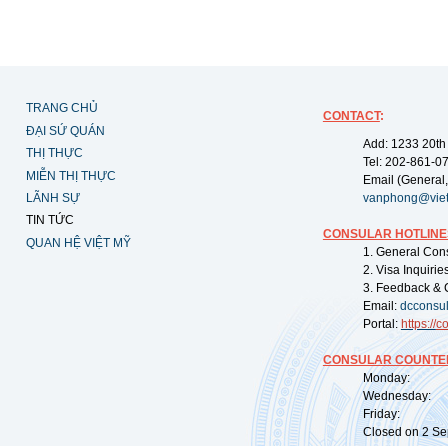
TRANG CHỦ
CONTACT
:
ĐẠI SỨ QUÁN
Add: 1233 20th
THỊ THỰC
Tel: 202-861-0
MIỄN THỊ THỰC
Email (General,
LÃNH SỰ
vanphong@vie
TIN TỨC
CONSULAR HOTLINE
QUAN HỆ VIỆT MỸ
1. General Con
2. Visa Inquiri
3. Feedback & 
Email:
dcconsu
Portal:
https://
co
CONSULAR COUNTER
Monday: 09:
Wednesday: 0
Friday: 09:
Closed on 2 Sep