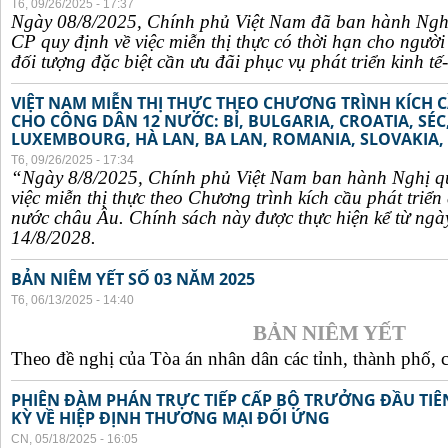
T6, 09/26/2025 - 17:37
Ngày 08/8/2025, Chính phủ Việt Nam đã ban hành Ngh
CP quy định về việc miễn thị thực có thời hạn cho ngườ
đối tượng đặc biệt cần ưu đãi phục vụ phát triển kinh tế-
VIỆT NAM MIỄN THỊ THỰC THEO CHƯƠNG TRÌNH KÍCH C
CHO CÔNG DÂN 12 NƯỚC: BỈ, BULGARIA, CROATIA, SÉ
LUXEMBOURG, HÀ LAN, BA LAN, ROMANIA, SLOVAKIA, 
T6, 09/26/2025 - 17:34
“Ngày 8/8/2025, Chính phủ Việt Nam ban hành Nghị q
việc miễn thị thực theo Chương trình kích cầu phát triể
nước châu Âu. Chính sách này được thực hiện kể từ ngà
14/8/2028.
BẢN NIÊM YẾT SỐ 03 NĂM 2025
T6, 06/13/2025 - 14:40
BẢN NIÊM YẾT
Theo đề nghị của Tòa án nhân dân các tỉnh, thành phố, c
PHIÊN ĐÀM PHÁN TRỰC TIẾP CẤP BỘ TRƯỞNG ĐẦU TIÊN
KỲ VỀ HIỆP ĐỊNH THƯƠNG MẠI ĐỐI ỨNG
CN, 05/18/2025 - 16:05