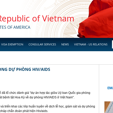
 Republic of Vietnam
TES OF AMERICA
VISA EXEMPTION
CONSULAR SERVICES
NEWS
VIETNAM - US RELATIONS
RONG DỰ PHÒNG HIV/AIDS
tế đã tổ chức đánh giá "dự án hợp tác giữa Uỷ ban Quốc gia phòng
t bệnh tật Hoa Kỳ về dự phòng HIV/AIDS ở Việt Nam".
và triển khai các lớp huấn luyện về dịch tễ học, giám sát và dự phòng
pháp chẩn đoán phát hiện Hiv/aids.