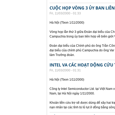
CUỘC HỌP VÒNG 3 ỦY BAN LIÊN 
Fri, 11/03/2000 - 01:33
Hà Nội (Ttxvn 1/11/2000)
Vòng họp lần thứ 3 giữa Đoàn đại biểu của C
Campuchia trong ủy ban liên hợp về biên giới
Đoàn đại biểu của Chính phủ do ông Trần Côn
đại biểu của chính phủ Campuchia do ông Var
làm Trưởng đoàn.
INTEL VA CÁC HOẠT DỘNG CỨU 
Fri, 11/03/2000 - 01:31
Hà Nội (Ttxvn 1/11/2000)
Công ty Intel Semiconductor Ltd. tại Việt Nam 
Nam, tại Hà Nội ngày 1/11/2000.
Khoản tiền cứu trợ sẽ được dùng để xây hai tr
nạn nhân tại các tỉnh bị lũ lụt ở đồng bằng sô