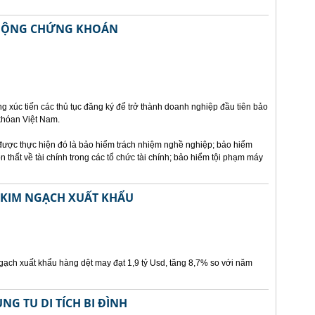
T ĐỘNG CHỨNG KHOÁN
g xúc tiến các thủ tục đăng ký để trở thành doanh nghiệp đầu tiên bảo
khóan Việt Nam.
 được thực hiện đó là bảo hiểm trách nhiệm nghề nghiệp; bảo hiểm
 thất về tài chính trong các tổ chức tài chính; bảo hiểm tội phạm máy
 KIM NGẠCH XUẤT KHẨU
ch xuất khẩu hàng dệt may đạt 1,9 tỷ Usd, tăng 8,7% so với năm
NG TU DI TÍCH BI ĐÌNH