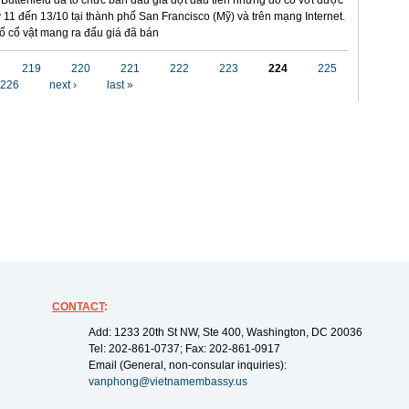
utterfield đã tổ chức bán đấu giá đợt đầu tiên những đồ cổ vớt được
 11 đến 13/10 tại thành phố San Francisco (Mỹ) và trên mạng Internet.
ố cổ vật mang ra đấu giá đã bán
219
220
221
222
223
224
225
226
next ›
last »
CONTACT
:
Add: 1233 20th St NW, Ste 400, Washington, DC 20036
Tel: 202-861-0737; Fax: 202-861-0917
Email (General, non-consular inquiries):
vanphong@vietnamembassy.us