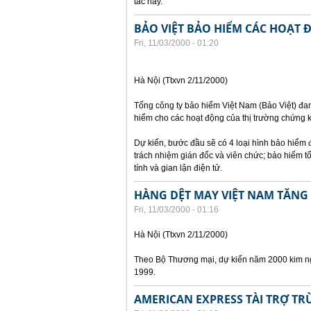
tác này.
BẢO VIỆT BẢO HIỂM CÁC HOẠ
Fri, 11/03/2000 - 01:20
Hà Nội (Ttxvn 2/11/2000)
Tổng công ty bảo hiểm Việt Nam (Bảo Việt) đan
hiểm cho các hoạt động của thị trường chứng 
Dự kiến, bước đầu sẽ có 4 loại hình bảo hiểm
trách nhiệm gián đốc và viên chức; bảo hiểm tổn
tính và gian lận điện tử.
HÀNG DỆT MAY VIỆT NAM TĂNG
Fri, 11/03/2000 - 01:16
Hà Nội (Ttxvn 2/11/2000)
Theo Bộ Thương mại, dự kiến năm 2000 kim ngạ
1999.
AMERICAN EXPRESS TÀI TRỢ TRÙ