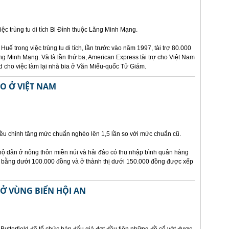
ệc trùng tu di tích Bi Đình thuộc Lăng Minh Mạng.
Huế trong việc trùng tu di tích, lần trước vào năm 1997, tài trợ 80.000
ng Minh Mạng. Và là lần thứ ba, American Express tài trợ cho Việt Nam
sd cho việc làm lại nhà bia ở Văn Miếu-quốc Tử Giám.
O Ở VIỆT NAM
ều chỉnh tăng mức chuẩn nghèo lên 1,5 lần so với mức chuẩn cũ.
ộ dân ở nông thôn miền núi và hải đảo có thu nhập bình quân hàng
 bằng dưới 100.000 đồng và ở thành thị dưới 150.000 đồng được xếp
Ở VÙNG BIỂN HỘI AN