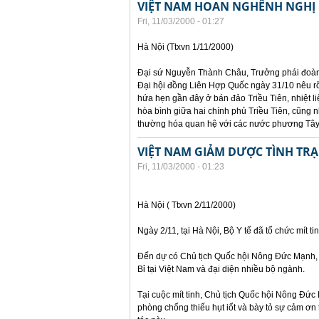
VIỆT NAM HOAN NGHÊNH NGHỊ 
Fri, 11/03/2000 - 01:27
Hà Nội (Ttxvn 1/11/2000)
Đại sứ Nguyễn Thành Châu, Trưởng phái đoàn đ
Đại hội đồng Liên Hợp Quốc ngày 31/10 nêu rõ
hứa hẹn gần đây ở bán đảo Triều Tiên, nhiệt l
hòa bình giữa hai chính phủ Triều Tiên, cũng 
thường hóa quan hệ với các nước phương Tây, 
VIỆT NAM GIẢM DƯỢC TÌNH TRẠ
Fri, 11/03/2000 - 01:23
Hà Nội ( Ttxvn 2/11/2000)
Ngày 2/11, tại Hà Nội, Bộ Y tế đã tổ chức mít
Đến dự có Chủ tịch Quốc hội Nông Đức Mạnh, 
Bỉ tại Việt Nam và đại diện nhiều bộ ngành.
Tại cuộc mít tinh, Chủ tịch Quốc hội Nông Đức
phòng chống thiếu hụt iốt và bày tỏ sự cảm ơn