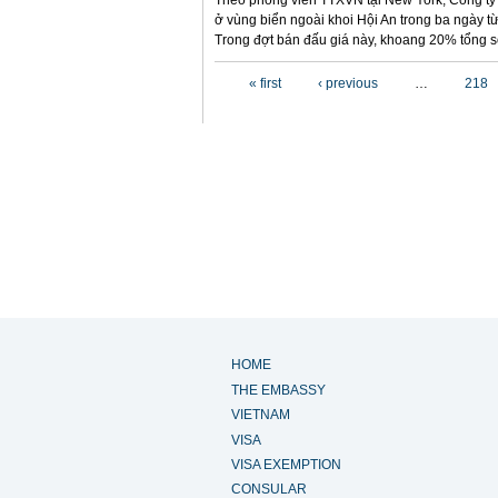
Theo phóng viên TTXVN tại New York, Công ty B
ở vùng biển ngoài khoi Hội An trong ba ngày từ
Trong đợt bán đấu giá này, khoang 20% tổng s
Pages
« first
‹ previous
…
218
HOME
THE EMBASSY
VIETNAM
VISA
VISA EXEMPTION
CONSULAR