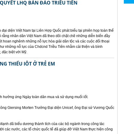
QUYẾT LHQ BÁN ĐẢO TRIỀU TIÊN
ại diện Việt Nam tại Liên Hợp Quốc phát biểu tại phiên họp toàn thể
 rằng nhân dân Việt Nam đã theo dõi chặt chẽ những diễn biến đầy
iệt hoan nghênh những nỗ lực hòa giải dân tộc và các cuộc đối thoại
như những nỗ lực của Chdcnd Triều Tiên nhằm cải thiện và bình
đặc biệt với Mỹ.
NG THIẾU IÔT Ở TRẺ EM
 tinh hưởng ứng Ngày toàn dân mua và sử dụng muối iốt.
ông Giersing Morten Trưởng Đại diện Unicef, ông Đại sứ Vương Quốc
 Mạnh đã biểu dương thành tích của các bộ ngành trong công tác
 tới các nước, các tổ chức quốc tế đã giúp đỡ Việt Nam thực hiện công