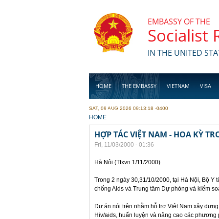
Skip to main content
EMBASSY OF THE
Socialist
IN THE UNITED STA
HOME
THE EMBASSY
VIETNAM
VISA
SAT, 08 AUG 2026 09:13:18 -0400
BUSINESS
YOU ARE HERE
HOME
HỢP TÁC VIỆT NAM - HOA KỲ T
Fri, 11/03/2000 - 01:36
Hà Nội (Ttxvn 1/11/2000)
Trong 2 ngày 30,31/10/2000, tại Hà Nội, Bộ Y 
chống Aids và Trung tâm Dự phòng và kiểm soá
Dự án nói trên nhằm hỗ trợ Việt Nam xây dựng 
Hiv/aids, huấn luyện và nâng cao các phương 