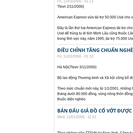
Fri, 11/03/2000 - 01:13
Ttxvn 2/11/2000)
American Express vừa tài trợ 50.000 Usd cho vi
Đây là lần thứ hai American Express tài trợ cho 
Usd để trùng tu di tích Minh Lâu cũng thuộc Lă
trong lĩnh vực này, năm 1995, tài trợ 75.000 U
ĐIỀU CHỈNH TĂNG CHUẨN NGHÈ
Fri, 11/03/2000 - 01:10
Hà Nội(Ttxvn 3/11/2000)
Bộ lao động Thương binh và Xã hội công bố đi
Theo mức chuẩn mới này, từ 1/1/2001, những h
tháng dưới 80.000 đồng, vùng nông thôn đồng
thuộc diện nghèo.
BÁN ĐẤU GIÁ ĐỒ CỔ VỚT ĐƯỢC 
Wed, 11/01/2000 - 11:01