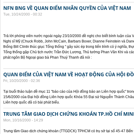
NFN BNG VỀ QUAN ĐIỂM NHÂN QUYỀN CỦA VIỆT NAM
Tue, 10/24/2000 - 00:32
Trả lời phóng viên nước ngoài ngày 23/10/2000 đề nghị cho biết bình luận của
Nghị sĩ Mỹ (Chuck Robb, John McCain, Barbars Boxer, Dianne Feinstein và Dan
thống Bill Clintn thúc giục Tổng thống " gây sức ép trong tiến trình có ý nghĩa, t
Tổng thống gặp Chủ tịch nước Trần Đức Lương, Thủ tướng Phan Văn Khi và cá
phát ngôn Bộ Ngoại giao bà Phan Thuý Thanh đã nói :
QUAN ĐIỂM CỦA VIỆT NAM VỀ HOẠT ĐỘNG CỦA HỘI Đ
Fri, 10/20/2000 - 02:36
Tại buổi thảo luận đề mục 11 "báo cáo của Hội đồng bảo an Liên hợp quốc" tron
15/6/2000 của Đại hội đồng Liên hợp quốc Khóa 55 Đại sứ Nguyễn Thành Châu, 
Liên hợp quốc đã có bài phát biểu.
TRUNG TÂM GIAO DỊCH CHỨNG KHOÁN TP.HỒ CHÍ MIN
Mon, 10/16/2000 - 14:29
Trung tâm Giao dịch chứng khoán (TTGDCK) TPHCM có trụ sở tại số 45-47 Bến