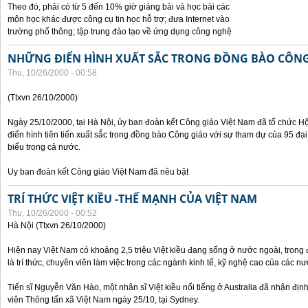
Theo đó, phải có từ 5 đến 10% giờ giảng bài và học bài các
môn học khác được công cụ tin học hỗ trợ; đưa Internet vào
trường phổ thông; tập trung đào tạo về ứng dụng công nghệ
NHỮNG ĐIỂN HÌNH XUẤT SẮC TRONG ĐỒNG BÀO CÔNG
Thu, 10/26/2000 - 00:58
(Ttxvn 26/10/2000)
Ngày 25/10/2000, tại Hà Nội, ủy ban đoàn kết Công giáo Việt Nam đã tổ chức H
điển hình tiên tiến xuất sắc trong đồng bào Công giáo với sự tham dự của 95 đại b
biểu trong cả nước.
Uy ban đoàn kết Công giáo Việt Nam đã nêu bật
TRÍ THỨC VIỆT KIỀU -THẾ MẠNH CỦA VIỆT NAM
Thu, 10/26/2000 - 00:52
Hà Nội (Ttxvn 26/10/2000)
Hiện nay Việt Nam có khoảng 2,5 triệu Việt kiều đang sống ở nước ngoài, trong đ
là trí thức, chuyên viên làm việc trong các ngành kinh tế, kỹ nghệ cao của các nướ
Tiến sĩ Nguyễn Văn Hào, một nhân sĩ Việt kiều nổi tiếng ở Australia đã nhận địn
viên Thông tấn xã Việt Nam ngày 25/10, tại Sydney.