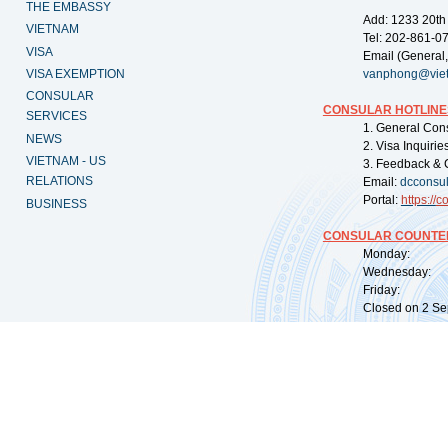
THE EMBASSY
Add: 1233 20th
VIETNAM
Tel: 202-861-0
VISA
Email (General,
VISA EXEMPTION
vanphong@vie
CONSULAR
CONSULAR HOTLINE
SERVICES
1. General Con
NEWS
2. Visa Inquiri
VIETNAM - US
3. Feedback & 
RELATIONS
Email:
dcconsu
Portal:
https://
co
BUSINESS
CONSULAR COUNTER
Monday: 09:
Wednesday: 0
Friday: 09:
Closed on 2 Sep