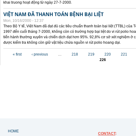
khai truong hoạt động từ ngày 27-7-2000.
VIỆT NAM ĐÃ THANH TOÁN BỆNH BẠI LIỆT
Mon, 10/16/2000 - 12:37
Theo Bộ Y tế, Việt Nam đã đạt đủ các tiêu chuẩn thanh toán bại liệt (TTBL) của Tổ
1997 đến cuối tháng 7-2000, không còn có trường hợp bại liệt do vi rút polio h
tiến hành thường xuyên và chiến dịch đạt hơn 95%. 92,8% cơ sở xét nghiệm ở cá
được kiểm tra không còn giữ vật liệu chứa nguồn vi rút polio hoang dại.
Pages
« first
‹ previous
…
218
219
220
221
226
HOME
CONTACT
: