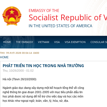
Skip to main content
EMBASSY OF THE
Socialist Republic of
IN THE UNITED STATES OF AMERICA
HOME
THE EMBASSY
VIETNAM
VISA
VISA EXEMPTION
CONSULAR S
THU, 06 AUG 2026 00:04:14 -0400
BUSINESS
YOU ARE HERE
HOME
PHÁT TRIỂN TIN HỌC TRONG NHÀ TRƯỜNG
Thu, 10/26/2000 - 01:02
Hà nội (Ttxvn 26/10/2000)
Ngành giáo dục đang xây dựng một kế hoạch tổng thể về công
nghệ thông tin giai đoạn 2001-2005 với mục tiêu phấn đấu tin
học phải được sử dụng để hỗ trợ cho việc dạy và học các môn
học khác như ngoại ngữ, toán, văn, lý, hóa, sử, địa.