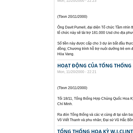
Mon, 11/20/2000 - 22:23
(Ttxvn 20/11/2000)
Ông Davit Pumell, đại diện Tổ chức Tầm nhìn t
tổ chức này sẽ tài trợ 181.000 Usd cho địa ph
Số tiền này được cấp cho 3 dự án bắt đầu thự
đồng; Chương trình hỗ trợ nuôi dưỡng trẻ em đ
Hòa Vang.
HOẠT ĐỘNG CỦA TỔNG THỐNG C
Mon, 11/20/2000 - 22:21
(Ttxvn 20/11/2000)
Tối 18/11, Tổng thống Hợp Chủng Quốc Hoa Kỳ 
Chí Minh.
Ra đón Tổng thống và các vị cùng đi tại sân 
Võ Viết Thanh và phu nhân; Đại sứ Vũ Hắc Bồ
TỔNG THỐNG HOA KỲ W.J.CLIN