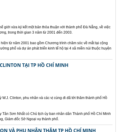
hế giới vừa ký kết một bản thỏa thuận với thành phố Đà Nẵng, về việc
ương, trong thời gian 3 năm từ 2001 đến 2003.
c hiện từ năm 2001 bao gồm Chương trình chăm sóc về mắt tại cộng
ường phố và dự án phát triển kinh tế hộ tại 4 xã miền núi thuộc huyện
LINTON TẠI TP HỒ CHÍ MINH
W.J. Clinton, phu nhân và các vị cùng đi đã tới thăm thành phố Hồ
bay Tân Sơn Nhất có Chủ tịch ủy ban nhân dân Thành phố Hồ Chí Minh
ng, Giám đốc Sở Ngoại vụ thành phố.
TON VÀ PHU NHÂN THĂM TP HỒ CHÍ MINH