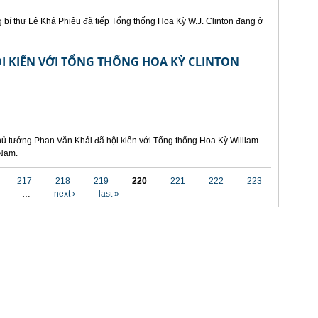
 bí thư Lê Khả Phiêu đã tiếp Tổng thống Hoa Kỳ W.J. Clinton đang ở
I KIẾN VỚI TỔNG THỐNG HOA KỲ CLINTON
hủ tướng Phan Văn Khải đã hội kiến với Tổng thống Hoa Kỳ William
 Nam.
217
218
219
220
221
222
223
…
next ›
last »