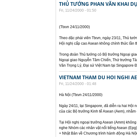
THỦ TƯỚNG PHAN VĂN KHAI DỰ
Fri, 11/24/2000 - 01:50
(Ttxvn 24/11/2000)
Theo đặc phái viên Ttxvn, ngày 23/11, Thủ tư
Hội nghị cấp cao Asean không chính thức lần t
Trong đoàn Thủ tướng có Bộ trưởng Ngoại gi
Ngoại giao Nguyễn Tâm Chiến, Thứ trưởng Tà
Văn Trọng Lý, Đại sứ Việt Nam tại Singapore 
VIETNAM THAM DU HOI NGHI A
Fri, 11/24/2000 - 01:48
Hà Nội (Ttxvn 24/11/2000)
Ngày 24/11, tại Singapore, đã diễn ra hai Hội
của các Bộ trưởng Kinh tế Asean (Aem), nhằm 
Tại Hội nghị ngoại trưởng Asean (Amm) không 
nghe Nhóm các nhân vật nổi tiếng Asean (Epg
+ Nhật Bản về Chương trình hành động Hà Nội