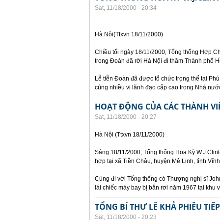
Sat, 11/18/2000 - 20:34
Hà Nội(Ttxvn 18/11/2000)
Chiều tối ngày 18/11/2000, Tổng thống Hợp Ch
trong Đoàn đã rời Hà Nội đi thăm Thành phố H
Lễ tiễn Đoàn đã được tổ chức trọng thể tại Ph
cùng nhiều vị lãnh đạo cấp cao trong Nhà nướ
HOẠT ĐỘNG CỦA CÁC THÀNH VI
Sat, 11/18/2000 - 20:27
Hà Nội (Ttxvn 18/11/2000)
Sáng 18/11/2000, Tổng thống Hoa Kỳ W.J.Clint
hợp tại xã Tiền Châu, huyện Mê Linh, tỉnh Vĩn
Cùng đi với Tổng thống có Thượng nghị sĩ John
lái chiếc máy bay bị bắn rơi năm 1967 tại khu v
TỔNG BÍ THƯ LÊ KHẢ PHIÊU TI
Sat, 11/18/2000 - 20:23