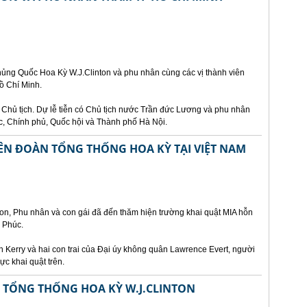
ủng Quốc Hoa Kỳ W.J.Clinton và phu nhân cùng các vị thành viên
ồ Chí Minh.
ủ Chủ tịch. Dự lễ tiễn có Chủ tịch nước Trần đức Lương và phu nhân
c, Chính phủ, Quốc hội và Thành phố Hà Nội.
ÊN ĐOÀN TỔNG THỐNG HOA KỲ TẠI VIỆT NAM
on, Phu nhân và con gái đã đến thăm hiện trường khai quật MIA hỗn
h Phúc.
 Kerry và hai con trai của Đại úy không quân Lawrence Evert, người
ực khai quật trên.
ẾP TỔNG THỐNG HOA KỲ W.J.CLINTON