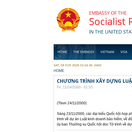
Skip to main content
EMBASSY OF THE
Socialist
IN THE UNITED STA
HOME
THE EMBASSY
VIETNAM
VISA
SAT, 08 AUG 2026 02:04:46 -0400
BUSINESS
YOU ARE HERE
HOME
CHƯƠNG TRÌNH XÂY DỰNG LUẬT
Fri, 11/24/2000 - 01:55
(Ttxvn 24/11/2000)
Sáng 23/11/2000, các đại biểu Quốc hội họp ph
trình về dự án Luật kinh doanh bảo hiểm; về đ
ủy ban Thường vụ Quốc hội đọc Tờ trình về dự