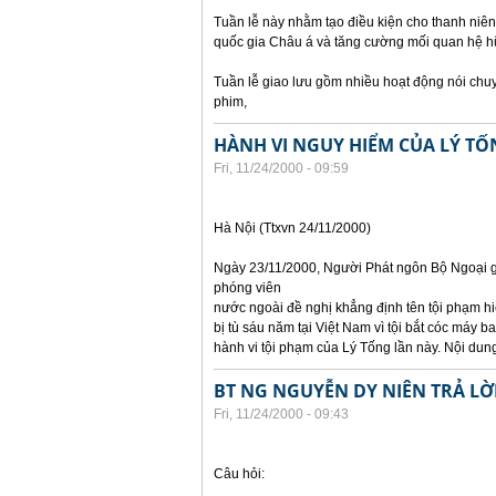
Tuần lễ này nhằm tạo điều kiện cho thanh niên
quốc gia Châu á và tăng cường mối quan hệ hữ
Tuần lễ giao lưu gồm nhiều hoạt động nói chuyện
phim,
HÀNH VI NGUY HIỂM CỦA LÝ TỐ
Fri, 11/24/2000 - 09:59
Hà Nội (Ttxvn 24/11/2000)
Ngày 23/11/2000, Người Phát ngôn Bộ Ngoại gi
phóng viên
nước ngoài đề nghị khẳng định tên tội phạm hiệ
bị tù sáu năm tại Việt Nam vì tội bắt cóc máy 
hành vi tội phạm của Lý Tống lần này. Nội dung
BT NG NGUYỄN DY NIÊN TRẢ LỜ
Fri, 11/24/2000 - 09:43
Câu hỏi: