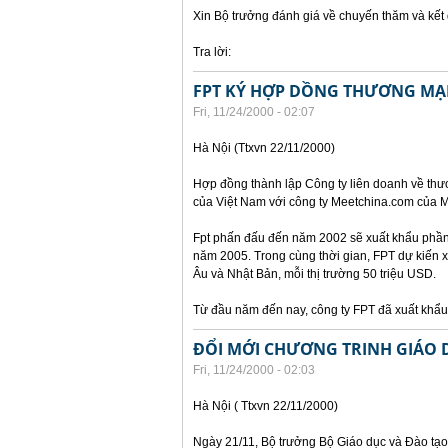
Xin Bộ trưởng đánh giá về chuyến thăm và kế
Tra lời:
FPT KÝ HỢP DỒNG THƯƠNG MẠI
Fri, 11/24/2000 - 02:07
Hà Nội (Ttxvn 22/11/2000)
Hợp đồng thành lập Công ty liên doanh về thư
của Việt Nam với công ty Meetchina.com của M
Fpt phấn đấu đến năm 2002 sẽ xuất khẩu phần 
năm 2005. Trong cùng thời gian, FPT dự kiến 
Âu và Nhật Bản, mỗi thị trường 50 triệu USD.
Từ đầu năm đến nay, công ty FPT đã xuất kh
ĐỔI MỚI CHƯƠNG TRINH GIÁO 
Fri, 11/24/2000 - 02:03
Hà Nội ( Ttxvn 22/11/2000)
Ngày 21/11, Bộ trưởng Bộ Giáo dục và Đào tạo