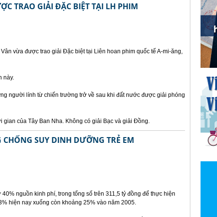
ỢC TRAO GIẢI ĐẶC BIỆT TẠI LH PHIM
ân vừa được trao giải Đặc biệt tại Liên hoan phim quốc tế A-mi-ăng,
n này.
g người lính từ chiến trường trở về sau khi đất nước được giải phóng
i gian của Tây Ban Nha. Không có giải Bạc và giải Đồng.
 CHỐNG SUY DINH DƯỠNG TRẺ EM
rợ 40% nguồn kinh phí, trong tổng số trên 311,5 tỷ đồng để thực hiện
n 33% hiện nay xuống còn khoảng 25% vào năm 2005.