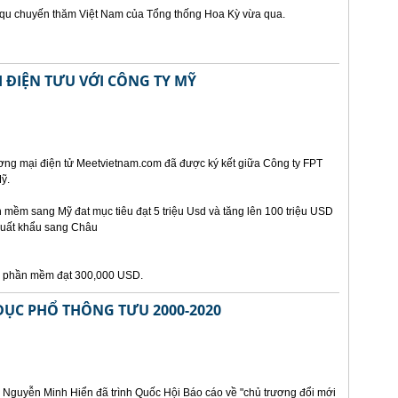
t qu chuyến thăm Việt Nam của Tổng thống Hoa Kỳ vừa qua.
 ĐIỆN TƯU VỚI CÔNG TY MỸ
ơng mại điện tử Meetvietnam.com đã được ký kết giữa Công ty FPT
ỹ.
mềm sang Mỹ đat mục tiêu đạt 5 triệu Usd và tăng lên 100 triệu USD
xuất khẩu sang Châu
ẩu phần mềm đạt 300,000 USD.
DỤC PHỔ THÔNG TƯU 2000-2020
 Nguyễn Minh Hiển đã trình Quốc Hội Báo cáo về "chủ trương đổi mới