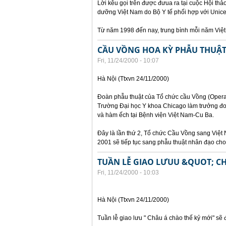
Lời kêu gọi trên được đưua ra tại cuộc Hội th
dưỡng Việt Nam do Bộ Y tế phối hợp với Unicef
Từ năm 1998 đến nay, trung bình mỗi năm Việ
CẦU VỒNG HOA KỲ PHẪU THUẬT 
Fri, 11/24/2000 - 10:07
Hà Nội (Ttxvn 24/11/2000)
Đoàn phẫu thuật của Tổ chức cầu Vồng (Operat
Trường Đại học Y khoa Chicago làm trưởng đoà
và hàm ếch tại Bệnh viện Việt Nam-Cu Ba.
Đây là lần thứ 2, Tổ chức Cầu Vồng sang Việt 
2001 sẽ tiếp tục sang phẫu thuật nhân đạo cho t
TUẦN LỄ GIAO LƯUU &QUOT; C
Fri, 11/24/2000 - 10:03
Hà Nội (Ttxvn 24/11/2000)
Tuần lễ giao lưu " Châu á chào thế kỷ mới" sẽ