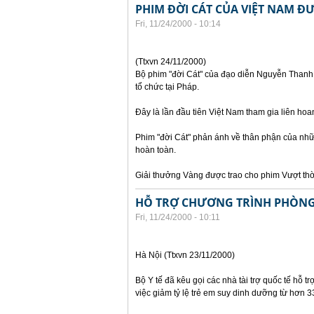
PHIM ĐỜI CÁT CỦA VIỆT NAM ĐƯ
Fri, 11/24/2000 - 10:14
(Ttxvn 24/11/2000)
Bộ phim "đời Cát" của đạo diễn Nguyễn Thanh V
tổ chức tại Pháp.
Đây là lần đầu tiên Việt Nam tham gia liên hoa
Phim "đời Cát" phản ánh về thân phận của nhữn
hoàn toàn.
Giải thưởng Vàng được trao cho phim Vượt thờ
HỖ TRỢ CHƯƠNG TRÌNH PHÒNG
Fri, 11/24/2000 - 10:11
Hà Nội (Ttxvn 23/11/2000)
Bộ Y tế đã kêu gọi các nhà tài trợ quốc tế hỗ t
việc giảm tỷ lệ trẻ em suy dinh dưỡng từ hơ