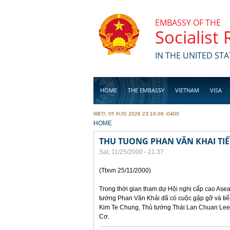
Skip to main content
EMBASSY OF THE
Socialist
IN THE UNITED STA
HOME
THE EMBASSY
VIETNAM
VISA
WED, 05 AUG 2026 23:16:06 -0400
BUSINESS
YOU ARE HERE
HOME
THU TUONG PHAN VĂN KHAI TI
Sat, 11/25/2000 - 21:37
(Ttxvn 25/11/2000)
Trong thời gian tham dự Hội nghị cấp cao Asea
tướng Phan Văn Khải đã có cuộc gặp gỡ và ti
Kim Te Chung, Thủ tướng Thái Lan Chuan Lee
Cơ.