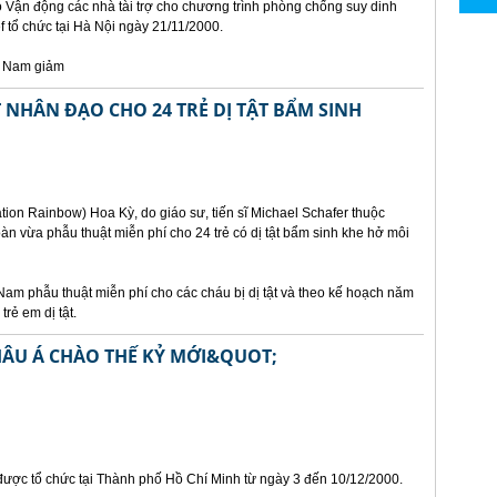
ảo Vận động các nhà tài trợ cho chương trình phòng chống suy dinh
 tổ chức tại Hà Nội ngày 21/11/2000.
t Nam giảm
NHÂN ĐẠO CHO 24 TRẺ DỊ TẬT BẨM SINH
ion Rainbow) Hoa Kỳ, do giáo sư, tiến sĩ Michael Schafer thuộc
n vừa phẫu thuật miễn phí cho 24 trẻ có dị tật bẩm sinh khe hở môi
Nam phẫu thuật miễn phí cho các cháu bị dị tật và theo kế hoạch năm
rẻ em dị tật.
HÂU Á CHÀO THẾ KỶ MỚI&QUOT;
 được tổ chức tại Thành phố Hồ Chí Minh từ ngày 3 đến 10/12/2000.