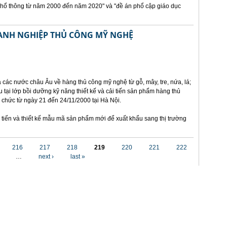
phổ thông từ năm 2000 đến năm 2020" và "đề án phổ cập giáo dục
OANH NGHIỆP THỦ CÔNG MỸ NGHỆ
a các nước châu Âu về hàng thủ công mỹ nghệ từ gỗ, mây, tre, nứa, lá;
 tại lớp bồi dưỡng kỹ năng thiết kế và cải tiến sản phẩm hàng thủ
ổ chức từ ngày 21 đến 24/11/2000 tại Hà Nội.
tiến và thiết kế mẫu mã sản phẩm mới để xuất khẩu sang thị trường
216
217
218
219
220
221
222
…
next ›
last »