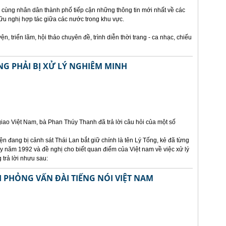
 cùng nhân dân thành phố tiếp cận những thông tin mới nhất về các
u nghị hợp tác giữa các nước trong khu vực.
, triển lãm, hội thảo chuyên đề, trình diễn thời trang - ca nhạc, chiếu
NG PHẢI BỊ XỬ LÝ NGHIÊM MINH
ao Việt Nam, bà Phan Thúy Thanh đã trả lời câu hỏi của một số
n đang bị cảnh sát Thái Lan bắt giữ chính là tên Lý Tống, kẻ đã từng
bay năm 1992 và đề nghị cho biết quan điểm của Việt nam về việc xử lý
 trả lời nhưu sau:
I PHỎNG VẤN ĐÀI TIẾNG NÓI VIỆT NAM