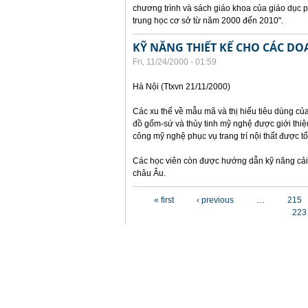
chương trình và sách giáo khoa của giáo dục 
trung học cơ sở từ năm 2000 đến 2010".
KỸ NĂNG THIẾT KẾ CHO CÁC D
Fri, 11/24/2000 - 01:59
Hà Nội (Ttxvn 21/11/2000)
Các xu thế về mẫu mã và thị hiếu tiêu dùng củ
đồ gốm-sứ và thủy tinh mỹ nghệ được giới thiệu
công mỹ nghệ phục vụ trang trí nội thất được t
Các học viên còn được hướng dẫn kỹ năng cải 
châu Âu.
Pages
« first
‹ previous
…
215
223